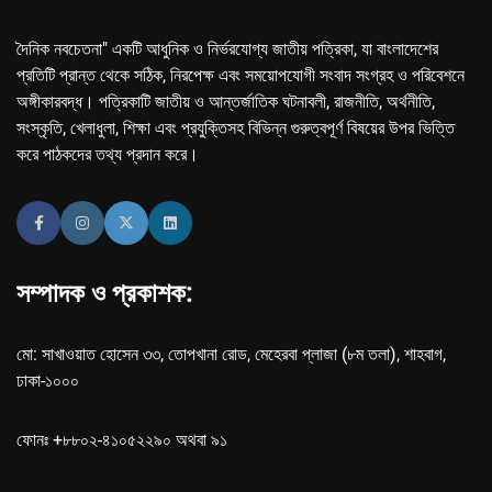
দৈনিক নবচেতনা" একটি আধুনিক ও নির্ভরযোগ্য জাতীয় পত্রিকা, যা বাংলাদেশের
প্রতিটি প্রান্ত থেকে সঠিক, নিরপেক্ষ এবং সময়োপযোগী সংবাদ সংগ্রহ ও পরিবেশনে
অঙ্গীকারবদ্ধ। পত্রিকাটি জাতীয় ও আন্তর্জাতিক ঘটনাবলী, রাজনীতি, অর্থনীতি,
সংস্কৃতি, খেলাধুলা, শিক্ষা এবং প্রযুক্তিসহ বিভিন্ন গুরুত্বপূর্ণ বিষয়ের উপর ভিত্তি
করে পাঠকদের তথ্য প্রদান করে।
সম্পাদক ও প্রকাশক:
মো: সাখাওয়াত হোসেন ৩৩, তোপখানা রোড, মেহেরবা প্লাজা (৮ম তলা), শাহবাগ,
ঢাকা-১০০০
ফোনঃ +৮৮০২-৪১০৫২২৯০ অথবা ৯১