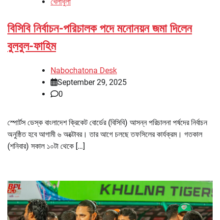
খেলাধুলা
বিসিবি নির্বাচন-পরিচালক পদে মনোনয়ন জমা দিলেন
বুলবুল-ফাহিম
Nabochatona Desk
September 29, 2025
0
স্পোর্টস ডেস্ক বাংলাদেশ ক্রিকেট বোর্ডের (বিসিবি) আসন্ন পরিচালনা পর্ষদের নির্বাচন
অনুষ্ঠিত হবে আগামী ৬ অক্টোবর। তার আগে চলছে তফসিলের কার্যক্রম। গতকাল
(শনিবার) সকাল ১০টা থেকে […]