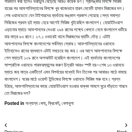
পরিবর্তন করা হলেও ভরাডুবি বেড়েছে আরও কয়েক গুণ। শ্রীলঙ্কার বিপক্ষে সিরিজ
হারের পর আফগানিস্তানের বিপক্ষে খুব বাজেভাবে হারল মেহেদী হাসান মিরাজের দল।
শেষ ওয়ানডেতে যেন টাইগারদের ব্যর্থতার কঙ্কাল প্রকাশ পেয়েছে।সদ্য সমাপ্ত
সিরিজের প্রথম দুই ম্যাচ হেরে আগেই সিরিজ খুইয়েছিল বাংলাদেশ। হোয়াইটওয়াশ
এড়ানোর ম্যাচে আফগানদের দেওয়া ২৯৪ রানের লক্ষ্যে খেলতে নেমে বাংলাদেশ গুটিয়ে
যায় মাত্র ৯৩ রানে। ২৭.১ ওভারেই থামে মিরাজদের ব্যাটিং দৌড়। এটাই
আফগানদের বিপক্ষে বাংলাদেশের সর্বনিম্ন স্কোর। আফগানিস্তানের ওয়ানডে
ইতিহাসেও রানের ব্যবধানে এটাই সবচেয়ে বড় জয়। এর আগে আফগানদের বিপক্ষে
গেল ম্যাচেই ১০৯ রানে অলআউট হয়েছিল বাংলাদেশ। এই ব্যর্থতায় বাংলাদেশের
সাম্প্রতিক ওয়ানডে পারফরম্যান্সের করুণ চিত্রটা আরও স্পষ্ট হয়—শেষ ১৩ ওয়ানডে
ম্যাচে জয় মাত্র একটিতে! এমন বিপর্যয়ের মধ্যেই দিন তিনেক পর আবারও মাঠে নামছে
বাংলাদেশ। ঘরের মাঠে ওয়েস্ট ইন্ডিজের বিপক্ষে ওয়ানডে সিরিজ শুরু হবে। প্রশ্ন
উঠছে, আফগানিস্তানের কাছে হোয়াইটওয়াশ হওয়ার ধাক্কা সামলে ঘুরে দাঁড়াতে পারবে
তো মিরাজের দল?
Posted in
অন্যান্য খেলা
,
ক্রিকেট
,
খেলাধুলা
Post