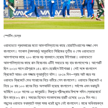
স্পোর্টস ডেস্ক
ওয়ানডেতে প্রথমবারের মতো আফগানিস্তানের কাছে হোয়াইটওয়াশের লজ্জা পেল
বাংলাদেশ। গতকাল (মঙ্গলবার) আবুধাবিতে সিরিজের তৃতীয় ও শেষ ওয়ানডেতে
আফগানদের কাছে ২০০ রানের বড় ব্যবধানে হেরেছে টাইগাররা। ওয়ানডেতে
আফগানিস্তানের কাছে রান বিবেচনায় এটিই সবচেয়ে বড় হার বাংলাদেশের। আগেরটি
ছিল ২০২৩ সালে চট্টগ্রামে ১৪২ রানে হেরেছিল টাইগাররা। সেই সঙ্গে বাংলাদেশ
ক্রিকেটে আরও এক লজ্জার পুনরাবৃত্তি ঘটল। ২৮১৯ দিন—প্রায় আট বছর পর
ওয়ানডে ক্রিকেটে ফের শতরানের নিচে গুটিয়ে গেল বাংলাদেশ। ওয়ানডে ক্রিকেটে এ
নিয়ে ১৮ বার ১০০ রানের নিচে অলআউট হয়েছে বাংলাদেশ। সর্বশেষ এমন ভরাডুবি
ঘটেছিল ২০১৮ সালের ২৫ জানুয়ারি। মিরপুরে শ্রীলঙ্কার বিপক্ষে সদিন স্কোরবোর্ডে
ছিল মাত্র ৮২ রান। সময়ের হিসেবে গতকালকের হারটি এসেছে ২৮১৯ দিন পর।
পছন্দের ওয়ানডে ফরম্যাটে লম্বা সময় ধরেই ছন্দে নেই বাংলাদেশ। মাঝে অধিনায়কত্ব