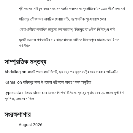
শ্রীমঙ্গলের সাইফুর রহমান জাবেদ অর্জন করলেন আন্তর্জাতিক ‘গোল্ডেন কীস’ সম্মাননা
ফরিদপুর পৌরসভায় নাগরিক সেবায় গতি, প্রশাসনিক শৃঙ্খলায়ও জোর
নোয়াখালীতে লক্ষাধিক মানুষের মহাসমাবেশ, ‘হিজবুত তাওহীদ’ নিষিদ্ধের দাবি
জুলাই সনদ ও গণভোটের রায় বাস্তবায়নের দাবিতে দিনাজপুরে জামায়াতের বিশাল
গণমিছিল
সাম্প্রতিক মন্তব্য
Abdullag
on
বাজেট পাসে ব্যর্থ সিনেট, ছয় বছর পর যুক্তরাষ্ট্রে ফের সরকার শাটডাউন
Kamal
on
ফরিদপুর সদর উপজেলা পরিষদের সাধারণ সভা অনুষ্ঠিত
types stainless steel
on
৪৮তম বিশেষ বিসিএস: স্বাস্থ্য ক্যাডারের ২১ জনের সুপারিশ
স্থগিত, দুজনের বাতিল
সংরক্ষণাগার
August 2026