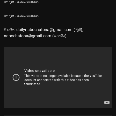
মফস্বল : ০১৯১২৩৩৪০৯৩
মফস্বল : ০১৯১২৩৩৪০৯৩
ই-মেইল: dailynabochatona@gmail.com (প্রিন্ট),
nabochatona@gmail.com (অনলাইন)