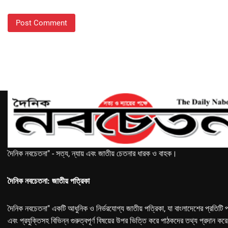
দৈনিক নবচেতনা" - সত্য, ন্যায় এবং জাতীয় চেতনার ধারক ও বাহক।
দৈনিক নবচেতনা: জাতীয় পত্রিকা
দৈনিক নবচেতনা" একটি আধুনিক ও নির্ভরযোগ্য জাতীয় পত্রিকা, যা বাংলাদেশের প্রতিটি প
এবং প্রযুক্তিসহ বিভিন্ন গুরুত্বপূর্ণ বিষয়ের উপর ভিত্তি করে পাঠকদের তথ্য প্রদান কর