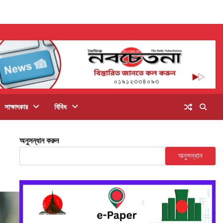
সাক্ষাৎকার
বিবিধ
অনুসন্ধান করুন
অনুসন্ধান