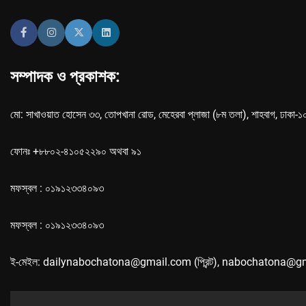
সম্পাদক ও প্রকাশক:
মো: সাখাওয়াত হোসেন ৩৩, তোপখানা রোড, মেহেরবা প্লাজা (৮ম তলা), শাহবাগ, ঢাকা-
ফোনঃ +৮৮০২-৪১০৫২২৯০ অথবা ৯১
মফস্বল : ০১৯১২৩৩৪০৯৩
মফস্বল : ০১৯১২৩৩৪০৯৩
ই-মেইল: dailynabochatona@gmail.com (প্রিন্ট), nabochatona@g