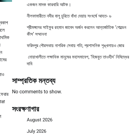
একজন মাদক কারবারি আটক।
নীলফামারীতে নদীর বালু চুরিতে বাঁধা দেয়ায় সংঘর্ষে আহত- ৬
্বকাপ
শ্রীমঙ্গলের সাইফুর রহমান জাবেদ অর্জন করলেন আন্তর্জাতিক ‘গোল্ডেন
বলে
কীস’ সম্মাননা
রাথমিক
র
ফরিদপুর পৌরসভায় নাগরিক সেবায় গতি, প্রশাসনিক শৃঙ্খলায়ও জোর
হন
নোয়াখালীতে লক্ষাধিক মানুষের মহাসমাবেশ, ‘হিজবুত তাওহীদ’ নিষিদ্ধের
ামের
দাবি
সাও
সাম্প্রতিক মন্তব্য
No comments to show.
ফেরার
্জা
সংরক্ষণাগার
ে
August 2026
July 2026