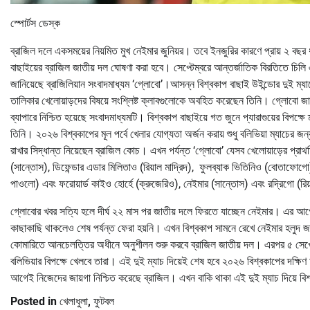
স্পোর্টস ডেস্ক
ব্রাজিল দলে একসময়ের নিয়মিত মুখ নেইমার জুনিয়র। তবে ইনজুরির কারণে প্রায় ২ ব
বাছাইয়ের ব্রাজিল জাতীয় দল ঘোষণা করা হবে। সেপ্টেম্বরে আন্তর্জাতিক বিরতিতে চিল
জানিয়েছে ব্রাজিলিয়ান সংবাদমাধ্যম ‘গ্লোবো’।আসন্ন বিশ্বকাপ বাছাই উইন্ডোর দুই ম
তালিকার খেলোয়াড়দের বিষয়ে সংশ্লিষ্ট ক্লাবগুলোকে অবহিত করেছেন তিনি। গ্লোবো জান
ব্যাপারে নিশ্চিত হয়েছে সংবাদমাধ্যমটি। বিশ্বকাপ বাছাইয়ে গত জুনে প্যারাগুয়ের বিপক্ষে 
তিনি। ২০২৬ বিশ্বকাপের মূল পর্বে খেলার যোগ্যতা অর্জন করায় শুধু বলিভিয়া ম্যাচের জ
রাখার সিদ্ধান্ত নিয়েছেন ব্রাজিল কোচ। এখন পর্যন্ত ‘গ্লোবো’ যেসব খেলোয়াড়ের প্রাথম
(সান্তোস), ডিফেন্ডার এডার মিলিতাও (রিয়াল মাদ্রিদ), ফুলব্যাক ভিতিনিও (বোতাফ
পাওলো) এবং ফরোয়ার্ড কাইও হোর্হে (ক্রুজেরিও), নেইমার (সান্তোস) এবং রদ্রিগো (রিয
গ্লোবোর খবর সত্যি হলে দীর্ঘ ২২ মাস পর জাতীয় দলে ফিরতে যাচ্ছেন নেইমার। এর আ
কাছাকাছি থাকলেও শেষ পর্যন্ত ফেরা হয়নি। এখন বিশ্বকাপ সামনে রেখে নেইমার হলুদ জা
কোমারিতে আনচেলত্তির অধীনে অনুশীলন শুরু করবে ব্রাজিল জাতীয় দল। এরপর ৫ সেপ্টেম্
বলিভিয়ার বিপক্ষে খেলবে তারা। এই দুই ম্যাচ দিয়েই শেষ হবে ২০২৬ বিশ্বকাপের দক্ষিণ 
আগেই নিজেদের জায়গা নিশ্চিত করেছে ব্রাজিল। এখন বাকি থাকা এই দুই ম্যাচ দিয়ে বিশ্বকা
Posted in
খেলাধুলা
,
ফুটবল