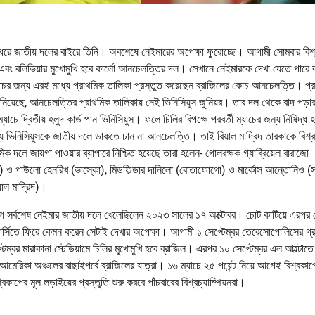
ছর ধরে জাতীয় দলের বাইরে তিনি। অবশেষে নেইমারের অপেক্ষা ফুরোচ্ছে। আগামী সোমবার বিশ
ি এবং বলিভিয়ার মুখোমুখি হবে কার্লো আনচেলত্তির দল। সেখানে নেইমারকে দেখা যেতে পারে 
্যাচের জন্য এরই মধ্যে প্রাথমিক তালিকা প্রস্তুত করেছেন ব্রাজিলের কোচ আনচেলত্তি। প্
িয়েছে, আনচেলত্তির প্রাথমিক তালিকায় নেই ভিনিসিয়ুস জুনিয়র। তার দল থেকে বাদ পড়া
ম্যাচে দ্বিতীয় হলুদ কার্ড পান ভিনিসিয়ুস। ফলে চিলির বিপক্ষে পরবর্তী ম্যাচের জন্য নিষিদ্ধ 
ন্য ভিনিসিয়ুসকে জাতীয় দলে ডাকতে চান না আনচেলত্তি। তাই রিয়াল মাদ্রিদ তারকাকে বিশ্র
িক দলে জায়গা পাওয়ার ব্যাপারে নিশ্চিত হয়েছে তারা হলেন- গোলরক্ষক গ্যাব্রিয়েল বারাজো
োগো) ও পাউলো হেনরিখ (ভাস্কো), মিডফিল্ডার দানিলো (বোতাফোগো) ও মার্কোস আন্তোনিও (
়াল মাদ্রিদ)।
গে সর্বশেষ নেইমার জাতীয় দলে খেলেছিলেন ২০২৩ সালের ১৭ অক্টোবর। চোট কাটিয়ে এরপর 
র্সিতে ফিরে কেমন করেন সেটাই দেখার অপেক্ষা। আগামী ১ সেপ্টেম্বর তেরেসোপোলিসের গ্রাঞ
বর মারাকানা স্টেডিয়ামে চিলির মুখোমুখি হবে ব্রাজিল। এরপর ১০ সেপ্টেম্বর এল আল্টোতে
আমেরিকা অঞ্চলের বাছাইপর্বে ব্রাজিলের যাত্রা। ১৬ ম্যাচে ২৫ পয়েন্ট নিয়ে আগেই বিশ্বকাপ
পের মূল লড়াইয়ের প্রস্তুতি শুরু করবে পাঁচবারের বিশ্বচ্যাম্পিয়নরা।