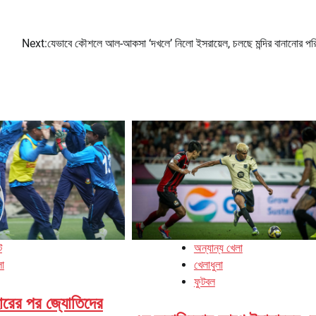
Next:
যেভাবে কৌশলে আল-আকসা ‘দখলে’ নিলো ইসরায়েল, চলছে মন্দির বানানোর পরি
ট
অন্যান্য খেলা
লা
খেলাধুলা
ফুটবল
ারের পর জ্যোতিদের