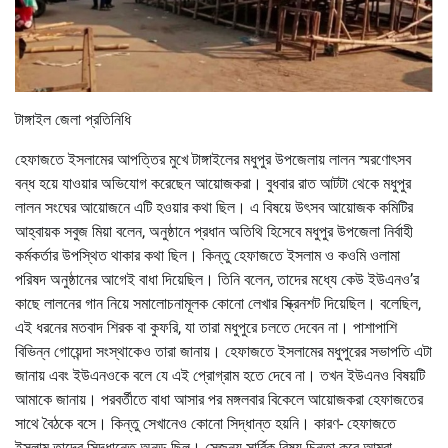
টাঙ্গাইল জেলা প্রতিনিধি
হেফাজতে ইসলামের আপত্তির মুখে টাঙ্গাইলের মধুপুর উপজেলায় লালন স্মরণোৎসব
বন্ধ হয়ে যাওয়ার অভিযোগ করেছেন আয়োজকরা। বুধবার রাত আটটা থেকে মধুপুর
লালন সংঘের আয়োজনে এটি হওয়ার কথা ছিল। এ বিষয়ে উৎসব আয়োজক কমিটির
আহ্বায়ক সবুজ মিয়া বলেন, অনুষ্ঠানে প্রধান অতিথি হিসেবে মধুপুর উপজেলা নির্বাহী
কর্মকর্তার উপস্থিত থাকার কথা ছিল। কিন্তু হেফাজতে ইসলাম ও কওমি ওলামা
পরিষদ অনুষ্ঠানের আগেই বাধা দিয়েছিল। তিনি বলেন, তাদের মধ্যে কেউ ইউএনও’র
কাছে লালনের গান নিয়ে সমালোচনামূলক কোনো লেখার স্ক্রিনশট দিয়েছিল। বলেছিল,
এই ধরনের মতবাদ শিরক বা কুফরি, যা তারা মধুপুরে চলতে দেবেন না। পাশাপাশি
বিভিন্ন গোয়েন্দা সংস্থাকেও তারা জানায়। হেফাজতে ইসলামের মধুপুরের সভাপতি এটা
জানায় এবং ইউএনওকে বলে যে এই প্রোগ্রাম হতে দেবে না। তখন ইউএনও বিষয়টি
আমাকে জানায়। পরবর্তীতে বাধা আসার পর মঙ্গলবার বিকেলে আয়োজকরা হেফাজতের
সাথে বৈঠকে বসে। কিন্তু সেখানেও কোনো সিদ্ধান্ত হয়নি। কারণ- হেফাজতে
ইসলাম তাদের সিদ্ধান্তে অনড় ছিল। সেজন্য সার্বিক বিষয় চিন্তা করে আমরা