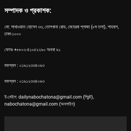
সম্পাদক ও প্রকাশক:
মো: সাখাওয়াত হোসেন ৩৩, তোপখানা রোড, মেহেরবা প্লাজা (৮ম তলা), শাহবাগ,
ঢাকা-১০০০
ফোনঃ +৮৮০২-৪১০৫২২৯০ অথবা ৯১
মফস্বল : ০১৯১২৩৩৪০৯৩
মফস্বল : ০১৯১২৩৩৪০৯৩
ই-মেইল: dailynabochatona@gmail.com (প্রিন্ট),
nabochatona@gmail.com (অনলাইন)