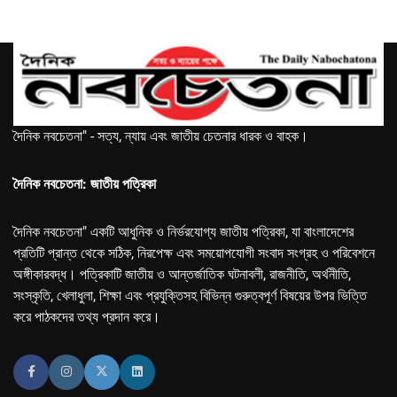
দৈনিক নবচেতনা" - সত্য, ন্যায় এবং জাতীয় চেতনার ধারক ও বাহক।
দৈনিক নবচেতনা: জাতীয় পত্রিকা
দৈনিক নবচেতনা" একটি আধুনিক ও নির্ভরযোগ্য জাতীয় পত্রিকা, যা বাংলাদেশের
প্রতিটি প্রান্ত থেকে সঠিক, নিরপেক্ষ এবং সময়োপযোগী সংবাদ সংগ্রহ ও পরিবেশনে
অঙ্গীকারবদ্ধ। পত্রিকাটি জাতীয় ও আন্তর্জাতিক ঘটনাবলী, রাজনীতি, অর্থনীতি,
সংস্কৃতি, খেলাধুলা, শিক্ষা এবং প্রযুক্তিসহ বিভিন্ন গুরুত্বপূর্ণ বিষয়ের উপর ভিত্তি
করে পাঠকদের তথ্য প্রদান করে।