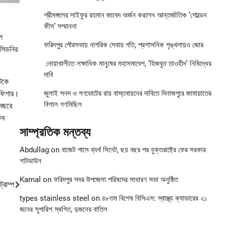
শ্রীমঙ্গলের সাইফুর রহমান জাবেদ অর্জন করলেন আন্তর্জাতিক ‘গোল্ডেন
কীস’ সম্মাননা
ল
ফরিদপুর পৌরসভায় নাগরিক সেবায় গতি, প্রশাসনিক শৃঙ্খলায়ও জোর
 সিডনির
নোয়াখালীতে লক্ষাধিক মানুষের মহাসমাবেশ, ‘হিজবুত তাওহীদ’ নিষিদ্ধের
দাবি
িটকে
 ফিশার।
জুলাই সনদ ও গণভোটের রায় বাস্তবায়নের দাবিতে দিনাজপুরে জামায়াতের
বিশাল গণমিছিল
 বছরে
কব
সাম্প্রতিক মন্তব্য
Abdullag
on
বাজেট পাসে ব্যর্থ সিনেট, ছয় বছর পর যুক্তরাষ্ট্রে ফের সরকার
শাটডাউন
Kamal
on
ফরিদপুর সদর উপজেলা পরিষদের সাধারণ সভা অনুষ্ঠিত
্রাম্প
types stainless steel
on
৪৮তম বিশেষ বিসিএস: স্বাস্থ্য ক্যাডারের ২১
জনের সুপারিশ স্থগিত, দুজনের বাতিল