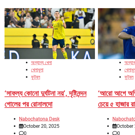
অন্যান্য খেলা
অন্যান
খেলাধুলা
খেলাধু
ফুটবল
ফুটবল
‘সাফল্য কোনো দুর্ঘটনা নয়’, দৃষ্টিনন্দন
‘আরো আগে অভি
গোলের পর রোনালদো
চেয়ে ৫ হাজার 
Nabochatona Desk
Nabochat
October 20, 2025
October 
0
0