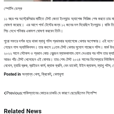
স্পোর্টস ডেস্ক
১১ বছর পর অস্ট্রেলিয়ার মাটিতে টেস্ট জেতা ইংল্যান্ড অ্যাশেজ সিরিজ শেষ করতে চায
ঘোষণা করেছে। এর আগে পার্থ টেস্টের জন্য ১২ জনের দল দিয়েছিল ইংল্যান্ড। বাকি তি
পিচ দেখে শনিবার একাদশ ঘোষণা করবেন তিনি।
পুরো সফরে দর্শক হয়ে থাকা ম্যাথু পটস প্রথমবার অ্যাশেজে খেলার অপেক্ষায়। এই দলে অন্
গেছেন গাস অ্যাটকিনসন। তার বদলে ১১তম টেস্ট খেলার সুযোগ পাচ্ছেন পটস। মার্ক উড ও
২০২২ সালে স্টোকস ও প্রধান কোচ ব্রেন্ডন ম্যাককালাম যোগ দেওয়ার পর পটস তার ক্যা
আরও পাঁচ টেস্ট খেলেছেন এই বোলার। তার শেষ টেস্ট ২০২৪ সালের ডিসেম্বরে নিউজিল্যান্
বেথেল, হ্যারি ব্রুক, ব্রাইডন কার্স, জ্যাক ক্রলি, বেন ডাকেট, উইল জ্যাকস, ম্যাথু পট
Posted in
অন্যান্য খেলা
,
ক্রিকেট
,
খেলাধুলা
Previous:
পাকিস্তানের কোচের চাকরি যে কারণে ছেড়েছিলেন গিলেস্পি
Post
navigation
Related News