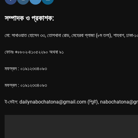
সম্পাদক ও প্রকাশক:
মো: সাখাওয়াত হোসেন ৩৩, তোপখানা রোড, মেহেরবা প্লাজা (৮ম তলা), শাহবাগ, ঢাকা-
ফোনঃ +৮৮০২-৪১০৫২২৯০ অথবা ৯১
মফস্বল : ০১৯১২৩৩৪০৯৩
মফস্বল : ০১৯১২৩৩৪০৯৩
ই-মেইল: dailynabochatona@gmail.com (প্রিন্ট), nabochatona@g