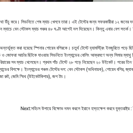
় মাথা উঁচু করে। সিডনিতে শেষ ম্যাচ খেলবে তারা। এই টেস্টের জন্য সফরকারীরা ১২ জনের দ
ন ম্যাচে বেন স্টোকস ম্যাচ শুরুর ৪৮ ঘণ্টা আগেই দল দিয়েছেন। কিন্তু এবার বেশ সতর্ক।
তর্ভুক্ত করা হয়েছে স্পিনার শোয়েব বশিরকে। চতুর্থ টেস্টে হ্যামস্ট্রিং ইনজুরিতে পড়ে ছ
 জোফরা আর্চার ছিটকে যাওয়ায় সিডনিতে ইংল্যান্ডের বোলিং আক্রমণে অন্য সিমার ম্যাথু
রিয়ারের সব ম্যাচ খেলেছেন। প্রথম পাঁচ টেস্টে ২৮ গড়ে নিয়েছেন ২০ উইকেট। পরের তিন
ডের বিপক্ষে। ইংল্যান্ডের পঞ্চম টেস্টের দল: বেন স্টোকস (অধিনায়ক), শোয়েব বশির, জ্যা
স, জো রুট, জেমি স্মিথ (উইকেটকিপার), জশ টাং।
Next:
সহিংস উপায়ে বিক্ষোভ দমন করলে ইরানে হস্তক্ষেপ করবে যুক্তরাষ্ট্র : ট