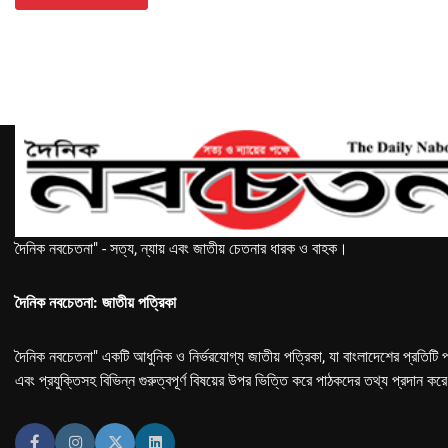
দৈনিক নবচেতনা" - সত্য, ন্যায় এবং জাতীয় চেতনার ধারক ও বাহক।
দৈনিক নবচেতনা: জাতীয় পত্রিকা
দৈনিক নবচেতনা" একটি আধুনিক ও নির্ভরযোগ্য জাতীয় পত্রিকা, যা বাংলাদেশের প্রতিটি প
এবং প্রযুক্তিসহ বিভিন্ন গুরুত্বপূর্ণ বিষয়ের উপর ভিত্তি করে পাঠকদের তথ্য প্রদান কর