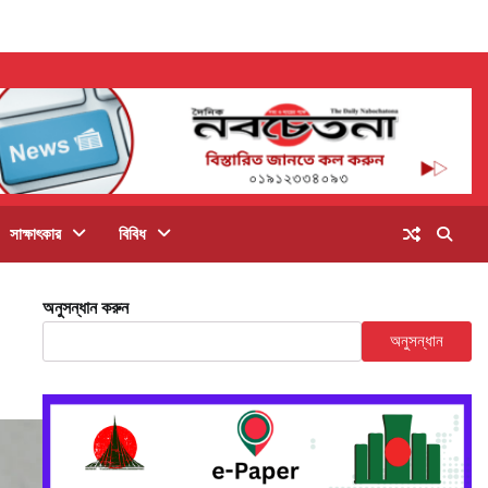
সাক্ষাৎকার
বিবিধ
অনুসন্ধান করুন
অনুসন্ধান