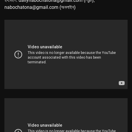
ই-মেইল: dailynabochatona@gmail.com (প্রিন্ট),
nabochatona@gmail.com (অনলাইন)