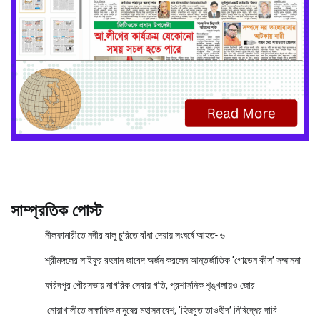
সাম্প্রতিক পোস্ট
নীলফামারীতে নদীর বালু চুরিতে বাঁধা দেয়ায় সংঘর্ষে আহত- ৬
শ্রীমঙ্গলের সাইফুর রহমান জাবেদ অর্জন করলেন আন্তর্জাতিক ‘গোল্ডেন কীস’ সম্মাননা
ফরিদপুর পৌরসভায় নাগরিক সেবায় গতি, প্রশাসনিক শৃঙ্খলায়ও জোর
নোয়াখালীতে লক্ষাধিক মানুষের মহাসমাবেশ, ‘হিজবুত তাওহীদ’ নিষিদ্ধের দাবি