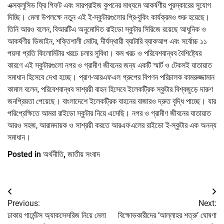
এক্সক্লুসিভ ফ্রি গিফট এবং সারপ্রাইজ কুপনের মাধ্যমে আকর্ষণীয় পুরস্কারের সুযোগ
দিচ্ছি। মেলা উপলক্ষে নতুন এই ই-স্কুটারগুলোর প্রি-বুকিং কার্যক্রমও শুরু হয়েছে।
তিনি আরও বলেন, বিআরটিএ অনুমোদিত রাইডো স্কুটার সিরিজে রয়েছে আধুনিক ও
আকর্ষণীয় ডিজাইন, শক্তিশালী মোটর, দীর্ঘস্থায়ী ব্যাটারি ব্যাকআপ এবং সর্বোচ্চ ১১
পয়সা প্রতি কিলোমিটার খরচে চলার সুবিধা। কম খরচ ও পরিবেশবান্ধব বৈশিষ্ট্যের
কারণে এই স্কুটারগুলো নগর ও গ্রামীণ জীবনের জন্য একটি স্মার্ট ও টেকসই যাতায়াত
সমাধান হিসেবে দেখা হচ্ছে। প্রাণ-আরএফএল গ্রুপের বিপণন পরিচালক কামরুজ্জামান
কামাল বলেন, পরিবেশবান্ধব সাশ্রয়ী বাহন হিসেবে ইলেকট্রিক স্কুটার বিশ্বজুড়ে দারুণ
জনপ্রিয়তা পেয়েছে। বাংলাদেশে ইলেকট্রিক বাহনের বাজারও দ্রুত বৃদ্ধি পাচ্ছে। যার
পরিপ্রেক্ষিতে আমরা রাইডো স্কুটার নিয়ে এসেছি। নগর ও গ্রামীণ জীবনের যাতায়াত
আরও সহজ, আরামদায়ক ও সাশ্রয়ী করতে আরএফএলের রাইডো ই-স্কুটার এক অনন্য
সমাধান।
Posted in
অর্থনীতি
,
জাতীয় সংবাদ
Post
Previous:
Next:
navigation
ঢাকায় গার্মেন্টস অ্যাকসেসরিজ নিয়ে মেলা
বিক্ষোভকারীদের ‘আল্লাহর শত্রু’ ঘোষণা