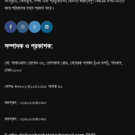
সংস্কৃতি, খেলাধুলা, শিক্ষা এবং প্রযুক্তিসহ বিভিন্ন গুরুত্বপূর্ণ বিষয়ের উপর ভিত্তি
করে পাঠকদের তথ্য প্রদান করে।
সম্পাদক ও প্রকাশক:
মো: সাখাওয়াত হোসেন ৩৩, তোপখানা রোড, মেহেরবা প্লাজা (৮ম তলা), শাহবাগ,
ঢাকা-১০০০
ফোনঃ +৮৮০২-৪১০৫২২৯০ অথবা ৯১
মফস্বল : ০১৯১২৩৩৪০৯৩
মফস্বল : ০১৯১২৩৩৪০৯৩