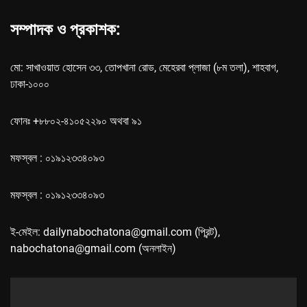
সম্পাদক ও প্রকাশক:
মো: সাখাওয়াত হোসেন ৩৩, তোপখানা রোড, মেহেরবা প্লাজা (৮ম তলা), শাহবাগ,
ঢাকা-১০০০
ফোনঃ +৮৮০২-৪১০৫২২৯০ অথবা ৯১
মফস্বল : ০১৯১২৩৩৪০৯৩
মফস্বল : ০১৯১২৩৩৪০৯৩
ই-মেইল: dailynabochatona@gmail.com (প্রিন্ট),
nabochatona@gmail.com (অনলাইন)