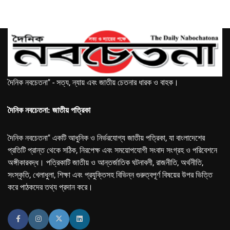
দৈনিক নবচেতনা" - সত্য, ন্যায় এবং জাতীয় চেতনার ধারক ও বাহক।
দৈনিক নবচেতনা: জাতীয় পত্রিকা
দৈনিক নবচেতনা" একটি আধুনিক ও নির্ভরযোগ্য জাতীয় পত্রিকা, যা বাংলাদেশের
প্রতিটি প্রান্ত থেকে সঠিক, নিরপেক্ষ এবং সময়োপযোগী সংবাদ সংগ্রহ ও পরিবেশনে
অঙ্গীকারবদ্ধ। পত্রিকাটি জাতীয় ও আন্তর্জাতিক ঘটনাবলী, রাজনীতি, অর্থনীতি,
সংস্কৃতি, খেলাধুলা, শিক্ষা এবং প্রযুক্তিসহ বিভিন্ন গুরুত্বপূর্ণ বিষয়ের উপর ভিত্তি
করে পাঠকদের তথ্য প্রদান করে।