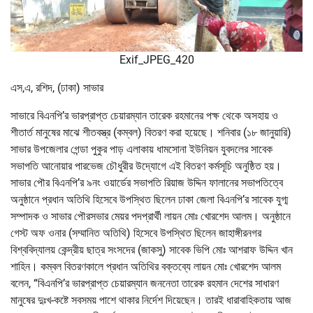
Exif_JPEG_420
এস,এ, রশিদ, (ঢাকা) সাভার
সাভারে বিএনপি’র ভারপ্রাপ্ত চেয়ারম্যান তারেক রহমানের পক্ষ থেকে অসহায় ও
শীতার্ত মানুষের মাঝে শীতবস্ত্র (কম্বল) বিতরণ করা হয়েছে। শনিবার (১৮ জানুয়ারি)
সাভার উপজেলার গেন্ডা পুকুর পাড় এলাকায় ধামসোনা ইউনিয়ন যুবদলের সাবেক
সভাপতি আনোয়ার পারভেজ চৌধুরীর উদ্যোগে এই বিতরণ কর্মসূচি অনুষ্ঠিত হয়।
সাভার পৌর বিএনপি’র ৯নং ওয়ার্ডের সভাপতি রিয়াজ উদ্দিন ফালানের সভাপতিত্বে
অনুষ্ঠানে প্রধান অতিথি হিসেবে উপস্থিত ছিলেন ঢাকা জেলা বিএনপি’র সাবেক যুগ্ম
সম্পাদক ও সাভার পৌরসভার মেয়র পদপ্রার্থী লায়ন মোঃ খোরশেদ আলম। অনুষ্ঠানে
গেস্ট অফ ওনার (সম্মানিত অতিথি) হিসেবে উপস্থিত ছিলেন জাহাঙ্গীরনগর
বিশ্ববিদ্যালয় কেন্দ্রীয় ছাত্র সংসদের (জাকসু) সাবেক ভিপি মোঃ আশরাফ উদ্দিন খান
শাহিন। কম্বল বিতরণকালে প্রধান অতিথির বক্তব্যে লায়ন মোঃ খোরশেদ আলম
বলেন, “বিএনপি’র ভারপ্রাপ্ত চেয়ারম্যান জননেতা তারেক রহমান দেশের সাধারণ
মানুষের দুঃখ-কষ্টে সবসময় পাশে থাকার নির্দেশ দিয়েছেন। তারই ধারাবাহিকতায় আজ