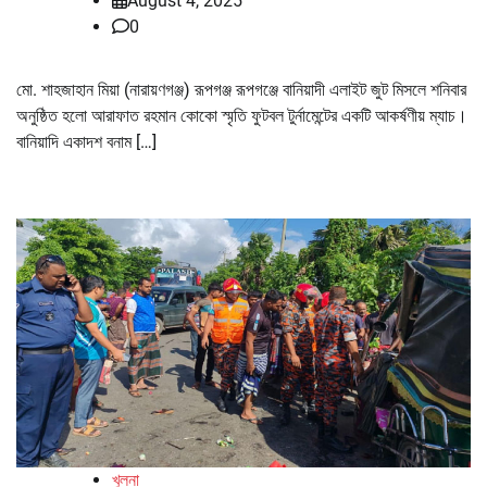
August 4, 2025
0
মো. শাহজাহান মিয়া (নারায়ণগঞ্জ) রূপগঞ্জ রূপগঞ্জে বানিয়াদী এলাইট জুট মিসলে শনিবার
অনুষ্ঠিত হলো আরাফাত রহমান কোকো স্মৃতি ফুটবল টুর্নামেন্টের একটি আকর্ষণীয় ম্যাচ।
বানিয়াদি একাদশ বনাম […]
খুলনা