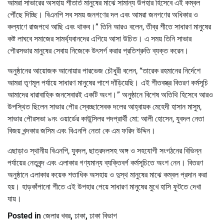
আমরা সাভারের অসহায় শীতার্ত মানুষের মাঝে সামান্য উপহার হিসেবে এই কম্বল
পৌঁছে দিচ্ছি। বিএনপি সব সময় জনগণের দল এবং আমরা জনগণের অধিকার ও
কল্যাণে রাজপথে আছি এবং থাকব।” তিনি আরও বলেন, তীব্র শীতে সাধারণ মানুষের
কষ্ট লাঘবে সমাজের সামর্থ্যবানদের এগিয়ে আসা উচিত। এ সময় তিনি সাভার
পৌরসভার মানুষের সেবায় নিজেকে উৎসর্গ করার প্রতিশ্রুতি ব্যক্ত করেন।
অনুষ্ঠানের আয়োজক আনোয়ার পারভেজ চৌধুরী বলেন, “তারেক রহমানের নির্দেশে
আমরা তৃণমূল পর্যায়ে সাধারণ মানুষের পাশে দাঁড়িয়েছি। এই শীতবস্ত্র বিতরণ কর্মসূচি
আমাদের ধারাবাহিক জনসেবারই একটি অংশ।” অনুষ্ঠানে বিশেষ অতিথি হিসেবে আরও
উপস্থিত ছিলেন সাভার পৌর স্বেচ্ছাসেবক দলের আহ্বায়ক মেহেদী হাসান মাসুম,
সাভার পৌরসভা ৯নং ওয়ার্ডের কাউন্সিলর পদপ্রার্থী মো: আলী হোসেন, যুবদল নেতা
বিজয় খন্দকার জসিম এবং বিএনপি নেতা কে এম ফরিদ উদ্দিন।
এছাড়াও স্থানীয় বিএনপি, যুবদল, ছাত্রদলসহ অঙ্গ ও সহযোগী সংগঠনের বিভিন্ন
পর্যায়ের নেতৃবৃন্দ এবং এলাকার গণ্যমান্য ব্যক্তিবর্গ কর্মসূচিতে অংশ নেন। বিতরণ
অনুষ্ঠানে এলাকার কয়েক শতাধিক অসহায় ও দুস্থ মানুষের মাঝে কম্বল প্রদান করা
হয়। হাড়কাঁপানো শীতে এই উপহার পেয়ে সাধারণ মানুষের মুখে হাসি ফুটতে দেখা
যায়।
Posted in
জেলার খবর
,
ঢাকা
,
ঢাকা বিভাগ