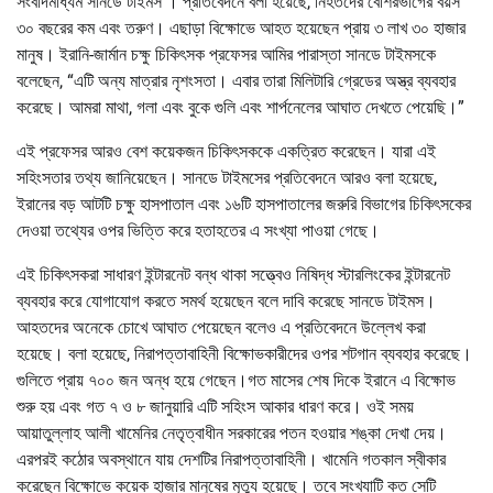
সংবাদমাধ্যম সানডে টাইমস । প্রতিবেদনে বলা হয়েছে, নিহতদের বেশিরভাগের বয়স
৩০ বছরের কম এবং তরুণ। এছাড়া বিক্ষোভে আহত হয়েছেন প্রায় ৩ লাখ ৩০ হাজার
মানুষ। ইরানি-জার্মান চক্ষু চিকিৎসক প্রফেসর আমির পারাস্তা সানডে টাইমসকে
বলেছেন, “এটি অন্য মাত্রার নৃশংসতা। এবার তারা মিলিটারি গ্রেডের অস্ত্র ব্যবহার
করেছে। আমরা মাথা, গলা এবং বুকে গুলি এবং শার্পনেলের আঘাত দেখতে পেয়েছি।”
এই প্রফেসর আরও বেশ কয়েকজন চিকিৎসককে একত্রিত করেছেন। যারা এই
সহিংসতার তথ্য জানিয়েছেন। সানডে টাইমসের প্রতিবেদনে আরও বলা হয়েছে,
ইরানের বড় আটটি চক্ষু হাসপাতাল এবং ১৬টি হাসপাতালের জরুরি বিভাগের চিকিৎসকের
দেওয়া তথ্যের ওপর ভিত্তি করে হতাহতের এ সংখ্যা পাওয়া গেছে।
এই চিকিৎসকরা সাধারণ ইন্টারনেট বন্ধ থাকা সত্ত্বেও নিষিদ্ধ স্টারলিংকের ইন্টারনেট
ব্যবহার করে যোগাযোগ করতে সমর্থ হয়েছেন বলে দাবি করেছে সানডে টাইমস।
আহতদের অনেকে চোখে আঘাত পেয়েছেন বলেও এ প্রতিবেদনে উল্লেখ করা
হয়েছে। বলা হয়েছে, নিরাপত্তাবাহিনী বিক্ষোভকারীদের ওপর শটগান ব্যবহার করেছে।
গুলিতে প্রায় ৭০০ জন অন্ধ হয়ে গেছেন।গত মাসের শেষ দিকে ইরানে এ বিক্ষোভ
শুরু হয় এবং গত ৭ ও ৮ জানুয়ারি এটি সহিংস আকার ধারণ করে। ওই সময়
আয়াতুল্লাহ আলী খামেনির নেতৃত্বাধীন সরকারের পতন হওয়ার শঙ্কা দেখা দেয়।
এরপরই কঠোর অবস্থানে যায় দেশটির নিরাপত্তাবাহিনী। খামেনি গতকাল স্বীকার
করেছেন বিক্ষোভে কয়েক হাজার মানুষের মৃত্যু হয়েছে। তবে সংখ্যাটি কত সেটি