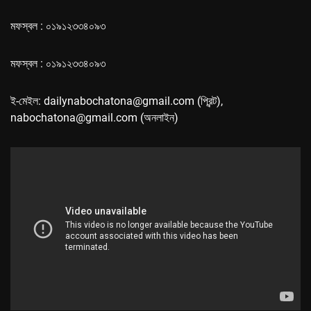
মফস্বল : ০১৯১২৩৩৪০৯৩
মফস্বল : ০১৯১২৩৩৪০৯৩
ই-মেইল: dailynabochatona@gmail.com (প্রিন্ট),
nabochatona@gmail.com (অনলাইন)