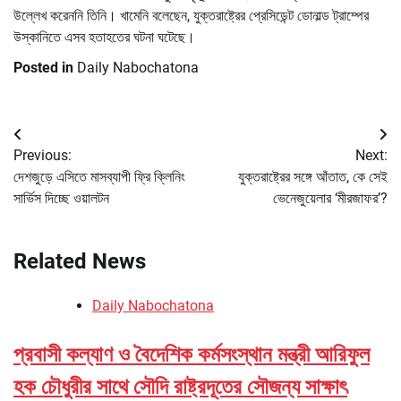
উল্লেখ করেননি তিনি। খামেনি বলেছেন, যুক্তরাষ্ট্রের প্রেসিডেন্ট ডোনাল্ড ট্রাম্পের
উস্কানিতে এসব হতাহতের ঘটনা ঘটেছে।
Posted in
Daily Nabochatona
Post
Previous:
Next:
navigation
দেশজুড়ে এসিতে মাসব্যাপী ফ্রি ক্লিনিং
যুক্তরাষ্ট্রের সঙ্গে আঁতাত, কে সেই
সার্ভিস দিচ্ছে ওয়ালটন
ভেনেজুয়েলার ‘মীরজাফর’?
Related News
Daily Nabochatona
প্রবাসী কল্যাণ ও বৈদেশিক কর্মসংস্থান মন্ত্রী আরিফুল
হক চৌধুরীর সাথে সৌদি রাষ্ট্রদূতের সৌজন্য সাক্ষাৎ