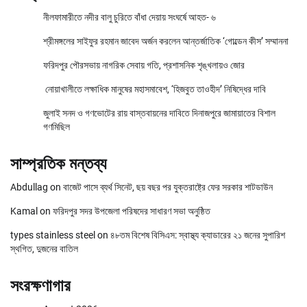
নীলফামারীতে নদীর বালু চুরিতে বাঁধা দেয়ায় সংঘর্ষে আহত- ৬
শ্রীমঙ্গলের সাইফুর রহমান জাবেদ অর্জন করলেন আন্তর্জাতিক ‘গোল্ডেন কীস’ সম্মাননা
ফরিদপুর পৌরসভায় নাগরিক সেবায় গতি, প্রশাসনিক শৃঙ্খলায়ও জোর
নোয়াখালীতে লক্ষাধিক মানুষের মহাসমাবেশ, ‘হিজবুত তাওহীদ’ নিষিদ্ধের দাবি
জুলাই সনদ ও গণভোটের রায় বাস্তবায়নের দাবিতে দিনাজপুরে জামায়াতের বিশাল
গণমিছিল
সাম্প্রতিক মন্তব্য
Abdullag
on
বাজেট পাসে ব্যর্থ সিনেট, ছয় বছর পর যুক্তরাষ্ট্রে ফের সরকার শাটডাউন
Kamal
on
ফরিদপুর সদর উপজেলা পরিষদের সাধারণ সভা অনুষ্ঠিত
types stainless steel
on
৪৮তম বিশেষ বিসিএস: স্বাস্থ্য ক্যাডারের ২১ জনের সুপারিশ
স্থগিত, দুজনের বাতিল
সংরক্ষণাগার