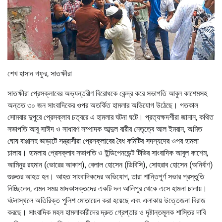
শেখ হাসান গফুর, সাতক্ষীরা
সাতক্ষীরা প্রেসক্লাবের অভ্যন্তরীণ বিরোধকে কেন্দ্র করে সভাপতি আবুল কাশেমসহ
অন্তত ৩০ জন সাংবাদিকের ওপর অতর্কিত হামলার অভিযোগ উঠেছে। গতকাল
সোমবার দুপুরে প্রেসক্লাব চত্বরে এ হামলার ঘটনা ঘটে। প্রত্যক্ষদর্শীরা জানান, কথিত
সভাপতি আবু সাঈদ ও সাধারণ সম্পাদক আব্দুল বারীর নেতৃত্বে আল ইমরান, অমিত
ঘোষ বাপ্পাসহ ভাড়াটে সন্ত্রাসীরা প্রেসক্লাবের বৈধ কমিটির সদস্যদের ওপর হামলা
চালায়। হামলায় প্রেসক্লাব সভাপতি ও ইন্ডিপেনডেন্ট টিভির সাংবাদিক আবুল কাশেম,
আমিনুর রহমান (ভোরের আকাশ), বেলাল হোসেন (ডিবিসি), সোহরাব হোসেন (অনির্বাণ)
গুরুতর আহত হন। আহত সাংবাদিকদের অভিযোগ, তারা শান্তিপূর্ণ সভার প্রস্তুতি
নিচ্ছিলেন, এমন সময় মাদকাসক্তদের একটি দল আলিপুর থেকে এসে হামলা চালায়।
ঘটনাস্থলে অতিরিক্ত পুলিশ মোতায়েন করা হয়েছে এবং এলাকায় উত্তেজনা বিরাজ
করছে। সাংবাদিক মহল হামলাকারীদের দ্রুত গ্রেপ্তার ও দৃষ্টান্তমূলক শাস্তির দাবি