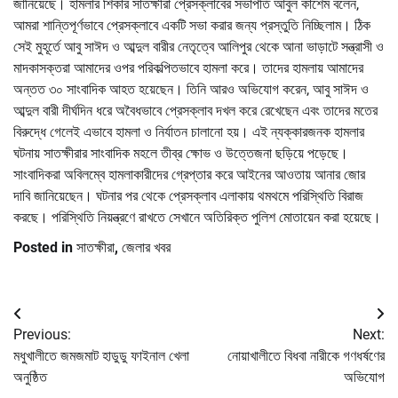
জানিয়েছে। হামলার শিকার সাতক্ষীরা প্রেসক্লাবের সভাপতি আবুল কাশেম বলেন,
আমরা শান্তিপূর্ণভাবে প্রেসক্লাবে একটি সভা করার জন্য প্রস্তুতি নিচ্ছিলাম। ঠিক
সেই মুহূর্তে আবু সাঈদ ও আব্দুল বারীর নেতৃত্বে আলিপুর থেকে আনা ভাড়াটে সন্ত্রাসী ও
মাদকাসক্তরা আমাদের ওপর পরিকল্পিতভাবে হামলা করে। তাদের হামলায় আমাদের
অন্তত ৩০ সাংবাদিক আহত হয়েছেন। তিনি আরও অভিযোগ করেন, আবু সাঈদ ও
আব্দুল বারী দীর্ঘদিন ধরে অবৈধভাবে প্রেসক্লাব দখল করে রেখেছেন এবং তাদের মতের
বিরুদ্ধে গেলেই এভাবে হামলা ও নির্যাতন চালানো হয়। এই ন্যক্কারজনক হামলার
ঘটনায় সাতক্ষীরার সাংবাদিক মহলে তীব্র ক্ষোভ ও উত্তেজনা ছড়িয়ে পড়েছে।
সাংবাদিকরা অবিলম্বে হামলাকারীদের গ্রেপ্তার করে আইনের আওতায় আনার জোর
দাবি জানিয়েছেন। ঘটনার পর থেকে প্রেসক্লাব এলাকায় থমথমে পরিস্থিতি বিরাজ
করছে। পরিস্থিতি নিয়ন্ত্রণে রাখতে সেখানে অতিরিক্ত পুলিশ মোতায়েন করা হয়েছে।
Posted in
সাতক্ষীরা
,
জেলার খবর
Post
Previous:
Next:
navigation
মধুখালীতে জমজমাট হাডুডু ফাইনাল খেলা
নোয়াখালীতে বিধবা নারীকে গণধর্ষণের
অনুষ্ঠিত
অভিযোগ