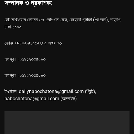
সম্পাদক ও প্রকাশক:
মো: সাখাওয়াত হোসেন ৩৩, তোপখানা রোড, মেহেরবা প্লাজা (৮ম তলা), শাহবাগ,
ঢাকা-১০০০
ফোনঃ +৮৮০২-৪১০৫২২৯০ অথবা ৯১
মফস্বল : ০১৯১২৩৩৪০৯৩
মফস্বল : ০১৯১২৩৩৪০৯৩
ই-মেইল: dailynabochatona@gmail.com (প্রিন্ট),
nabochatona@gmail.com (অনলাইন)