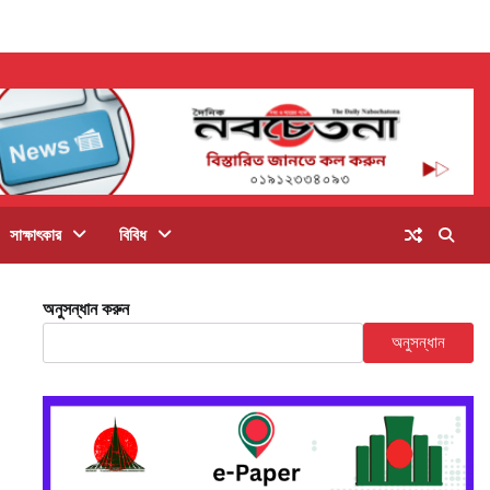
সাক্ষাৎকার
বিবিধ
অনুসন্ধান করুন
অনুসন্ধান