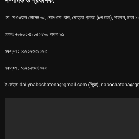
সম্পাদক ও প্রকাশক:
মো: সাখাওয়াত হোসেন ৩৩, তোপখানা রোড, মেহেরবা প্লাজা (৮ম তলা), শাহবাগ, ঢাকা-
ফোনঃ +৮৮০২-৪১০৫২২৯০ অথবা ৯১
মফস্বল : ০১৯১২৩৩৪০৯৩
মফস্বল : ০১৯১২৩৩৪০৯৩
ই-মেইল: dailynabochatona@gmail.com (প্রিন্ট), nabochatona@g