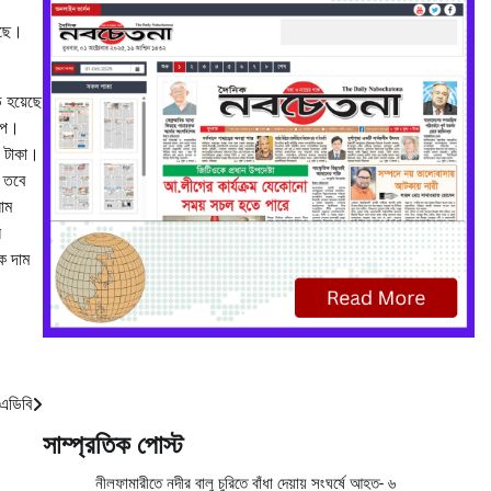
েছে।
 হয়েছে
চাপ।
০ টাকা।
 তবে
লাম
ল
ে দাম
 এডিবি
সাম্প্রতিক পোস্ট
নীলফামারীতে নদীর বালু চুরিতে বাঁধা দেয়ায় সংঘর্ষে আহত- ৬