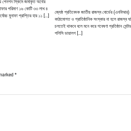
় পেনশন স্কিমে জমাকৃত অর্থের
াফার পরিমাণ ১৬ কোটি ৩৩ লাখ ৪
জ্যেষ্ঠ প্রতিবেদক জাতীয় রাজস্ব বোর্ডের (এনবিআর)
োচ্চ মুনাফা প্রাপ্তির হার ১১ […]
কাঠামোগত ও প্রাতিষ্ঠানিক সংস্কার না হলে রাজস্ব ঘ
চলতেই থাকবে বলে মনে করে গবেষণা প্রতিষ্ঠান সেন্টা
পলিসি ডায়ালগ […]
 marked
*