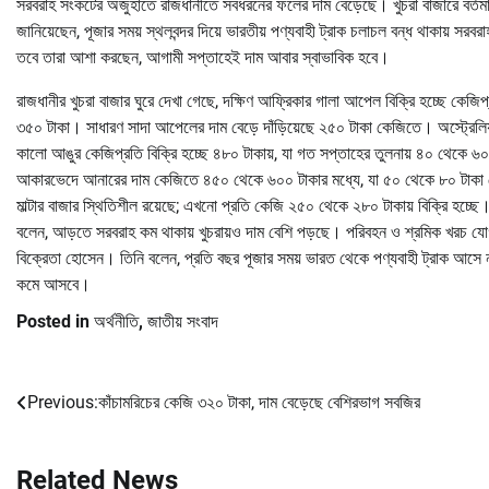
সরবরাহ সংকটের অজুহাতে রাজধানীতে সবধরনের ফলের দাম বেড়েছে। খুচরা বাজারে বর্তমান
জানিয়েছেন, পূজার সময় স্থলবন্দর দিয়ে ভারতীয় পণ্যবাহী ট্রাক চলাচল বন্ধ থাকায় স
তবে তারা আশা করছেন, আগামী সপ্তাহেই দাম আবার স্বাভাবিক হবে।
রাজধানীর খুচরা বাজার ঘুরে দেখা গেছে, দক্ষিণ আফ্রিকার গালা আপেল বিক্রি হচ্ছে কে
৩৫০ টাকা। সাধারণ সাদা আপেলের দাম বেড়ে দাঁড়িয়েছে ২৫০ টাকা কেজিতে। অস্ট্রেলি
কালো আঙুর কেজিপ্রতি বিক্রি হচ্ছে ৪৮০ টাকায়, যা গত সপ্তাহের তুলনায় ৪০ থেকে ৬০
আকারভেদে আনারের দাম কেজিতে ৪৫০ থেকে ৬০০ টাকার মধ্যে, যা ৫০ থেকে ৮০ টাকা বে
মাল্টার বাজার স্থিতিশীল রয়েছে; এখনো প্রতি কেজি ২৫০ থেকে ২৮০ টাকায় বিক্রি হচ্ছে
বলেন, আড়তে সরবরাহ কম থাকায় খুচরায়ও দাম বেশি পড়ছে। পরিবহন ও শ্রমিক খরচ
বিক্রেতা হোসেন। তিনি বলেন, প্রতি বছর পূজার সময় ভারত থেকে পণ্যবাহী ট্রাক আসে 
কমে আসবে।
Posted in
অর্থনীতি
,
জাতীয় সংবাদ
Previous:
কাঁচামরিচের কেজি ৩২০ টাকা, দাম বেড়েছে বেশিরভাগ সবজির
Post
navigation
Related News