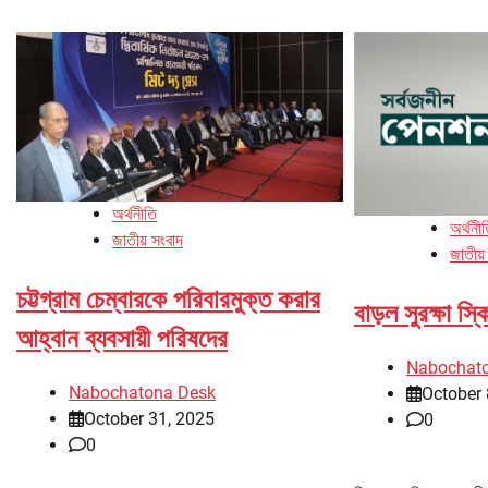
অর্থনীতি
অর্থনী
জাতীয় সংবাদ
জাতীয়
চট্টগ্রাম চেম্বারকে পরিবারমুক্ত করার
বাড়ল সুরক্ষা স্
আহ্বান ব্যবসায়ী পরিষদের
Nabochat
Nabochatona Desk
October 
October 31, 2025
0
0