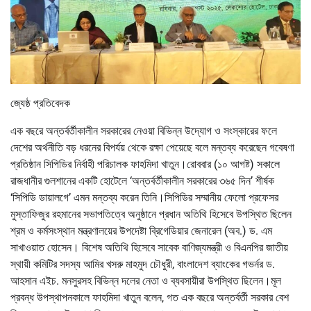
জ্যেষ্ঠ প্রতিবেদক
এক বছরে অন্তর্বর্তীকালীন সরকারের নেওয়া বিভিন্ন উদ্যোগ ও সংস্কারের ফলে
দেশের অর্থনীতি বড় ধরনের বিপর্যয় থেকে রক্ষা পেয়েছে বলে মন্তব্য করেছেন গবেষণা
প্রতিষ্ঠান সিপিডির নির্বাহী পরিচালক ফাহমিদা খাতুন।রোববার (১০ আগষ্ট) সকালে
রাজধানীর গুলশানের একটি হোটেলে ‘অন্তর্বর্তীকালীন সরকারের ৩৬৫ দিন’ শীর্ষক
‘সিপিডি ডায়ালগে’ এমন মন্তব্য করেন তিনি।সিপিডির সম্মানীয় ফেলো প্রফেসর
মুস্তাফিজুর রহমানের সভাপতিত্বে অনুষ্ঠানে প্রধান অতিথি হিসেবে উপস্থিত ছিলেন
শ্রম ও কর্মসংস্থান মন্ত্রণালয়ের উপদেষ্টা ব্রিগেডিয়ার জেনারেল (অব.) ড. এম
সাখাওয়াত হোসেন। বিশেষ অতিথি হিসেবে সাবেক বাণিজ্যমন্ত্রী ও বিএনপির জাতীয়
স্থায়ী কমিটির সদস্য আমির খসরু মাহমুদ চৌধুরী, বাংলাদেশ ব্যাংকের গভর্নর ড.
আহসান এইচ. মনসুরসহ বিভিন্ন দলের নেতা ও ব্যবসায়ীরা উপস্থিত ছিলেন।মূল
প্রবন্ধ উপস্থাপনকালে ফাহমিদা খাতুন বলেন, গত এক বছরে অন্তর্বর্তী সরকার বেশ