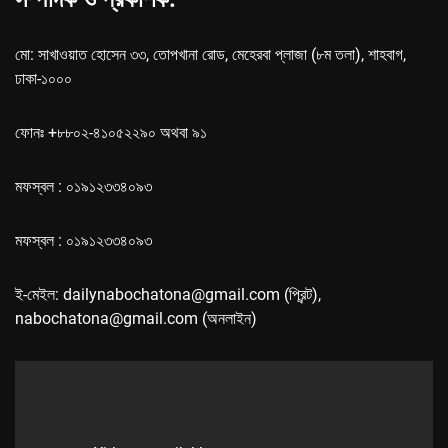
মো: সাখাওয়াত হোসেন ৩৩, তোপখানা রোড, মেহেরবা প্লাজা (৮ম তলা), শাহবাগ,
ঢাকা-১০০০
ফোনঃ +৮৮০২-৪১০৫২২৯০ অথবা ৯১
মফস্বল : ০১৯১২৩৩৪০৯৩
মফস্বল : ০১৯১২৩৩৪০৯৩
ই-মেইল: dailynabochatona@gmail.com (প্রিন্ট),
nabochatona@gmail.com (অনলাইন)