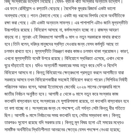
কিছু সংস্কারের উদ্যোগ নিয়েছে। যেমন- ব্যাংক খাত সংস্কার অন্যতম উদ্যোগ।
এর ফলে রেমিট্যান্স ও রপ্তানি বেড়েছে। বৈদেশিক মুদ্রার রিজার্ভ একটা ভালো
অবস্থায় গেছে। পতন ঠেকানো গেছে। একটা বড় ধরনের বিপর্যয় থেকে অর্থনীতিকে
রক্ষা করা গেছে। এটা একটা অন্যতম সাফল্য। এর পাশাপাশি এটাও জানি মূল্যস্ফীতি
উচ্চপর্যায়ে রয়েছে। বিনিয়োগ আসছে না, কর্মসংস্থান হচ্ছে না। রাজস্ব আহরণ
বাড়ছে না। সুতরাং এই বিষয়গুলো আগামী ৬ মাস ও নতুন সরকারকে মাথায় রাখতে
হবে।তিনি বলেন, দরিদ্র মানুষদের স্বস্তি দেওয়ার জন্য যেসব কর্মসূচি আছে তা
চলমান রাখতে হবে। মূল্যস্ফীতি নিয়ন্ত্রণ করার কাজও চলমান থাকা প্রয়োজন। কারণ,
এখনো মূল্যস্ফীতি যথেষ্ট উপরে রয়েছে। বিনিয়োগে স্থবিরতা এসেছে, এখান থেকে
ঘুরে দাঁড়াতেই হবে। যদিও অন্তর্বর্তী সরকারের সময় নতুন করে দেশি ও বিদেশি
বিনিয়োগ আসবে না। কিন্তু বিনিয়োগের ক্ষেত্রগুলো প্রস্তুত করলে আগামীতে যারা
সরকারে আসবে তখন বিনিয়োগকারীরা সহজেই বিনিয়োগ করতে পারেন।সিপিডির নির্বাহী
পরিচালক আরও বলেন, আমরা ইতোমধ্যে জেনেছি ২০২৬ সালের ফেব্রুয়ারি মাসে
জাতীয় নির্বাচন অনুষ্ঠিত হবে। আগামী ৫ থেকে ৬ মাসে নতুন করে সংস্কার কাজ
কতখানি বাস্তবায়ন হবে; সংস্কারের যে সুপারিশমালা রয়েছে, তা কতখানি বাস্তবায়ন হবে
তা বলা যাচ্ছে না। সংস্কারের জন্য যে পদক্ষেপ; এই পর্যন্ত সেটা কিন্তু ধীর গতিতে
ছিল। আগামী ৬ মাসে নির্বাচনের সময় কতখানি হবে, সেটার সম্ভাবনা কম। কিন্তু
তারপরও সুযোগ রয়েছে যদি সরকার চায়। কিন্তু মূল বিষয় হলো এই সময়ের মধ্যেও
সামষ্টিক অর্থনীতির স্থিতিশীলতা আনয়নের ক্ষেত্রে যেসব পদক্ষেপ নেওয়া হয়েছে;