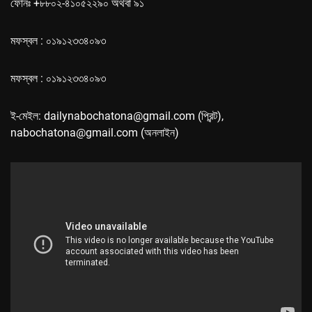
ফোনঃ +৮৮০২-৪১০৫২২৯০ অথবা ৯১
মফস্বল : ০১৯১২৩৩৪০৯৩
মফস্বল : ০১৯১২৩৩৪০৯৩
ই-মেইল: dailynabochatona@gmail.com (প্রিন্ট),
nabochatona@gmail.com (অনলাইন)