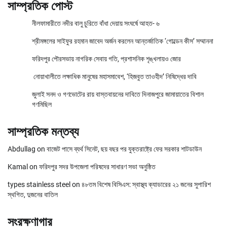
সাম্প্রতিক পোস্ট
নীলফামারীতে নদীর বালু চুরিতে বাঁধা দেয়ায় সংঘর্ষে আহত- ৬
শ্রীমঙ্গলের সাইফুর রহমান জাবেদ অর্জন করলেন আন্তর্জাতিক ‘গোল্ডেন কীস’ সম্মাননা
ফরিদপুর পৌরসভায় নাগরিক সেবায় গতি, প্রশাসনিক শৃঙ্খলায়ও জোর
নোয়াখালীতে লক্ষাধিক মানুষের মহাসমাবেশ, ‘হিজবুত তাওহীদ’ নিষিদ্ধের দাবি
জুলাই সনদ ও গণভোটের রায় বাস্তবায়নের দাবিতে দিনাজপুরে জামায়াতের বিশাল
গণমিছিল
সাম্প্রতিক মন্তব্য
Abdullag
on
বাজেট পাসে ব্যর্থ সিনেট, ছয় বছর পর যুক্তরাষ্ট্রে ফের সরকার শাটডাউন
Kamal
on
ফরিদপুর সদর উপজেলা পরিষদের সাধারণ সভা অনুষ্ঠিত
types stainless steel
on
৪৮তম বিশেষ বিসিএস: স্বাস্থ্য ক্যাডারের ২১ জনের সুপারিশ
স্থগিত, দুজনের বাতিল
সংরক্ষণাগার