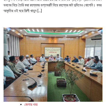
ভবনের নিচে তৈরি করা রহস্যময় গুপ্তঘরটি নিয়ে রহস্যের জট দুদিনেও খোলেনি। কবর
আকৃতির ওই ঘরে শিল্পী খাতুন […]
জেলার খবর