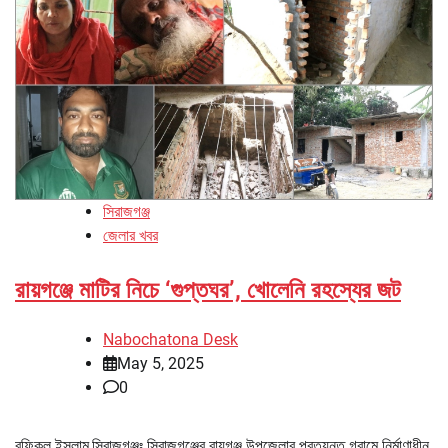
সিরাজগঞ্জ
জেলার খবর
রায়গঞ্জে মাটির নিচে ‘গুপ্তঘর’, খোলেনি রহস্যের জট
Nabochatona Desk
May 5, 2025
0
রফিকুল ইসলাম,সিরাজগঞ্জঃ সিরাজগঞ্জের রায়গঞ্জ উপজেলার প্রত্যন্ত গ্রামে নির্মাণাধীন