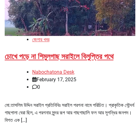
জেলার খবর
চোখে পড়ে না শিমুলগাছ সরাইলে বিলুপ্তির পথে
Nabochatona Desk
February 17, 2025
0
মো.তাসলিম উদ্দিন সরাইল প্রতিনিধিঃ সরাইল পরগনা নামে পরিচিত। প্রাকৃতিক সৌন্দর্য
গাছপালা ঘেরা ছিল, এ পরগনার সুন্দর রূপ আর গাছগাছালি ফল আর সুগন্ধির জনপদ।
বিগত এক […]