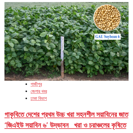
গাজীপুর
জেলার খবর
ঢাকা বিভাগ
গাকৃবিতে দেশের প্রথম উচ্চ খরা সহনশীল সয়াবিনের জাত
‘জিএইউ সয়াবিন ৬’ উদ্ভাবন খরা ও চরাঞ্চলের কৃষিতে