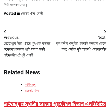
তিনি আশ্বাস দেন।
Posted in
জেলার খবর
,
ফেনী
Post
Previous:
Next:
navigation
মেহেরপুরে জিয়া খালরে পুনঃখনন কাজের
ফুলগাজীর খাজুরিয়াপালবাড়ি সড়কের বেহাল
উদ্বোধন করলেন পানি সম্পদ মন্ত্রী
দশা: এমপির দৃষ্টি আকর্ষণ এলাকাবাসীর
শহীদউদ্দীন চৌধুরী এ্যানী
Related News
গাইবান্ধা
জেলার খবর
গাইবান্ধায় স্থানীয় সরকার প্রকৌশল বিভাগ এলজিইডির