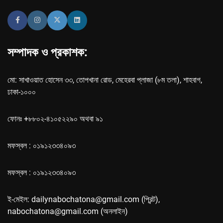
সম্পাদক ও প্রকাশক:
মো: সাখাওয়াত হোসেন ৩৩, তোপখানা রোড, মেহেরবা প্লাজা (৮ম তলা), শাহবাগ,
ঢাকা-১০০০
ফোনঃ +৮৮০২-৪১০৫২২৯০ অথবা ৯১
মফস্বল : ০১৯১২৩৩৪০৯৩
মফস্বল : ০১৯১২৩৩৪০৯৩
ই-মেইল: dailynabochatona@gmail.com (প্রিন্ট),
nabochatona@gmail.com (অনলাইন)