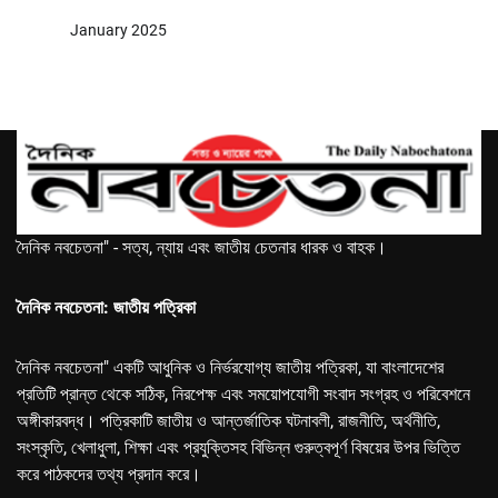
January 2025
দৈনিক নবচেতনা" - সত্য, ন্যায় এবং জাতীয় চেতনার ধারক ও বাহক।
দৈনিক নবচেতনা: জাতীয় পত্রিকা
দৈনিক নবচেতনা" একটি আধুনিক ও নির্ভরযোগ্য জাতীয় পত্রিকা, যা বাংলাদেশের
প্রতিটি প্রান্ত থেকে সঠিক, নিরপেক্ষ এবং সময়োপযোগী সংবাদ সংগ্রহ ও পরিবেশনে
অঙ্গীকারবদ্ধ। পত্রিকাটি জাতীয় ও আন্তর্জাতিক ঘটনাবলী, রাজনীতি, অর্থনীতি,
সংস্কৃতি, খেলাধুলা, শিক্ষা এবং প্রযুক্তিসহ বিভিন্ন গুরুত্বপূর্ণ বিষয়ের উপর ভিত্তি
করে পাঠকদের তথ্য প্রদান করে।