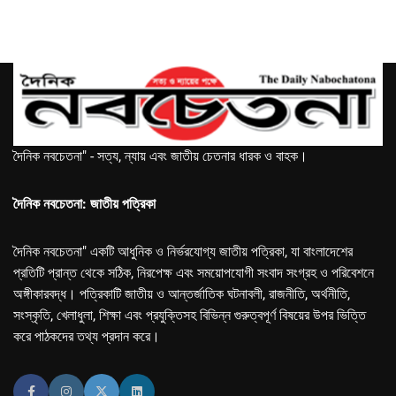
দৈনিক নবচেতনা" - সত্য, ন্যায় এবং জাতীয় চেতনার ধারক ও বাহক।
দৈনিক নবচেতনা: জাতীয় পত্রিকা
দৈনিক নবচেতনা" একটি আধুনিক ও নির্ভরযোগ্য জাতীয় পত্রিকা, যা বাংলাদেশের
প্রতিটি প্রান্ত থেকে সঠিক, নিরপেক্ষ এবং সময়োপযোগী সংবাদ সংগ্রহ ও পরিবেশনে
অঙ্গীকারবদ্ধ। পত্রিকাটি জাতীয় ও আন্তর্জাতিক ঘটনাবলী, রাজনীতি, অর্থনীতি,
সংস্কৃতি, খেলাধুলা, শিক্ষা এবং প্রযুক্তিসহ বিভিন্ন গুরুত্বপূর্ণ বিষয়ের উপর ভিত্তি
করে পাঠকদের তথ্য প্রদান করে।