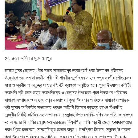
মো. রুহুল আমিন রাজু,জামালপুর
জামালপুরের মেলান্দহ পৌর সভার সাহাজাতপুর নবজাগরণী পূজা উদযাপন পরিষদের
উদ্যোগে ৬৮ তম সার্বজনীন শ্রী শ্রী শারদীয় দুর্গোৎসব সাহাজাতপুর স্বর্গীয় গৌড় চন্দ্র
সাহা ও স্বর্গীয় মাধব চন্দ্র সাহার বহি বটী প্রাঙ্গণে অনুষ্ঠিত হয়। পূজা উদযাপন কমিটির
সভাপতি শ্রী রতন রাহার সভাপতিত্বে ও মেলান্দহ উপজেলা পূজা উদযাপন পরিষদের
সাধারণ সম্পাদক ও সাহাজাতপুর নবজাগরণ পূজা উদযাপন পরিষদের সাধারণ সম্পাদক
শ্রী সুবোধ অধিকারীর সঞ্চালনায় প্রধান অতিথি হিসেবে বক্তব্য রাখেন বিএনপির
কেন্দ্রীয় নির্বাহী কমিটির সহ সম্পাদক ও মেলান্দহ উপজেলা বিএনপির সভাপতি, জামালপুর
-৩ আসনের বিএনপির মেলান্দহ-মাদারগঞ্জের বিএনপির এমপি প্রার্থী মেলান্দহ-মাদারগঞ্জের
প্রাণ প্রিয় জননেতা মোস্তাফিজুর রহমান বাবুল। উপস্থিত ছিলেন মেলান্দহ উপজেলা
পূজা উদযাপন পরিষদের সভাপতি ডা. ধ্রুব জ্যোতি ঘোষ,সাহাজাতপুর পূজা উদযাপন