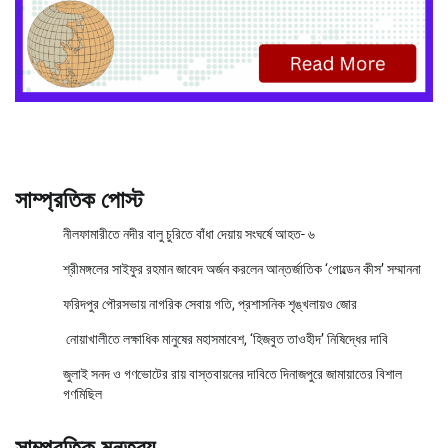
সাম্প্রতিক পোস্ট
নীলফামারীতে নদীর বালু চুরিতে বাঁধা দেয়ায় সংঘর্ষে আহত- ৬
শ্রীমঙ্গলের সাইফুর রহমান জাবেদ অর্জন করলেন আন্তর্জাতিক ‘গোল্ডেন কীস’ সম্মাননা
ফরিদপুর পৌরসভায় নাগরিক সেবায় গতি, প্রশাসনিক শৃঙ্খলায়ও জোর
নোয়াখালীতে লক্ষাধিক মানুষের মহাসমাবেশ, ‘হিজবুত তাওহীদ’ নিষিদ্ধের দাবি
জুলাই সনদ ও গণভোটের রায় বাস্তবায়নের দাবিতে দিনাজপুরে জামায়াতের বিশাল
গণমিছিল