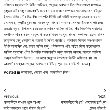
পরিষদের সহসভাপতি নিখিল অধিকার, মেলান্দহ উপজেলা বিএনপির সাধারণ সম্পাদক
মুঞ্জুরুল কবীর মঞ্জুু, সহসভাপতি সাবেক সফল সাধারণ সম্পাদক আলহাজ্ব এম রফিকুল
ইসলাম রহিম, পৌর বিএনপির সভাপতি বিশিষ্ট আইনজীবী আলহাজ্ব মনোয়ার হোসেন
হাওলাদার, কেন্দ্রীয় যুবদলের সাবেক যুগ্ম-সাধারণ সম্পাদক মেলান্দহ উপজেলা পরিষদের
জনতার খ্যাত উপজেলা চেয়ারম্যান গোলাম হাফিজ নাহিন, পৌর বিএনপির সাধারণত
সম্পাদক আব্দুল লতিফ আকন্দ, উপজেলা বিএনপির যুগ্ম সাধারণ সম্পাদক আব্দুল আলিম
তালুকদার লেবু, মেলান্দহ উপজেলা বিএনপির প্রচার ও প্রকাশনা বিষয়ক সহ-সম্পাদক
বিশিষ্ট সাংবাদিক মো. রুহুল আমিন রাজু, ওলিউল্লাহ ওলি, মহিলা বিষয় সহসম্পাদক,
জাকিয়া সুলতানা, পৌর বিএনপির সহসভাপতি আবুল কালাম আজাদ, আবদুল আজিজ
প্রমুখ উপস্থিত ছিলেন। এর আগে মেলান্দহ উপজেলা নির্বাহী অফিসার এস এম
আলমগীর মহোদয় মেলান্দহ উপজেলার বিভিন্ন পূজা মন্ডব পরিদর্শন করেন।
Posted in
জামালপুর
,
জেলার খবর
,
ময়মনসিংহ বিভাগ
Post
Previous:
Next:
navigation
রাজবাড়ীতে আগুনে পুড়ে যাওয়া
রাজবাড়ীতে বিএনপি নেতাদের দুর্গাপূজা
ক্ষতিগ্রস্থদের পাশে দাঁড়াল বিএনপি
মন্ডপ পরিদর্শন