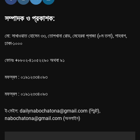
সম্পাদক ও প্রকাশক:
মো: সাখাওয়াত হোসেন ৩৩, তোপখানা রোড, মেহেরবা প্লাজা (৮ম তলা), শাহবাগ,
ঢাকা-১০০০
ফোনঃ +৮৮০২-৪১০৫২২৯০ অথবা ৯১
মফস্বল : ০১৯১২৩৩৪০৯৩
মফস্বল : ০১৯১২৩৩৪০৯৩
ই-মেইল: dailynabochatona@gmail.com (প্রিন্ট),
nabochatona@gmail.com (অনলাইন)