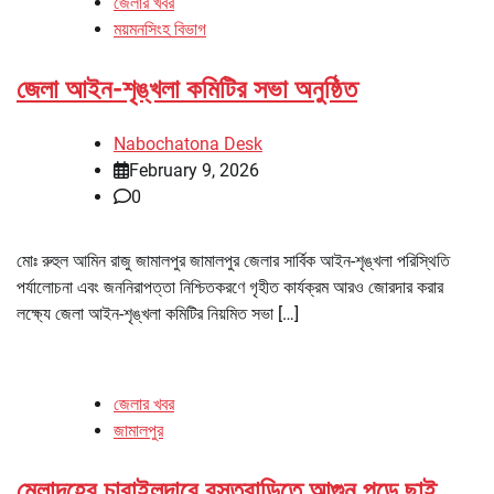
জেলার খবর
ময়মনসিংহ বিভাগ
জেলা আইন-শৃঙ্খলা কমিটির সভা অনুষ্ঠিত
Nabochatona Desk
February 9, 2026
0
মোঃ রুহুল আমিন রাজু জামালপুর জামালপুর জেলার সার্বিক আইন-শৃঙ্খলা পরিস্থিতি
পর্যালোচনা এবং জননিরাপত্তা নিশ্চিতকরণে গৃহীত কার্যক্রম আরও জোরদার করার
লক্ষ্যে জেলা আইন-শৃঙ্খলা কমিটির নিয়মিত সভা […]
জেলার খবর
জামালপুর
মেলান্দহের চারাইলদারে বসতবাড়িতে আগুন পুড়ে ছাই