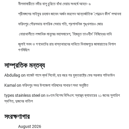
নীলফামারীতে নদীর বালু চুরিতে বাঁধা দেয়ায় সংঘর্ষে আহত- ৬
শ্রীমঙ্গলের সাইফুর রহমান জাবেদ অর্জন করলেন আন্তর্জাতিক ‘গোল্ডেন কীস’ সম্মাননা
ফরিদপুর পৌরসভায় নাগরিক সেবায় গতি, প্রশাসনিক শৃঙ্খলায়ও জোর
নোয়াখালীতে লক্ষাধিক মানুষের মহাসমাবেশ, ‘হিজবুত তাওহীদ’ নিষিদ্ধের দাবি
জুলাই সনদ ও গণভোটের রায় বাস্তবায়নের দাবিতে দিনাজপুরে জামায়াতের বিশাল
গণমিছিল
সাম্প্রতিক মন্তব্য
Abdullag
on
বাজেট পাসে ব্যর্থ সিনেট, ছয় বছর পর যুক্তরাষ্ট্রে ফের সরকার শাটডাউন
Kamal
on
ফরিদপুর সদর উপজেলা পরিষদের সাধারণ সভা অনুষ্ঠিত
types stainless steel
on
৪৮তম বিশেষ বিসিএস: স্বাস্থ্য ক্যাডারের ২১ জনের সুপারিশ
স্থগিত, দুজনের বাতিল
সংরক্ষণাগার
August 2026