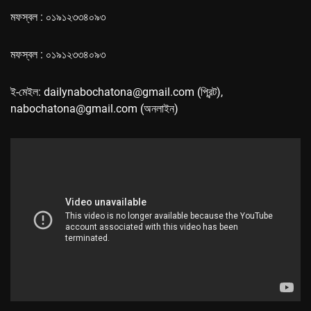
মফস্বল : ০১৯১২৩৩৪০৯৩
মফস্বল : ০১৯১২৩৩৪০৯৩
ই-মেইল: dailynabochatona@gmail.com (প্রিন্ট),
nabochatona@gmail.com (অনলাইন)