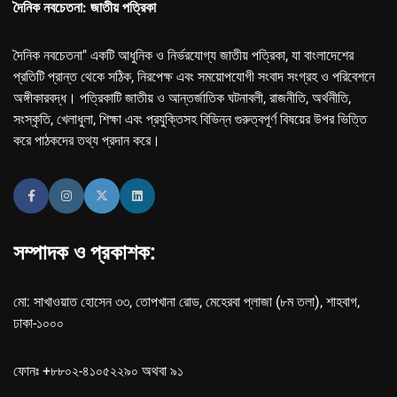
দৈনিক নবচেতনা: জাতীয় পত্রিকা
দৈনিক নবচেতনা" একটি আধুনিক ও নির্ভরযোগ্য জাতীয় পত্রিকা, যা বাংলাদেশের
প্রতিটি প্রান্ত থেকে সঠিক, নিরপেক্ষ এবং সময়োপযোগী সংবাদ সংগ্রহ ও পরিবেশনে
অঙ্গীকারবদ্ধ। পত্রিকাটি জাতীয় ও আন্তর্জাতিক ঘটনাবলী, রাজনীতি, অর্থনীতি,
সংস্কৃতি, খেলাধুলা, শিক্ষা এবং প্রযুক্তিসহ বিভিন্ন গুরুত্বপূর্ণ বিষয়ের উপর ভিত্তি
করে পাঠকদের তথ্য প্রদান করে।
সম্পাদক ও প্রকাশক:
মো: সাখাওয়াত হোসেন ৩৩, তোপখানা রোড, মেহেরবা প্লাজা (৮ম তলা), শাহবাগ,
ঢাকা-১০০০
ফোনঃ +৮৮০২-৪১০৫২২৯০ অথবা ৯১