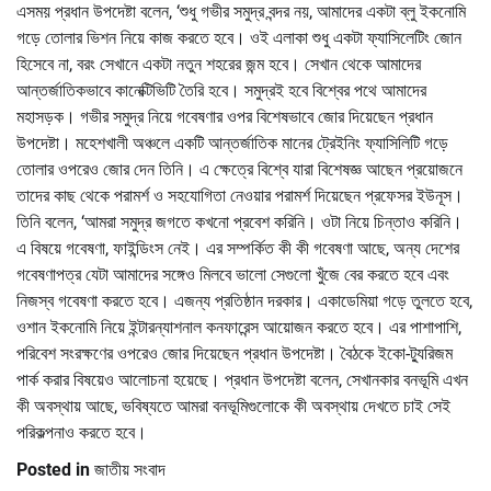
এসময় প্রধান উপদেষ্টা বলেন, ‘শুধু গভীর সমুদ্র বন্দর নয়, আমাদের একটা ব্লু ইকনোমি
গড়ে তোলার ভিশন নিয়ে কাজ করতে হবে। ওই এলাকা শুধু একটা ফ্যাসিলেটিং জোন
হিসেবে না, বরং সেখানে একটা নতুন শহরের জন্ম হবে। সেখান থেকে আমাদের
আন্তর্জাতিকভাবে কানেক্টিভিটি তৈরি হবে। সমুদ্রই হবে বিশ্বের পথে আমাদের
মহাসড়ক। গভীর সমুদ্র নিয়ে গবেষণার ওপর বিশেষভাবে জোর দিয়েছেন প্রধান
উপদেষ্টা। মহেশখালী অঞ্চলে একটি আন্তর্জাতিক মানের ট্রেইনিং ফ্যাসিলিটি গড়ে
তোলার ওপরেও জোর দেন তিনি। এ ক্ষেত্রে বিশ্বে যারা বিশেষজ্ঞ আছেন প্রয়োজনে
তাদের কাছ থেকে পরামর্শ ও সহযোগিতা নেওয়ার পরামর্শ দিয়েছেন প্রফেসর ইউনূস।
তিনি বলেন, ‘আমরা সমুদ্র জগতে কখনো প্রবেশ করিনি। ওটা নিয়ে চিন্তাও করিনি।
এ বিষয়ে গবেষণা, ফাইন্ডিংস নেই। এর সম্পর্কিত কী কী গবেষণা আছে, অন্য দেশের
গবেষণাপত্র যেটা আমাদের সঙ্গেও মিলবে ভালো সেগুলো খুঁজে বের করতে হবে এবং
নিজস্ব গবেষণা করতে হবে। এজন্য প্রতিষ্ঠান দরকার। একাডেমিয়া গড়ে তুলতে হবে,
ওশান ইকনোমি নিয়ে ইন্টারন্যাশনাল কনফারেন্স আয়োজন করতে হবে। এর পাশাপাশি,
পরিবেশ সংরক্ষণের ওপরেও জোর দিয়েছেন প্রধান উপদেষ্টা। বৈঠকে ইকো-ট্যুরিজম
পার্ক করার বিষয়েও আলোচনা হয়েছে। প্রধান উপদেষ্টা বলেন, সেখানকার বনভূমি এখন
কী অবস্থায় আছে, ভবিষ্যতে আমরা বনভূমিগুলোকে কী অবস্থায় দেখতে চাই সেই
পরিকল্পনাও করতে হবে।
Posted in
জাতীয় সংবাদ