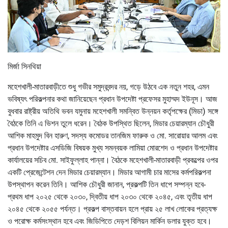
মির্জা সিনথিয়া
মহেশখালী-মাতারবাড়ীতে শুধু গভীর সমুদ্রবন্দর নয়, গড়ে উঠবে এক নতুন শহর, এমন
ভবিষ্যৎ পরিকল্পনার কথা জানিয়েছেন প্রধান উপদেষ্টা প্রফেসর মুহাম্মদ ইউনূস। আজ
বুধবার রাষ্ট্রীয় অতিথি ভবন যমুনায় মহেশখালী সমন্বিত উন্নয়ন কর্তৃপক্ষের (মিডা) সঙ্গে
বৈঠকে তিনি এ ভিশন তুলে ধরেন। বৈঠক উপস্থিত ছিলেন, মিডার চেয়ারম্যান চৌধুরী
আশিক মাহমুদ বিন হারুণ, সদস্য কমোডর তানজিম ফারুক ও মো. সারোয়ার আলম এবং
প্রধান উপদেষ্টার এসডিজি বিষয়ক মুখ্য সমন্বয়ক লামিয়া মোরশেদ ও প্রধান উপদেষ্টার
কার্যালয়ের সচিব মো. সাইফুল্লাহ পান্না। বৈঠকে মহেশখালী-মাতারবাড়ী প্রকল্পের ওপর
একটি প্রেজেন্টেশন দেন মিডার চেয়ারম্যান। মিডার আগামী চার মাসের কর্মপরিকল্পনা
উপস্থাপন করেন তিনি। আশিক চৌধুরী জানান, প্রকল্পটি তিন ধাপে সম্পন্ন হবে-
প্রথম ধাপ ২০২৫ থেকে ২০৩০, দ্বিতীয় ধাপ ২০৩০ থেকে ২০৪৫, এবং তৃতীয় ধাপ
২০৪৫ থেকে ২০৫৫ পর্যন্ত। প্রকল্প বাস্তবায়ন হলে প্রায় ২৫ লাখ লোকের প্রত্যক্ষ
ও পরোক্ষ কর্মসংস্থান হবে এবং জিডিপিতে দেড়শ বিলিয়ন মার্কিন ডলার যুক্ত হবে।