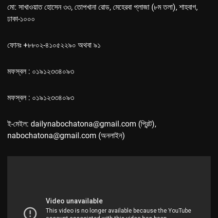
মো: সাখাওয়াত হোসেন ৩৩, তোপখানা রোড, মেহেরবা প্লাজা (৮ম তলা), শাহবাগ,
ঢাকা-১০০০
ফোনঃ +৮৮০২-৪১০৫২২৯০ অথবা ৯১
মফস্বল : ০১৯১২৩৩৪০৯৩
মফস্বল : ০১৯১২৩৩৪০৯৩
ই-মেইল: dailynabochatona@gmail.com (প্রিন্ট),
nabochatona@gmail.com (অনলাইন)