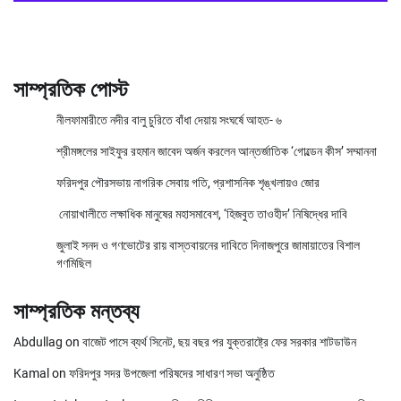
সাম্প্রতিক পোস্ট
নীলফামারীতে নদীর বালু চুরিতে বাঁধা দেয়ায় সংঘর্ষে আহত- ৬
শ্রীমঙ্গলের সাইফুর রহমান জাবেদ অর্জন করলেন আন্তর্জাতিক ‘গোল্ডেন কীস’ সম্মাননা
ফরিদপুর পৌরসভায় নাগরিক সেবায় গতি, প্রশাসনিক শৃঙ্খলায়ও জোর
নোয়াখালীতে লক্ষাধিক মানুষের মহাসমাবেশ, ‘হিজবুত তাওহীদ’ নিষিদ্ধের দাবি
জুলাই সনদ ও গণভোটের রায় বাস্তবায়নের দাবিতে দিনাজপুরে জামায়াতের বিশাল
গণমিছিল
সাম্প্রতিক মন্তব্য
Abdullag
on
বাজেট পাসে ব্যর্থ সিনেট, ছয় বছর পর যুক্তরাষ্ট্রে ফের সরকার শাটডাউন
Kamal
on
ফরিদপুর সদর উপজেলা পরিষদের সাধারণ সভা অনুষ্ঠিত