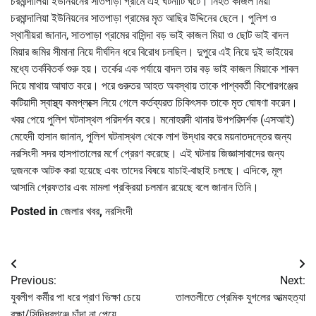
চরমান্দালিয়া ইউনিয়নের সাতপাড়া গ্রামে এই ঘটনাটি ঘটে। নিহত কাজল মিয়া
চরমান্দালিয়া ইউনিয়নের সাতপাড়া গ্রামের মৃত আছির উদ্দিনের ছেলে। পুলিশ ও
স্থানীয়রা জানান, সাতপাড়া গ্রামের বাসিন্দা বড় ভাই কাজল মিয়া ও ছোট ভাই বাদল
মিয়ার জমির সীমানা নিয়ে দীর্ঘদিন ধরে বিরোধ চলছিল। দুপুরে এই নিয়ে দুই ভাইয়ের
মধ্যে তর্কবিতর্ক শুরু হয়। তর্কের এক পর্যায়ে বাদল তার বড় ভাই কাজল মিয়াকে শাবল
দিয়ে মাথায় আঘাত করে। পরে গুরুতর আহত অবস্থায় তাকে পাশ্ববর্তী কিশোরগঞ্জের
কটিয়াদী স্বাস্থ্য কমপ্লক্সে নিয়ে গেলে কর্তব্যরত চিকিৎসক তাকে মৃত ঘোষণা করেন।
খবর পেয়ে পুলিশ ঘটনাস্থল পরিদর্শন করে। মনোহরদী থানার উপপরিদর্শক (এসআই)
মেহেদী হাসান জানান, পুলিশ ঘটনাস্থল থেকে লাশ উদ্ধার করে ময়নাতদন্তের জন্য
নরসিংদী সদর হাসপাতালের মর্গে প্রেরণ করেছে। এই ঘটনায় জিজ্ঞাসাবাদের জন্য
দুজনকে আটক করা হয়েছে এবং তাদের বিষয়ে যাচাই-বাছাই চলছে। এদিকে, মূল
আসামি গ্রেফতার এবং মামলা প্রক্রিয়া চলমান রয়েছে বলে জানান তিনি।
Posted in
জেলার খবর
,
নরসিংদী
Post
Previous:
Next:
navigation
যুবলীগ কর্মীর পা ধরে প্রাণ ভিক্ষা চেয়ে
তালতলীতে প্রেমিক যুগলের আত্মহত্যা
রক্ষা/সিদ্ধিরগঞ্জে চাঁদা না পেয়ে