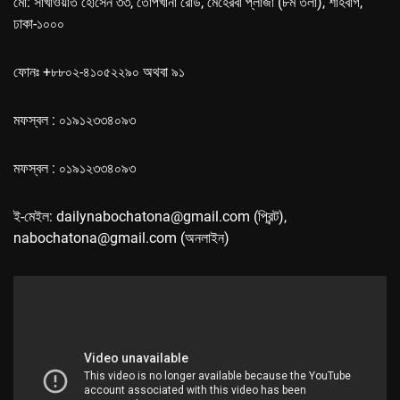
মো: সাখাওয়াত হোসেন ৩৩, তোপখানা রোড, মেহেরবা প্লাজা (৮ম তলা), শাহবাগ,
ঢাকা-১০০০
ফোনঃ +৮৮০২-৪১০৫২২৯০ অথবা ৯১
মফস্বল : ০১৯১২৩৩৪০৯৩
মফস্বল : ০১৯১২৩৩৪০৯৩
ই-মেইল: dailynabochatona@gmail.com (প্রিন্ট),
nabochatona@gmail.com (অনলাইন)