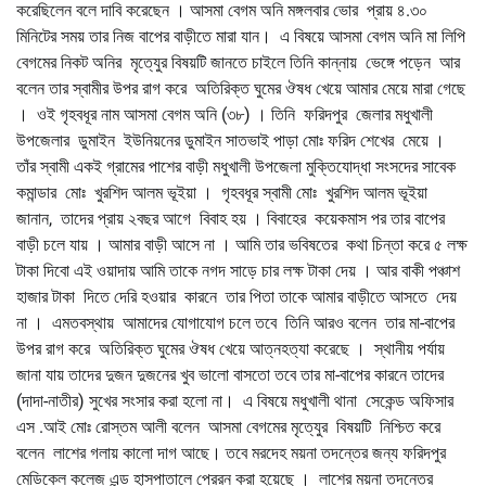
করেছিলেন বলে দাবি করেছেন । আসমা বেগম অনি মঙ্গলবার ভোর প্রায় ৪.৩০
মিনিটের সময় তার নিজ বাপের বাড়ীতে মারা যান। এ বিষয়ে আসমা বেগম অনি মা লিপি
বেগমের নিকট অনির মৃতে্যুর বিষয়টি জানতে চাইলে তিনি কান্নায় ভেঙ্গে পড়েন আর
বলেন তার স্বামীর উপর রাগ করে অতিরিক্ত ঘুমের ঔষধ খেয়ে আমার মেয়ে মারা গেছে
। ওই গৃহবধূর নাম আসমা বেগম অনি (৩৮) । তিনি ফরিদপুর জেলার মধুখালী
উপজেলার ডুমাইন ইউনিয়নের ডুমাইন সাতভাই পাড়া মোঃ ফরিদ শেখের মেয়ে ।
তাঁর স্বামী একই গ্রামের পাশের বাড়ী মধুখালী উপজেলা মুক্তিযোদ্ধা সংসদের সাবেক
কমান্ডার মোঃ খুরশিদ আলম ভূইয়া । গৃহবধূর স্বামী মোঃ খুরশিদ আলম ভূইয়া
জানান, তাদের প্রায় ২বছর আগে বিবাহ হয় । বিবাহের কয়েকমাস পর তার বাপের
বাড়ী চলে যায় । আমার বাড়ী আসে না । আমি তার ভবিষতের কথা চিন্তা করে ৫ লক্ষ
টাকা দিবো এই ওয়াদায় আমি তাকে নগদ সাড়ে চার লক্ষ টাকা দেয় । আর বাকী পঞ্চাশ
হাজার টাকা দিতে দেরি হওয়ার কারনে তার পিতা তাকে আমার বাড়ীতে আসতে দেয়
না । এমতবস্থায় আমাদের যোগাযোগ চলে তবে তিনি আরও বলেন তার মা-বাপের
উপর রাগ করে অতিরিক্ত ঘুমের ঔষধ খেয়ে আত্নহত্যা করেছে । স্থানীয় পর্যায়
জানা যায় তাদের দুজন দুজনের খুব ভালো বাসতো তবে তার মা-বাপের কারনে তাদের
(দাদা-নাতীর) সুখের সংসার করা হলো না। এ বিষয়ে মধুখালী থানা সেকেন্ড অফিসার
এস .আই মোঃ রোস্তম আলী বলেন আসমা বেগমের মৃতে্যুর বিষয়টি নিশ্চিত করে
বলেন লাশের গলায় কালো দাগ আছে। তবে মরদেহ ময়না তদন্তের জন্য ফরিদপুর
মেডিকেল কলেজ এন্ড হাসপাতালে প্রেরন করা হয়েছে । লাশের ময়না তদন্তের