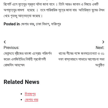
রিপোর্ট এলে মৃতে্যুর প্রকৃত ঘটনা জানা যাবে । তিনি আরও জানান এ বিষয়ে একটি
অপমৃতে্যুর মামলা হয়েছে । তবে পারিবারিক সূত্রে জানা যায় অতিরিক্ত ঘুমের ঔষধ
খেয়ে গৃহবধু আত্নহত্যা করেছে।
Posted in
জেলার খবর
,
ঢাকা বিভাগ
,
ফরিদপুর
Post
Previous:
Next:
navigation
মেলান্দহে ব্রীজের ভাংঙ্গা এপ্রোচ পরিদর্শন
ধানের শীষের পক্ষে জনসচেতনতা ও ৩১
করেন এলজিইডির নির্বাহী প্রকৌশলী
দফা বাস্তবায়নে সাভারে আলোচনা সভা
রোজদিদ আহম্মেদ
অনুষ্ঠিত
Related News
দিনাজপুর
জেলার খবর