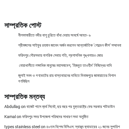
সাম্প্রতিক পোস্ট
নীলফামারীতে নদীর বালু চুরিতে বাঁধা দেয়ায় সংঘর্ষে আহত- ৬
শ্রীমঙ্গলের সাইফুর রহমান জাবেদ অর্জন করলেন আন্তর্জাতিক ‘গোল্ডেন কীস’ সম্মাননা
ফরিদপুর পৌরসভায় নাগরিক সেবায় গতি, প্রশাসনিক শৃঙ্খলায়ও জোর
নোয়াখালীতে লক্ষাধিক মানুষের মহাসমাবেশ, ‘হিজবুত তাওহীদ’ নিষিদ্ধের দাবি
জুলাই সনদ ও গণভোটের রায় বাস্তবায়নের দাবিতে দিনাজপুরে জামায়াতের বিশাল
গণমিছিল
সাম্প্রতিক মন্তব্য
Abdullag
on
বাজেট পাসে ব্যর্থ সিনেট, ছয় বছর পর যুক্তরাষ্ট্রে ফের সরকার শাটডাউন
Kamal
on
ফরিদপুর সদর উপজেলা পরিষদের সাধারণ সভা অনুষ্ঠিত
types stainless steel
on
৪৮তম বিশেষ বিসিএস: স্বাস্থ্য ক্যাডারের ২১ জনের সুপারিশ