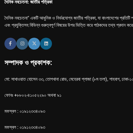
দৈনিক নবচেতনা: জাতীয় পত্রিকা
দৈনিক নবচেতনা" একটি আধুনিক ও নির্ভরযোগ্য জাতীয় পত্রিকা, যা বাংলাদেশের প্রতিটি প
এবং প্রযুক্তিসহ বিভিন্ন গুরুত্বপূর্ণ বিষয়ের উপর ভিত্তি করে পাঠকদের তথ্য প্রদান কর
সম্পাদক ও প্রকাশক:
মো: সাখাওয়াত হোসেন ৩৩, তোপখানা রোড, মেহেরবা প্লাজা (৮ম তলা), শাহবাগ, ঢাকা-
ফোনঃ +৮৮০২-৪১০৫২২৯০ অথবা ৯১
মফস্বল : ০১৯১২৩৩৪০৯৩
মফস্বল : ০১৯১২৩৩৪০৯৩