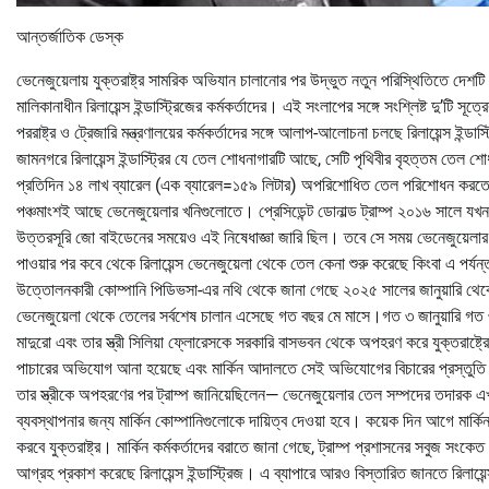
আন্তর্জাতিক ডেস্ক
ভেনেজুয়েলায় যুক্তরাষ্ট্র সামরিক অভিযান চালানোর পর উদ্ভুত নতুন পরিস্থিতিতে দেশটি 
মালিকানাধীন রিলায়েন্স ইন্ডাস্ট্রিজের কর্মকর্তাদের। এই সংলাপের সঙ্গে সংশ্লিষ্ট দু’টি সূ
পররাষ্ট্র ও ট্রেজারি মন্ত্রণালয়ের কর্মকর্তাদের সঙ্গে আলাপ-আলোচনা চলছে রিলায়েন্স ইন্ড
জামনগরে রিলায়েন্স ইন্ডাস্ট্রির যে তেল শোধনাগারটি আছে, সেটি পৃথিবীর বৃহত্তম ত
প্রতিদিন ১৪ লাখ ব্যারেল (এক ব্যারেল=১৫৯ লিটার) অপরিশোধিত তেল পরিশোধন করতে সক্
পঞ্চমাংশই আছে ভেনেজুয়েলার খনিগুলোতে। প্রেসিডেন্ট ডোনাল্ড ট্রাম্প ২০১৬ সালে যখন প
উত্তরসূরি জো বাইডেনের সময়েও এই নিষেধাজ্ঞা জারি ছিল। তবে সে সময় ভেনেজুয়েলার তেল
পাওয়ার পর কবে থেকে রিলায়েন্স ভেনেজুয়েলা থেকে তেল কেনা শুরু করেছে কিংবা এ পর্যন্
উত্তোলনকারী কোম্পানি পিডিভসা-এর নথি থেকে জানা গেছে ২০২৫ সালের জানুয়ারি থেকে এ
ভেনেজুয়েলা থেকে তেলের সর্বশেষ চালান এসেছে গত বছর মে মাসে।গত ৩ জানুয়ারি গত ৩ 
মাদুরো এবং তার স্ত্রী সিলিয়া ফ্লোরেসকে সরকারি বাসভবন থেকে অপহরণ করে যুক্তরাষ্ট্রের 
পাচারের অভিযোগ আনা হয়েছে এবং মার্কিন আদালতে সেই অভিযোগের বিচারের প্রস্তুতি চল
তার স্ত্রীকে অপহরণের পর ট্রাম্প জানিয়েছিলেন— ভেনেজুয়েলার তেল সম্পদের তদারক 
ব্যবস্থাপনার জন্য মার্কিন কোম্পানিগুলোকে দায়িত্ব দেওয়া হবে। কয়েক দিন আগে মার্কিন পরর
করবে যুক্তরাষ্ট্র। মার্কিন কর্মকর্তাদের বরাতে জানা গেছে, ট্রাম্প প্রশাসনের সবুজ স
আগ্রহ প্রকাশ করেছে রিলায়েন্স ইন্ডাস্ট্রিজ। এ ব্যাপারে আরও বিস্তারিত জানতে রিলায়েন্স