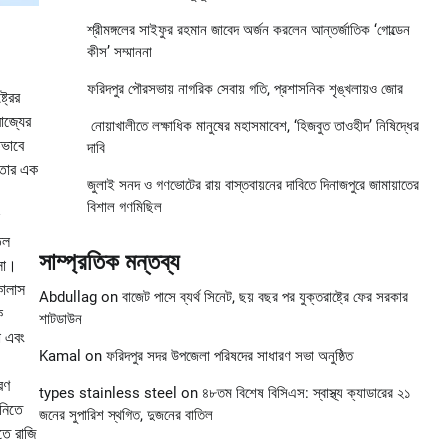
শ্রীমঙ্গলের সাইফুর রহমান জাবেদ অর্জন করলেন আন্তর্জাতিক ‘গোল্ডেন
কীস’ সম্মাননা
ফরিদপুর পৌরসভায় নাগরিক সেবায় গতি, প্রশাসনিক শৃঙ্খলায়ও জোর
ট্রের
রাজ্যের
নোয়াখালীতে লক্ষাধিক মানুষের মহাসমাবেশ, ‘হিজবুত তাওহীদ’ নিষিদ্ধের
তভাবে
দাবি
 তার এক
জুলাই সনদ ও গণভোটের রায় বাস্তবায়নের দাবিতে দিনাজপুরে জামায়াতের
বিশাল গণমিছিল
েল
সাম্প্রতিক মন্তব্য
ভসা।
কোলাস
Abdullag
on
বাজেট পাসে ব্যর্থ সিনেট, ছয় বছর পর যুক্তরাষ্ট্রে ফের সরকার
ক
শাটডাউন
ো এবং
Kamal
on
ফরিদপুর সদর উপজেলা পরিষদের সাধারণ সভা অনুষ্ঠিত
্রণ
types stainless steel
on
৪৮তম বিশেষ বিসিএস: স্বাস্থ্য ক্যাডারের ২১
 নিতে
জনের সুপারিশ স্থগিত, দুজনের বাতিল
রতে রাজি