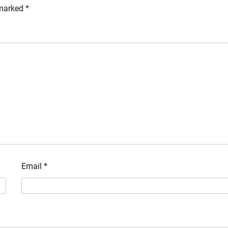
 marked
*
Email
*