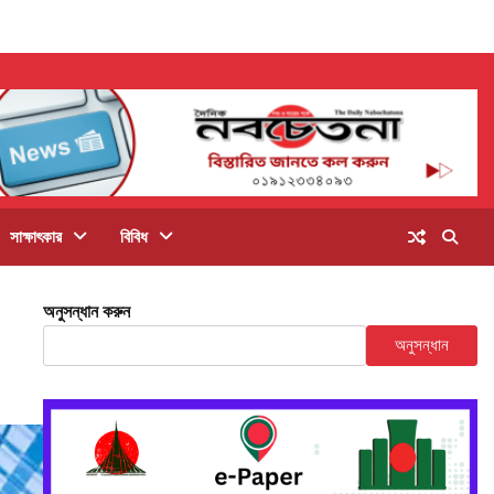
সাক্ষাৎকার
বিবিধ
অনুসন্ধান করুন
অনুসন্ধান