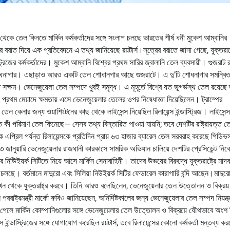
থেকে তেল কিনতে মার্কিন কর্মকর্তাদের সঙ্গে সংলাপ চলছে ভারতের শীর্ষ ধনী মুকেশ আম্বানির
ত্রের বরাত দিয়ে এক প্রতিবেদনে এ তথ্য জানিয়েছে রয়টার্স।সূত্রের বরাতে জানা গেছে, যুক্তরাষ্
াস্ট্রিজের কর্মকর্তাদের। মুকেশ আম্বানি বিশ্বের প্রথম সারির জ্বালানি তেল ব্যবসায়ী। গুজরাট 
েল শোধনাগার। এছাড়াও আরও একটি তেল শোধানগার আছে গুজরাটে। এ দু’টি শোধনাগার সমন্বি
ষম। ভেনেজুয়েলা তেল সম্পদে খুবই সমৃদ্ধ। এ মূহূর্তে বিশ্বে যত ভূগর্ভস্থ তেল রয়েছে
্রথম মেয়াদে ক্ষমতায় এসে ভেনেজুয়েলার তেলের ওপর নিষেধাজ্ঞা দিয়েছিলেন। ট্রাম্পের
 কেনার জন্য ওয়াশিংটনের কাছ থেকে লাইসেন্স নিয়েছিল রিলায়েন্স ইন্ডাস্ট্রিজ। লাইসেন্স
ত কী পরিমাণ তেল কিনেছে— সেসব তথ্য বিস্তারিত পাওয়া যায়নি; তবে দেশটির রাষ্ট্রায়ত্ত ত
প্রিল পর্যন্ত রিলায়েন্সকে প্রতিদিন প্রায় ৬৩ হাজার ব্যারেল তেল সরবরাহ করেছে পিডি
জানুয়ারি ভেনেজুয়েলার রাজধানী কারকাসে সামরিক অভিযান চালিয়ে দেশটির প্রেসিডেন্ট নি
নিউিইয়র্ক সিটিতে নিয়ে আসে মার্কিন সেনাবাহিনী। তাদের উভয়ের বিরুদ্ধে যুক্তরাষ্ট্রে মাদ
ছে। বর্তমানে মাদুরো এবং সিলিয়া নিউইয়র্ক সিটির ফেডারেল কারাগারি বন্দি আছেন।মাদুর
এখন থেকে যুক্তরাষ্ট্র করবে। তিনি আরও বলেছিলেন, ভেনেজুয়েলার তেল উত্তোলন ও বিক্রয়
াষ্ট্রমন্ত্রী মার্কো রুবিও জানিয়েছেন, অনির্দিষ্টকালের জন্য ভেনেজুয়েলার তেল সম্পদ নিয়ন্ত
ংকেত পেলে মার্কিন কোম্পানিগুলোর সঙ্গে ভেনেজুয়েলার তেল উত্তোলন ও বিক্রয়ে যৌথভাবে অংশ
 ইন্ডাস্ট্রিজের সঙ্গে যোগাযোগ করেছিল রয়টার্স, তবে রিলায়েন্সের কোনো কর্মকর্তা মন্তব্য ক