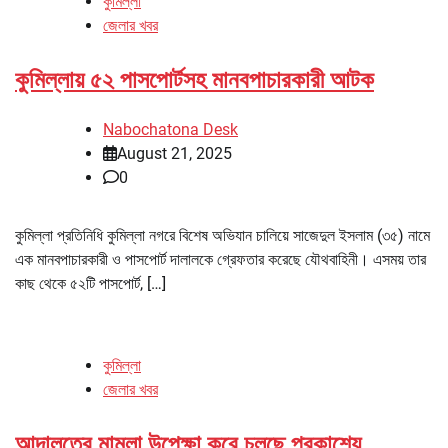
কুমিল্লা
জেলার খবর
কুমিল্লায় ৫২ পাসপোর্টসহ মানবপাচারকারী আটক
Nabochatona Desk
August 21, 2025
0
কুমিল্লা প্রতিনিধি কুমিল্লা নগরে বিশেষ অভিযান চালিয়ে সাজেদুল ইসলাম (৩৫) নামে
এক মানবপাচারকারী ও পাসপোর্ট দালালকে গ্রেফতার করেছে যৌথবাহিনী। এসময় তার
কাছ থেকে ৫২টি পাসপোর্ট, […]
কুমিল্লা
জেলার খবর
আদালতের মামলা উপেক্ষা করে চলছে প্রকাশ্যে