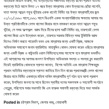
আহবায়ক জিয়াস ফারুক, সহ অন্যান্যদের সঞ্চালনায় বক্তব্য রাখেন প্রধান অতিথী
বক্তব্যে উঠে আসে বিগত ১৭ বছর উক্ত মাদ্রাসায় কোন উন্নয়নের ছোঁয়া লাগেনি,
দাতা সদস্য আব্দুল গফুর ভূঁইয়ার একক ধানেই নির্মিত হয় উক্ত মাদ্রাসাটি,যার জন্ম
০১/০১/১৯৯০ সালে,১৯৯১ সালে বিএনপি একক সংখ্যাগরিষ্ঠতায় ক্ষমতায় আসার পর
উক্ত প্রতিষ্ঠানটিকে বেগম খালেদা জিয়ার নামে নামকরণ করেন দাতা আব্দুল গফুর
ভূঁইয়া, সে সময় অল্পস্বল্প বরাদ্দ দিয়ে টিনের ছালা ঘরটি নির্মিত হয়, তারপরেই বেগম
খালেদা জিয়া এসে উদ্বোধন করেন , তারপরে সরকার বিভিন্ন সময় টুকিটাকি বরাদ্দ
দিলেও নির্মাণ করতে পারেননি ভবন এবং মাদ্রাসার জন্য একটি ব্রিজ, আজকে
অভিভাবক সমাবেশে জনাব ব্যারিস্টার মাহাবুদ্দিন খোকন ঘোষনা করেন ওছিরে মাদ্রাসার
জন্য একটি ব্রিজ ও বাউন্ডারি ওয়াল নির্মিতহবে,সময় সাপেক্ষে হবে মাদ্রাসা ভবনটিও
এই আশ্বাসের পর আপমর জনগণ উপস্থিত অভিভাবক সদস্য ও সদস্যা বৃন্দ করতালি
দিয়েই ব্যারিস্টার খোকনকে স্বাগত জানান, বিশেষ অতিথি এবং মাদ্রাসা শিক্ষকবৃন্দ
প্রধান অতিথির বক্তব্যকে স্বাগত জানিয়ে তিন তিন বারের প্রধানমন্ত্রী বেগম খালেদা
জিয়ার নামে নির্মিত একমাত্র মহিলা দাখিল মাদ্রাসাটির পূর্ণ গঠন হবে আশা প্রকাশ
করেন, উপস্থিত জনগণের সাথে ছিলেন স্থানীয় দলের সকলঅঙ্গ ও সহযোগী সংগঠনে
নেতৃবৃন্দ, পরিশেষে সবার সভাপতি জি এস ফারুক সমাপনী বক্তব্য দিয়ে সভা সমর্থক
ঘোষণা করেন
Posted in
চট্টগ্রাম বিভাগ
,
জেলার খবর
,
নোয়াখালী