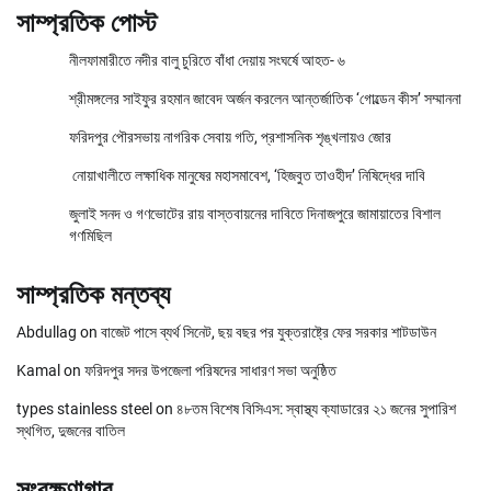
সাম্প্রতিক পোস্ট
নীলফামারীতে নদীর বালু চুরিতে বাঁধা দেয়ায় সংঘর্ষে আহত- ৬
শ্রীমঙ্গলের সাইফুর রহমান জাবেদ অর্জন করলেন আন্তর্জাতিক ‘গোল্ডেন কীস’ সম্মাননা
ফরিদপুর পৌরসভায় নাগরিক সেবায় গতি, প্রশাসনিক শৃঙ্খলায়ও জোর
নোয়াখালীতে লক্ষাধিক মানুষের মহাসমাবেশ, ‘হিজবুত তাওহীদ’ নিষিদ্ধের দাবি
জুলাই সনদ ও গণভোটের রায় বাস্তবায়নের দাবিতে দিনাজপুরে জামায়াতের বিশাল
গণমিছিল
সাম্প্রতিক মন্তব্য
Abdullag
on
বাজেট পাসে ব্যর্থ সিনেট, ছয় বছর পর যুক্তরাষ্ট্রে ফের সরকার শাটডাউন
Kamal
on
ফরিদপুর সদর উপজেলা পরিষদের সাধারণ সভা অনুষ্ঠিত
types stainless steel
on
৪৮তম বিশেষ বিসিএস: স্বাস্থ্য ক্যাডারের ২১ জনের সুপারিশ
স্থগিত, দুজনের বাতিল
সংরক্ষণাগার