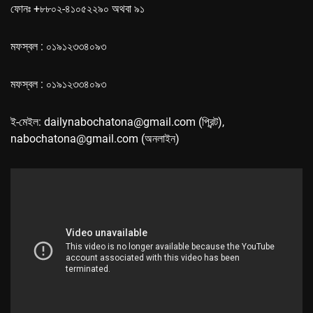
ফোনঃ +৮৮০২-৪১০৫২২৯০ অথবা ৯১
মফস্বল : ০১৯১২৩৩৪০৯৩
মফস্বল : ০১৯১২৩৩৪০৯৩
ই-মেইল: dailynabochatona@gmail.com (প্রিন্ট),
nabochatona@gmail.com (অনলাইন)