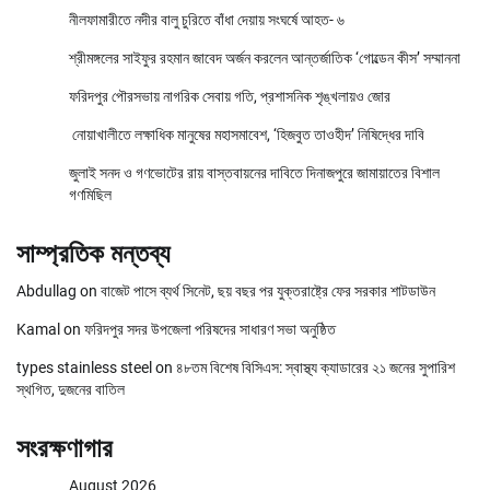
নীলফামারীতে নদীর বালু চুরিতে বাঁধা দেয়ায় সংঘর্ষে আহত- ৬
শ্রীমঙ্গলের সাইফুর রহমান জাবেদ অর্জন করলেন আন্তর্জাতিক ‘গোল্ডেন কীস’ সম্মাননা
ফরিদপুর পৌরসভায় নাগরিক সেবায় গতি, প্রশাসনিক শৃঙ্খলায়ও জোর
নোয়াখালীতে লক্ষাধিক মানুষের মহাসমাবেশ, ‘হিজবুত তাওহীদ’ নিষিদ্ধের দাবি
জুলাই সনদ ও গণভোটের রায় বাস্তবায়নের দাবিতে দিনাজপুরে জামায়াতের বিশাল
গণমিছিল
সাম্প্রতিক মন্তব্য
Abdullag
on
বাজেট পাসে ব্যর্থ সিনেট, ছয় বছর পর যুক্তরাষ্ট্রে ফের সরকার শাটডাউন
Kamal
on
ফরিদপুর সদর উপজেলা পরিষদের সাধারণ সভা অনুষ্ঠিত
types stainless steel
on
৪৮তম বিশেষ বিসিএস: স্বাস্থ্য ক্যাডারের ২১ জনের সুপারিশ
স্থগিত, দুজনের বাতিল
সংরক্ষণাগার
August 2026