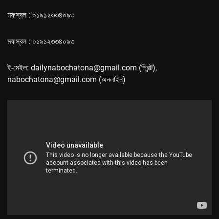
মফস্বল : ০১৯১২৩৩৪০৯৩
মফস্বল : ০১৯১২৩৩৪০৯৩
ই-মেইল: dailynabochatona@gmail.com (প্রিন্ট),
nabochatona@gmail.com (অনলাইন)