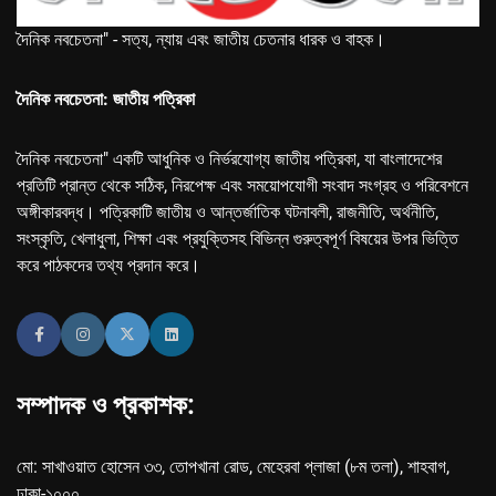
দৈনিক নবচেতনা" - সত্য, ন্যায় এবং জাতীয় চেতনার ধারক ও বাহক।
দৈনিক নবচেতনা: জাতীয় পত্রিকা
দৈনিক নবচেতনা" একটি আধুনিক ও নির্ভরযোগ্য জাতীয় পত্রিকা, যা বাংলাদেশের
প্রতিটি প্রান্ত থেকে সঠিক, নিরপেক্ষ এবং সময়োপযোগী সংবাদ সংগ্রহ ও পরিবেশনে
অঙ্গীকারবদ্ধ। পত্রিকাটি জাতীয় ও আন্তর্জাতিক ঘটনাবলী, রাজনীতি, অর্থনীতি,
সংস্কৃতি, খেলাধুলা, শিক্ষা এবং প্রযুক্তিসহ বিভিন্ন গুরুত্বপূর্ণ বিষয়ের উপর ভিত্তি
করে পাঠকদের তথ্য প্রদান করে।
সম্পাদক ও প্রকাশক:
মো: সাখাওয়াত হোসেন ৩৩, তোপখানা রোড, মেহেরবা প্লাজা (৮ম তলা), শাহবাগ,
ঢাকা-১০০০