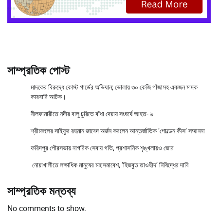
সাম্প্রতিক পোস্ট
মাদকের বিরুদ্ধে কোস্ট গার্ডের অভিযান; ভোলায় ৩০ কেজি গাঁজাসহ একজন মাদক
কারবারি আটক।
নীলফামারীতে নদীর বালু চুরিতে বাঁধা দেয়ায় সংঘর্ষে আহত- ৬
শ্রীমঙ্গলের সাইফুর রহমান জাবেদ অর্জন করলেন আন্তর্জাতিক ‘গোল্ডেন কীস’ সম্মাননা
ফরিদপুর পৌরসভায় নাগরিক সেবায় গতি, প্রশাসনিক শৃঙ্খলায়ও জোর
নোয়াখালীতে লক্ষাধিক মানুষের মহাসমাবেশ, ‘হিজবুত তাওহীদ’ নিষিদ্ধের দাবি
সাম্প্রতিক মন্তব্য
No comments to show.