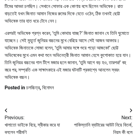
টিমের আড্ডা চলছিল। সেখানে সোফার এক কোণায় বসে ছিলেন অভিষেক। রাত
বাড়তেই যখন জিনাত আমান নিজের রুমের দিকে যেতে ওঠেন, ঠিক তখনই ছোট্ট
অভিষেক তার হাত ধরে টেনে নেন।
এরপরই অভিষেক প্রশ্ন করেন, ‘তুমি কোথায় যাচ্ছ?’ জিনাত জানান যে তিনি ঘুমোতে
যাচ্ছেন। সেই মুহূর্তে জুনিয়র বচ্চনের মুখে বেরিয়ে আসে সেই আজব আবদার।
অভিষেক জিনাতকে সোজা বলেন, ‘তুমি আমার সঙ্গে শুয়ে পড়ো আজকে!’ ছোট্ট
অভিষেকের মুখে এমন কথা শুনে অভিনেত্রী জিনাত আমান হেসে কুপোকাত হয়ে যান।
তিনি জুনিয়র বচ্চনের গাল টিপে মজার ছলে জানান, ‘তুমি আগে বড় হও, তারপর!’ বহু
বছর পর, সম্প্রতি এক সাক্ষাৎকারে এই মজার ঘটনাটি প্রকাশ্যে আনলেন স্বয়ং
অভিষেক বচ্চন।
Posted in
চলচ্চিত্র
,
বিনোদন
Post
Previous:
Next:
navigation
খালাতো ভাইকে বিয়ে, স্বীকার করে যা
পাকিস্তানি ব্যাটারের আউট নিয়ে বিতর্ক,
বললেন পরীমণি
নিয়ম কী বলে