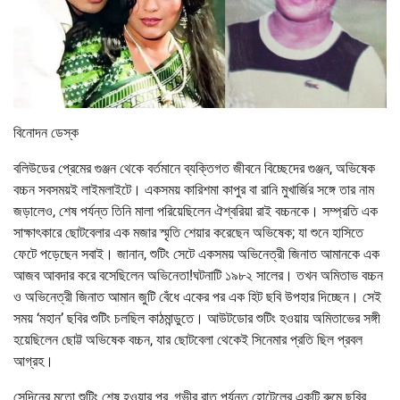
বিনোদন ডেস্ক
বলিউডের প্রেমের গুঞ্জন থেকে বর্তমানে ব্যক্তিগত জীবনে বিচ্ছেদের গুঞ্জন, অভিষেক
বচ্চন সবসময়ই লাইমলাইটে। একসময় কারিশমা কাপুর বা রানি মুখার্জির সঙ্গে তার নাম
জড়ালেও, শেষ পর্যন্ত তিনি মালা পরিয়েছিলেন ঐশ্বরিয়া রাই বচ্চনকে। সম্প্রতি এক
সাক্ষাৎকারে ছোটবেলার এক মজার স্মৃতি শেয়ার করেছেন অভিষেক; যা শুনে হাসিতে
ফেটে পড়েছেন সবাই। জানান, শুটিং সেটে একসময় অভিনেত্রী জিনাত আমানকে এক
আজব আবদার করে বসেছিলেন অভিনেতা!ঘটনাটি ১৯৮২ সালের। তখন অমিতাভ বচ্চন
ও অভিনেত্রী জিনাত আমান জুটি বেঁধে একের পর এক হিট ছবি উপহার দিচ্ছেন। সেই
সময় ‘মহান’ ছবির শুটিং চলছিল কাঠমান্ডুতে। আউটডোর শুটিং হওয়ায় অমিতাভের সঙ্গী
হয়েছিলেন ছোট্ট অভিষেক বচ্চন, যার ছোটবেলা থেকেই সিনেমার প্রতি ছিল প্রবল
আগ্রহ।
সেদিনের মতো শুটিং শেষ হওয়ার পর, গভীর রাত পর্যন্ত হোটেলের একটি রুমে ছবির