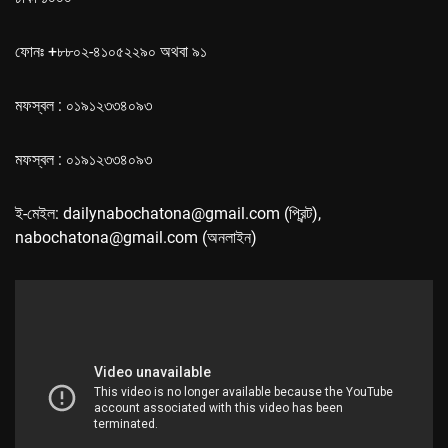
ফোনঃ +৮৮০২-৪১০৫২২৯০ অথবা ৯১
মফস্বল : ০১৯১২৩৩৪০৯৩
মফস্বল : ০১৯১২৩৩৪০৯৩
ই-মেইল: dailynabochatona@gmail.com (প্রিন্ট),
nabochatona@gmail.com (অনলাইন)