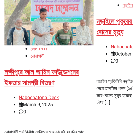
নড়াইল
নড়াইলে পুকুরের
বোনের মৃত্যু
Nabochat
জেলার খবর
October 
নোয়াখালী
0
লক্ষীপুরে আল আমিন ফাউন্ডেশনের
নড়াইল প্রতিনিধি নড়াইল
ইফতার সামগ্রী বিতরণ
নেমে তাসলিমা খানম (১৫
ভাই-বোনের মৃত্যু হয়েছ
Nabochatona Desk
৫টার […]
March 9, 2025
0
নোয়াখালী প্রতিনিধিঃ লক্ষীপুরে স্বেচ্ছাসেবী সংগঠন আল