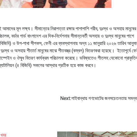
আমাদের মূল লক্ষ্য। সীমান্তের নিরাপত্তা রক্ষার পাশাপাশি গরীব, দুঃস্থ ও অসহায় মানুষের
লক, বর্ডার গার্ড বাংলাদেশ এর দিক-নির্দেশনায় সীমান্তবর্তী অসহায় ও দুঃস্থ মানুষের পাশে
 (৪ বিজিবি) ও উপ-শাখা সীপকস, ফেনী এর ব্যবস্থাপনায় অদ্য ১১ জানুয়ারি ২০২৬ তারিখ আনুম
দুঃস্থ ও অসহায় শীতার্ত মানুষের মাঝে শীতবস্ত্র (কম্বল) বিতরণকরা হয়েছে। ইতোপূর্বে ফে
েল ক্যাম্পেইন ও ঔষুধ বিতরণ কার্যক্রম পরিচালনা করেছে। ভবিষ্যতেও শীতসহ যেকোনো প্রাকৃতি
 ব্যাটালিয়ন (৪ বিজিবি) সকলের আস্থার প্রতীক হয়ে কাজ করবে।
Next:
গাইবান্ধায় গণভোটের জনসচেতনতায় সমন্ব
 খবর