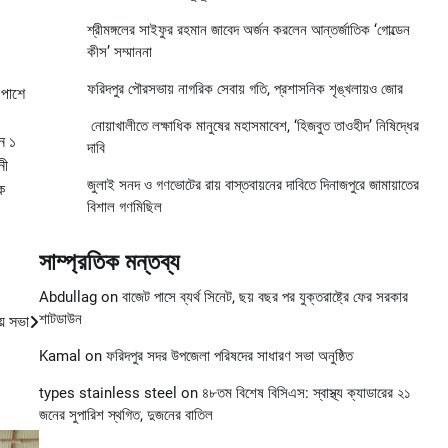
শ্রীমঙ্গলের সাইফুর রহমান জাবেদ অর্জন করলেন আন্তর্জাতিক ‘গোল্ডেন
কীস’ সম্মাননা
ফরিদপুর পৌরসভায় নাগরিক সেবায় গতি, প্রশাসনিক শৃঙ্খলায়ও জোর
 পাশে
নোয়াখালীতে লক্ষাধিক মানুষের মহাসমাবেশ, ‘হিজবুত তাওহীদ’ নিষিদ্ধের
ান ১
দাবি
নী
জুলাই সনদ ও গণভোটের রায় বাস্তবায়নের দাবিতে দিনাজপুরে জামায়াতের
ক
বিশাল গণমিছিল
সাম্প্রতিক মন্তব্য
Abdullag
on
বাজেট পাসে ব্যর্থ সিনেট, ছয় বছর পর যুক্তরাষ্ট্রে ফের সরকার
শাটডাউন
য় সভা
Kamal
on
ফরিদপুর সদর উপজেলা পরিষদের সাধারণ সভা অনুষ্ঠিত
types stainless steel
on
৪৮তম বিশেষ বিসিএস: স্বাস্থ্য ক্যাডারের ২১
জনের সুপারিশ স্থগিত, দুজনের বাতিল