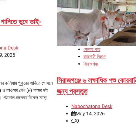
 পানিতে ডুবে ভাই-
ona Desk
জেলার খবর
9, 2025
রাজশাহী বিভাগ
সিরাজগঞ্জ
সিরাজগঞ্জে ৬ লক্ষাধিক পশু কোরবা
ের কালিয়ায় পুকুরের পানিতে গোসলে
জন্য প্রস্তুত
) ও কাওসার শেখ (৮) নামের দুই
ে। গতকাল মঙ্গলবার বিকেল সাড়ে
Nabochatona Desk
May 14, 2026
0