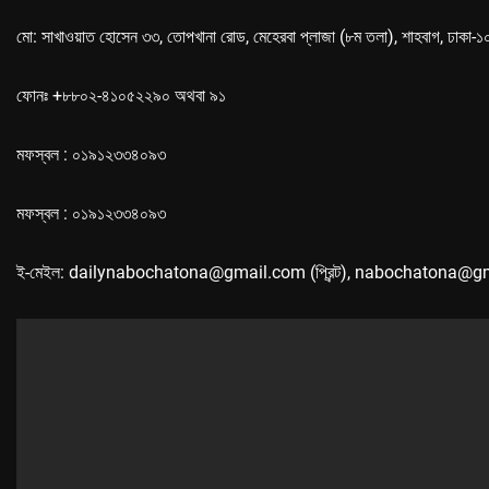
মো: সাখাওয়াত হোসেন ৩৩, তোপখানা রোড, মেহেরবা প্লাজা (৮ম তলা), শাহবাগ, ঢাকা-
ফোনঃ +৮৮০২-৪১০৫২২৯০ অথবা ৯১
মফস্বল : ০১৯১২৩৩৪০৯৩
মফস্বল : ০১৯১২৩৩৪০৯৩
ই-মেইল: dailynabochatona@gmail.com (প্রিন্ট), nabochatona@g