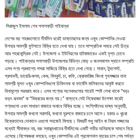
সিরাজুল ইসলাম শেখ পলাশবাড়ী গাইবান্ধা
দেশের বড় শহরগুলোতে দীর্ঘদিন ধরেই ডাক্তারদের জন্য ওষুধ কোম্পানির দেওয়া
উপহার সামগ্রী ফুটপাতে বিক্রি হতে দেখা যায়। তবে সাম্প্রতিক সময়ে সেই চিত্র
আর শহরকেন্দ্রিক নেই। উপজেলা ও ইউনিয়নের হাটবাজারেও একই দৃশ্য চোখে
পড়ছে। গাইবান্ধার পলাশবাড়ী উপজেলার বিভিন্ন মোড় ও জনসমাগম স্থানে সম্প্রতি
এসব পণ্য প্রকাশ্যে পসরা সাজিয়ে বিক্রি হতে দেখা গেছে। সাবান, টুথপেস্ট,
প্রসাধনী, ডায়েরি-কলম, কেক, বিস্কুট, চা, কফি, ক্রোকারিজ কিংবা গৃহসজ্জার নানা
সামগ্রী মূলত ওষুধ কোম্পানিগুলো চিকিৎসক বা ফার্মেসি মালিকদের আকৃষ্ট করতে
বিনামূল্যে সরবরাহ করে। এসব পণ্যের অনেকগুলোর গায়েই স্পষ্ট লেখা থাকে “ঘড়ঃ
ভড়ৎ ঝধষব” বা “বিক্রয়ের জন্য নয়।” বাস্তবে সেই নিষেধাজ্ঞা উপেক্ষা করেই
পণ্যগুলো এখন সাধারণ বাজারে অবাধে বিক্রি হচ্ছে। সংশ্লিষ্টদের ভাষ্য অনুযায়ী,
উপহার সামগ্রী কখনো সরাসরি, কখনো ঘুরপথে বাজারে চলে আসে। হকার ও খুচরা
বিক্রেতাদের দোকানে এগুলো সহজেই মিলছে। বিষয়টি শুধু আইন বা নিয়ম লঙ্ঘনের
মধ্যেই সীমাবদ্ধ নয়, বরং স্বাস্থ্যখাতের দীর্ঘদিনের একটি গভীর অনিয়মকে সামনে নিয়ে
এসেছে।বিশেষজ্ঞরা বলছেন, ওষুধ কোম্পানির এই প্রমোশনাল ব্যয়ের চাপ শেষ পর্যন্ত