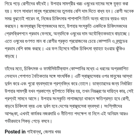
গিয়ে পড়ে রোগীদের কাঁধেই। উপহার সামগ্রীর খরচ ওষুধের দামের সঙ্গে যুক্ত করা
হয়। ফলে সাধারণ মানুষ প্রয়োজনের তুলনায় বেশি দাম দিতে বাধ্য হন। রোগী অনেক
সময় বুঝতেই পারেন না, নিজের চিকিৎসার পাশাপাশি তিনি অন্য খাতের ব্যয়ও বহন
করছেন। জনস্বাস্থ্য বিশ্লেষকদের মতে, উপহার সংস্কৃতি একদিকে চিকিৎসকদের
প্রেসক্রিপশনে প্রভাব ফেলছে, অন্যদিকে ওষুধের দাম অযৌক্তিকভাবে বাড়াচ্ছে।
এতে ওষুধের গুণগত মান বা রোগীর প্রকৃত প্রয়োজনের চেয়ে কোম্পানি ও ব্র্যান্ডের
প্রভাব বেশি কাজ করছে। এর ফল হিসেবে সঠিক চিকিৎসা ব্যাহত হওয়ার ঝুঁকিও
বাড়ছে।
তাঁদের মতে, চিকিৎসক ও ফার্মাসিউটিক্যাল কোম্পানির মধ্যে এ ধরনের অপ্রকাশিত
লেনদেন পেশাগত নৈতিকতার সঙ্গে সাংঘর্ষিক। এটি স্বাস্থ্যসেবার ওপর মানুষের আস্থা
দুর্বল করে এবং পুরো ব্যবস্থাকে প্রশ্নবিদ্ধ করে তোলে। ডাক্তারদের জন্য নির্ধারিত
উপহার সামগ্রী যখন প্রকাশ্যে ফুটপাতে বিক্রি হয়, তখন নিয়ন্ত্রণের দায়িত্ব কার, সেই
প্রশ্নই সামনে আসে। উপহার সংস্কৃতি লাগামছাড়া থাকলে ক্ষতিগ্রস্ত হবে রোগী,
বাড়বে চিকিৎসা ব্যয় এবং দুর্বল হবে দেশের স্বাস্থ্যসেবা ব্যবস্থা। সংশ্লিষ্টদের
আশঙ্কা, এখনই কার্যকর নজরদারি ও নীতিগত পদক্ষেপ না নিলে এই অনিয়ম আরও
গভীরভাবে শিকড় গেড়ে বসবে।
Posted in
গাইবান্ধা
,
জেলার খবর