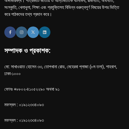
অঙ্গীকারবদ্ধ। পত্রিকাটি জাতীয় ও আন্তর্জাতিক ঘটনাবলী, রাজনীতি, অর্থনীতি,
সংস্কৃতি, খেলাধুলা, শিক্ষা এবং প্রযুক্তিসহ বিভিন্ন গুরুত্বপূর্ণ বিষয়ের উপর ভিত্তি
করে পাঠকদের তথ্য প্রদান করে।
সম্পাদক ও প্রকাশক:
মো: সাখাওয়াত হোসেন ৩৩, তোপখানা রোড, মেহেরবা প্লাজা (৮ম তলা), শাহবাগ,
ঢাকা-১০০০
ফোনঃ +৮৮০২-৪১০৫২২৯০ অথবা ৯১
মফস্বল : ০১৯১২৩৩৪০৯৩
মফস্বল : ০১৯১২৩৩৪০৯৩