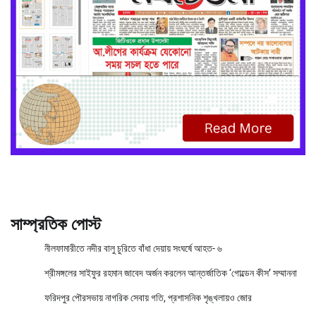
সাম্প্রতিক পোস্ট
নীলফামারীতে নদীর বালু চুরিতে বাঁধা দেয়ায় সংঘর্ষে আহত- ৬
শ্রীমঙ্গলের সাইফুর রহমান জাবেদ অর্জন করলেন আন্তর্জাতিক ‘গোল্ডেন কীস’ সম্মাননা
ফরিদপুর পৌরসভায় নাগরিক সেবায় গতি, প্রশাসনিক শৃঙ্খলায়ও জোর