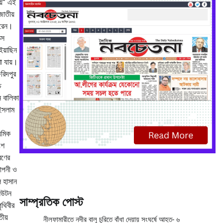
ময়” এই
জাতীয়
করেন।
্স
ইয়াছিন
া যায়।
রিদপুর
চ
ন বালিকা
 ইসলাম
যমিক
ংশ
রণের
মাপনী ও
ল হাসান
নিউটন
সাম্প্রতিক পোস্ট
ৃথিবীর
তীয়
নীলফামারীতে নদীর বালু চুরিতে বাঁধা দেয়ায় সংঘর্ষে আহত- ৬