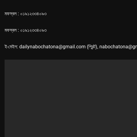
মফস্বল : ০১৯১২৩৩৪০৯৩
মফস্বল : ০১৯১২৩৩৪০৯৩
ই-মেইল: dailynabochatona@gmail.com (প্রিন্ট), nabochatona@g