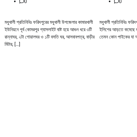
0
0
মধুখালী প্রতিনিধিঃ ফরিদপুরের মধুখালী উপজেলার কামারখালী
মধুখালী প্রতিনিধিঃ ফরি
ইউনিয়নে পূর্ব কোমরপুর গ্যাসলাইট বাষ্ট হয়ে আগুন ধরে ৩টি
ইলিশের আড়তে কমেছে জ
রান্নাঘর, ২টা গোয়ালঘর ও ১টি বসতি ঘর, আসবাবপত্র, বাড়ীর
তেমন কোন পাইকের যা 
মিটার, […]