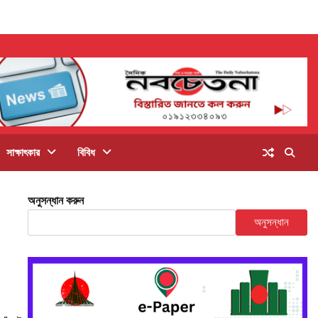
সাক্ষাৎকার
বিবিধ
অনুসন্ধান করুন
অনুসন্ধান