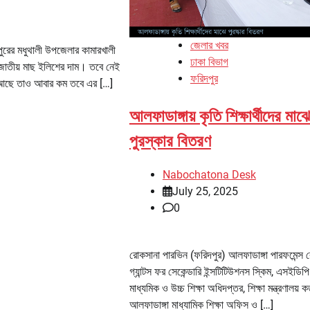
জেলার খবর
দপুরের মধুথালী উপজেলার কামারখালী
ঢাকা বিভাগ
াতীয় মাছ ইলিশের দাম। তবে নেই
ফরিদপুর
আছে তাও আবার কম তবে এর […]
আলফাডাঙ্গায় কৃতি শিক্ষার্থীদের মাঝ
পুরস্কার বিতরণ
Nabochatona Desk
July 25, 2025
0
রোকসানা পারভিন (ফরিদপুর) আলফাডাঙ্গা পারফমেন্স
গ্যান্টস ফর সেকেন্ডারি ইন্সটিটিউশনস স্কিম, এসইডিপি
মাধ্যমিক ও উচ্চ শিক্ষা অধিদপ্তর, শিক্ষা মন্ত্রণালয় কর
আলফাডাঙ্গা মাধ্যামিক শিক্ষা অফিস ও […]