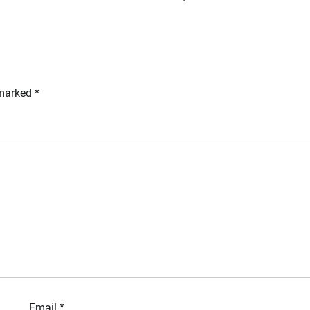
 marked
*
Email
*