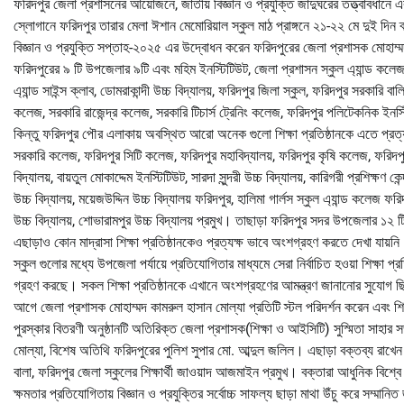
ফরিদপুর জেলা প্রশাসনের আয়োজনে, জাতীয় বিজ্ঞান ও প্রযুক্তি জাদুঘরের তত্ত্বাবধানে এবং 
স্লোগানে ফরিদপুর তারার মেলা ঈশান মেমোরিয়াল স্কুল মাঠ প্রাঙ্গনে ২১-২২ মে দুই দিন
বিজ্ঞান ও প্রযুক্তি সপ্তাহ-২০২৫ এর উদ্বোধন করেন ফরিদপুরের জেলা প্রশাসক মোহাম্ম
ফরিদপুরের ৯ টি উপজেলার ৯টি এবং মহিম ইনস্টিটিউট, জেলা প্রশাসন স্কুল এ্যান্ড কলেজ, ত
এ্যান্ড সাইন্স ক্লাব, ডোমরাকান্দী উচ্চ বিদ্যালয়, ফরিদপুর জিলা স্কুল, ফরিদপুর সরকারি 
কলেজ, সরকারি রাজেন্দ্র কলেজ, সরকারি টিচার্স ট্রেনিং কলেজ, ফরিদপুর পলিটেকনিক ইনস্ট
কিন্তু ফরিদপুর পৌর এলাকায় অবস্থিত আরো অনেক গুলো শিক্ষা প্রতিষ্ঠানকে এতে প্রত্য
সরকারি কলেজ, ফরিদপুর সিটি কলেজ, ফরিদপুর মহাবিদ্যালয়, ফরিদপুর কৃষি কলেজ, ফরিদপুর
বিদ্যালয়, বায়তুল মোকাদ্দেম ইনস্টিটিউট, সারদা সুন্দরী উচ্চ বিদ্যালয়, কারিগরী প্রশিক্ষণ 
উচ্চ বিদ্যালয়, ময়েজউদ্দিন উচ্চ বিদ্যালয় ফরিদপুর, হালিমা গার্লস স্কুল এ্যান্ড কলেজ ফ
উচ্চ বিদ্যালয়, শোভারামপুর উচ্চ বিদ্যালয় প্রমুখ। তাছাড়া ফরিদপুর সদর উপজেলার ১২ 
এছাড়াও কোন মাদ্রাসা শিক্ষা প্রতিষ্ঠানকেও প্রত্যক্ষ ভাবে অংশগ্রহণ করতে দেখা যায়
স্কুল গুলোর মধ্যে উপজেলা পর্যায়ে প্রতিযোগিতার মাধ্যমে সেরা নির্বাচিত হওয়া শিক্ষা 
গ্রহণ করছে। সকল শিক্ষা প্রতিষ্ঠানকে এখানে অংশগ্রহণের আমন্ত্রণ জানানোর সুযোগ
আগে জেলা প্রশাসক মোহাম্মদ কামরুল হাসান মোল্যা প্রতিটি স্টল পরিদর্শন করেন এবং শিক্ষ
পুরস্কার বিতরণী অনুষ্ঠানটি অতিরিক্ত জেলা প্রশাসক(শিক্ষা ও আইসিটি) সুস্মিতা সাহা
মোল্যা, বিশেষ অতিথি ফরিদপুরের পুলিশ সুপার মো. আব্দুল জলিল। এছাড়া বক্তব্য রাখেন 
বালা, ফরিদপুর জেলা স্কুলের শিক্ষার্থী জাওয়াদ আজমাইন প্রমুখ। বক্তারা আধুনিক বিশ্বে বি
ক্ষমতার প্রতিযোগিতায় বিজ্ঞান ও প্রযুক্তির সর্বোচ্চ সাফল্য ছাড়া মাথা উঁচু করে সম্মান