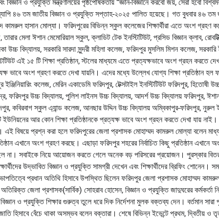
বিজ্ঞান ও প্রযুক্তি মন্ত্রণালয়ের পৃষ্ঠপোষকতায় “জ্ঞান-বিজ্ঞানে করবো জয়, সেরা হবো বিশ্ব
 ব্যাপি ৪৬ তম জাতীয় বিজ্ঞান ও প্রযুক্তি সপ্তাহ-২০২৫ পালিত হয়েছে। গত বুধবার ৪৬ তম 
দ কামরুল হাসান মোল্যা। ফরিদপুরের বিভিন্ন স্কুল কলেজের শিক্ষার্থীরা এতে অংশ গ্রহণ 
ারার মেলা ঈশান মেমোরিয়াল স্কুল, ক্লাডিট টেক ইনস্টিটিউট, প্রসিড বিজ্ঞান ক্লাব, রোবটিক
বালিকা উচ্চ বিদ্যালয়, সরকারি সারদা সুন্দরী মহিলা কলেজ, ফরিদপুর মুসলিম মিশন কলেজ, সরকারি 
িটিউট এই ১৫ টি শিক্ষা প্রতিষ্ঠান, স্টলের মাধ্যমে এতে প্রত্যক্ষভাবে অংশ গ্রহন করতে দেখ
ক্ষ ভাবে অংশ গ্রহণ করতে দেখা যায়নি। এদের মধ্যে উল্লেখ যোগ্য শিক্ষা প্রতিষ্ঠান হল ফ
 ইঞ্জিনিয়ারিং কলেজ, মেরিন একাডেমি ফরিদপুর, টেক্সটাইল ইনস্টিটিউট ফরিদপুর, হিতোষী উচ্
কেন্দ্র, ফরিদপুর উচ্চ বিদ্যালয়, পুলিশ লাইনস উচ্চ বিদ্যালয়, আদর্শ উচ্চ বিদ্যালয় ফরিদপুর, ঈশা
রিদপুর, কবিরবাগ স্কুল এ্যান্ড কলেজ, আনছার উদ্দিন উচ্চ বিদ্যালয় অম্বিকাপুর-ফরিদপুর, নুরুল
টি ইউনিয়নের আর কোন শিক্ষা প্রতিষ্ঠানকে প্রত্যক্ষ ভাবে অংশ গ্রহন করতে দেখা যায় নাই।
নি। এই বিষয়ে প্রশ্ন করা হলে ফরিদপুরের জেলা প্রশাসক মোহাম্মদ কামরুল মোল্যা বলেন মাধ্
প্রতিষ্ঠান এখানে অংশ গ্রহণ করছে। এছাড়া ফরিদপুর শহরের নির্বাচিত কিছু প্রতিষ্ঠান এখানে অ
 ছিল না। সবাইকে নিয়ে আয়োজন করতে গেলে অনেক বড় পরিসরের প্রয়োজন। পুরস্কার বিত
ার্থীদের উদ্ভাবিত বিজ্ঞান ও প্রযুক্তি সামগ্রী দেখেন এবং শিক্ষার্থীদের ব্রিফিং শোনেন। স
র সভাপতিত্বে প্রধান অতিথি হিসাবে উপস্থিত ছিলেন ফরিদপুর জেলা প্রশাসক মোহাম্মদ কামরু
অতিরিক্ত জেলা প্রশাসক(সার্বিক) সোহরাব হোসেন, বিজ্ঞান ও প্রযুক্তি জাদুঘরের কর্মকর্তা 
জ্ঞান ও প্রযুক্তি শিক্ষার গুরুত্ব তুলে ধরে দিক নির্দেশনা মুলক বক্তব্য দেন। বর্তমান সারা প
িত জাতি হিসাবে বেঁচে থাকা অসম্ভব বলেন বক্তারা। শেষে বিভিন্ন ইভেন্টে প্রথম, দ্বিতীয় ও তৃ