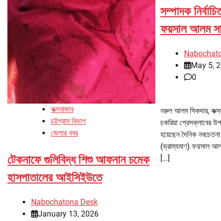
সম্পাদক নির্বাচ
ফয়সাল আলম স
Nabochat
May 5, 
0
কক্সবাজার
নরুল আলম সিকদার, কক্সব
চট্টগ্রাম বিভাগ
চকরিয়া প্রেসক্লাবের উপ
জেলার খবর
হয়েছেন দৈনিক নবচেতনা 
(ভ্রাম্যমাণ) ফয়সাল আল
টেকনাফে গুলিবিদ্ধ শিশু আফনান চমেক
[…]
হাসপাতালের আইসিইউতে
Nabochatona Desk
January 13, 2026