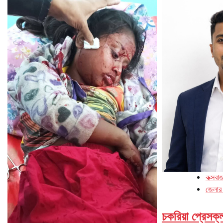
কক্সবা
জেলার
চকরিয়া প্রেসক