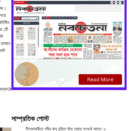
র
রশিদ।
েয়ে
াহিনীর
়ে ১টি
লি
, ডাকাত
নিকট
নবন্ধন
সাম্প্রতিক পোস্ট
নীলফামারীতে নদীর বালু চুরিতে বাঁধা দেয়ায় সংঘর্ষে আহত- ৬