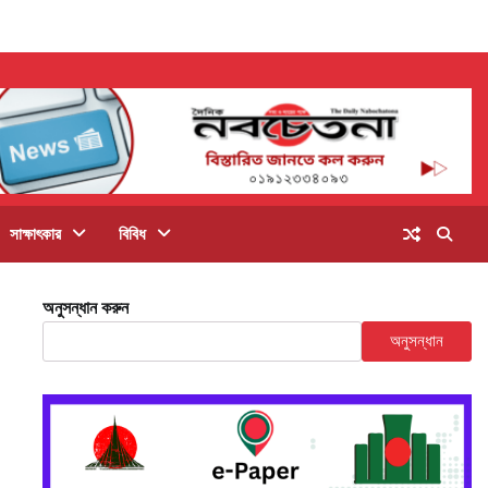
সাক্ষাৎকার
বিবিধ
অনুসন্ধান করুন
অনুসন্ধান