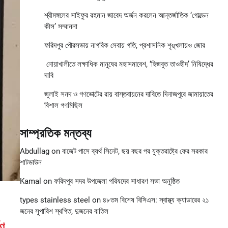
শ্রীমঙ্গলের সাইফুর রহমান জাবেদ অর্জন করলেন আন্তর্জাতিক ‘গোল্ডেন
কীস’ সম্মাননা
ফরিদপুর পৌরসভায় নাগরিক সেবায় গতি, প্রশাসনিক শৃঙ্খলায়ও জোর
নোয়াখালীতে লক্ষাধিক মানুষের মহাসমাবেশ, ‘হিজবুত তাওহীদ’ নিষিদ্ধের
দাবি
জুলাই সনদ ও গণভোটের রায় বাস্তবায়নের দাবিতে দিনাজপুরে জামায়াতের
বিশাল গণমিছিল
সাম্প্রতিক মন্তব্য
Abdullag
on
বাজেট পাসে ব্যর্থ সিনেট, ছয় বছর পর যুক্তরাষ্ট্রে ফের সরকার
শাটডাউন
Kamal
on
ফরিদপুর সদর উপজেলা পরিষদের সাধারণ সভা অনুষ্ঠিত
types stainless steel
on
৪৮তম বিশেষ বিসিএস: স্বাস্থ্য ক্যাডারের ২১
জনের সুপারিশ স্থগিত, দুজনের বাতিল
ষণ