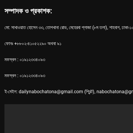
সম্পাদক ও প্রকাশক:
মো: সাখাওয়াত হোসেন ৩৩, তোপখানা রোড, মেহেরবা প্লাজা (৮ম তলা), শাহবাগ, ঢাকা-
ফোনঃ +৮৮০২-৪১০৫২২৯০ অথবা ৯১
মফস্বল : ০১৯১২৩৩৪০৯৩
মফস্বল : ০১৯১২৩৩৪০৯৩
ই-মেইল: dailynabochatona@gmail.com (প্রিন্ট), nabochatona@g