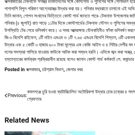
কক্সবাজারের টেকনাফে সশস্ত্র ডাকাতদলের সঙ্গে কোস্টগার্ড ও পুলিশের সঙ্গে গোলাগুলি
পাশাপাশি বিপুল পরিমাণ আগ্নেয়াস্ত্র উদ্ধার করা হয়। শনিবার মধ্যরাতে চালানো এই অভিযান
তিনি জানান, গোপন সংবাদের ভিত্তিতে কোস্ট গার্ড জানতে পারে- টেকনাফ উপজেলার জাদি
শনিবার (৫ জুলাই) রাত সাড়ে ১১টার দিকে কোস্টগার্ডের টেকনাফ স্টেশন ও পুলিশের সমন
উপস্থিতি টের পেয়ে গুলিবর্ষণ করে। এ সময় আত্মরক্ষায় যৌথবাহিনীও ফাঁকা গুলিবর্ষণ কর
জি-৩ বিদেশি রাইফেল, ১টি নাইন এমএম ও ১টি ৭.৬৫ এমএম বিদেশি পিস্তল, ৩টি একনলা দেশ
উদ্ধার এবং ৫ কোটি ৩ হাজার ৬০০ টাকা মূল্যের এক কেজি আইস ও ৪ লিটার দেশীয় মদ জ
দলের সদস্যরা পালিয়ে যাওয়ায় কাউকে আটক করা সম্ভব হয়নি। এদিকে জব্দ করা অস্ত্র, 
হস্তান্তরের কার্যক্রম প্রক্রিয়াধীন রয়েছে বলেও জানান কোস্ট গার্ড কর্মকর্তা লে. কমান্ডা
Posted in
কক্সবাজার
,
চট্টগ্রাম বিভাগ
,
জেলার খবর
কমলগঞ্জে চুরি হওয়া ব্যাটারিচালিত অটোরিকশা উদ্ধার চোর চক্রের ৪ সদস
Post
Previous:
গ্রেফতার
navigation
Related News