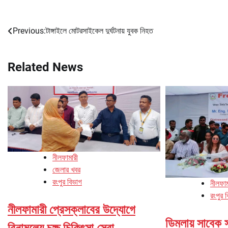
Previous:
টাঙ্গাইলে মোটরসাইকেল দুর্ঘটনায় যুবক নিহত
Post
navigation
Related News
নীলফামারী
জেলার খবর
রংপুর বিভাগ
নীলফাম
রংপুর 
নীলফামারী প্রেসক্লাবের উদ্যোগে
ডিমলায় সাবেক 
বিনামূল্যে চক্ষু চিকিৎসা সেবা