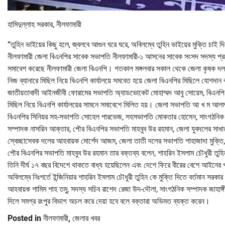
হামিদুল্লাহ সরকার, নীলফামারী
“তুহিন ভাইয়ের কিছু হলে, জ্বলবে আগুন ঘরে ঘরে, অবিলম্বে তুহিন ভাইয়ের মুক্তি চাই দি
নীলফামারী জেলা বিএনপির সাবেক সভাপতি নীলফামারী-১ আসনের সাবেক সংসদ সদস্য প্রকৌ
সমাবেশ করেছে নীলফামারী জেলা বিএনপি। গতকাল মঙ্গলবার সকাল থেকে জেলা কৃষক দল,
নিজ ব্যানারে মিছিল নিয়ে বিএনপি কার্যালয়ে সমবেত হয়ে জেলা বিএনপির মিছিলে যোগদান 
জাতীয়তাবাদী আইনজীবী ফোরামের সভাপতি অ্যাডভোকেট মোহাম্মদ আবু সোয়েম, বিএনপি 
মিছিল নিয়ে বিএনপি কার্যালয়ের সামনে সমাবেশে মিলিত হয়। জেলা সভাপতি আ খ ম আলম
বিএনপির সিনিয়র সহ-সভাপতি সোহেল পারভেজ, সহসভাপতি মোকতার হোসেন, সাংগঠনিক 
সম্পাদক নাসরিন আক্তার, পৌর বিএনপির সভাপতি মাহবুব উর রহমান, জেলা যুবদলের সাধার
স্বেচ্ছাসেবক দলের আহবায়ক মোর্শেদ আজম, জেলা তাতী দলের সভাপতি শাহাজাদা মুক্তি
পৌর বিএনপির সভাপতি মাহবুব উর রহমান তার বক্তব্য বলেন, শাহরিন ইসলাম চৌধুরী তুহি
তিনি দীর্ঘ ১৭ বছর বিদেশে থাকতে বাধ্য হয়েছিলেন এবং দেশে ফিরে বীরের বেশে আইনের
অবিলম্বে নিঃশর্তে ইন্জিনিয়ার শাহরিন ইসলাম চৌধুরী তুহিন কে মুক্তি দিতে বর্তমান
আহবায়ক শামিম শাহ তমু, সদস্য সচিব রাশেদ রেজা উদ-দৌলা, সাংগঠনিক সম্পাদক জাহাঙ্গীর 
দিলে সমগ্র রংপুর বিভাগ অচল করে দেয়া হবে বলে বক্তারা অভিমত ব্যক্ত করেন।
Posted in
নীলফামারী
,
জেলার খবর