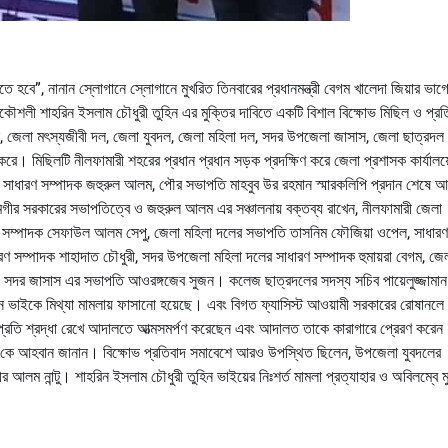
তে হবে”, নানান স্লোগানে স্লোগানে মুখরিত তিনবারের প্রধানমন্ত্রী বেগম খালেদা জিয়ার ভাগ
শলী শাহরিন ইসলাম চৌধুরী তুহিন এর মুক্তির দাবিতে একটি বিশাল বিক্ষোভ মিছিল ও প্রত
 জেলা মৎস্যজীবী দল, জেলা যুবদল, জেলা মহিলা দল, সদর উপজেলা জাসাস, জেলা ছাত্রদল
করে। মিছিলটি নীলফামারী শহরের প্রধান প্রধান সড়ক প্রদক্ষিণ করে জেলা প্রশাসক কার্যালয়
সাধারণ সম্পাদক জহুরুল আলম, পৌর সভাপতি মাহবুব উর রহমান স্মারকলিপি প্রদান শেষে 
গীর সরকারের সভাপতিত্বে ও জহুরুল আলম এর সঞ্চালনায় বক্তব্য রাখেন, নীলফামারী জেলা
সম্পাদক সেফাউল আলম সেপু, জেলা মহিলা দলের সভাপতি তাসনিম ফৌজিয়া ওপেল, সাধারণ
ণ সম্পাদক শাহাদাত চৌধুরী, সদর উপজেলা মহিলা দলের সাধারণ সম্পাদক হুমায়রা বেগম, জে
, সদর জাসাস এর সভাপতি আওরঙ্গজেব সুজন। কলেজ ছাত্রদলের সদস্য সচিব পায়েলুজ্জামান 
ন ভাইকে মিথ্যা মামলায় ফাসানো হয়েছে। এবং বিগত ফ্যাসিস্ট আওয়ামী সরকারের রোষানলে 
 প্রতি শ্রদ্ধা রেখে আদালতে আত্মসমর্পণ করেছেন এবং আদালত তাকে কারাগারে প্রেরণ করে
 সরকার কে আহবান জানান। বিক্ষোভ প্রতিবাদ সমাবেশে আরও উপস্থিত ছিলেন, উপজেলা যুবদলের
আলম নান্টু। শাহরিন ইসলাম চৌধুরী তুহিন ভাইয়ের নিঃশর্ত মামলা প্রত্যাহার ও অবিলম্বে মু