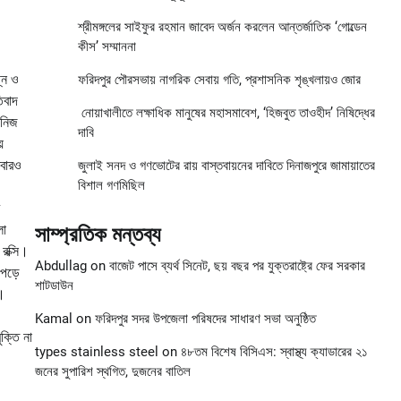
শ্রীমঙ্গলের সাইফুর রহমান জাবেদ অর্জন করলেন আন্তর্জাতিক ‘গোল্ডেন
কীস’ সম্মাননা
্নে ও
ফরিদপুর পৌরসভায় নাগরিক সেবায় গতি, প্রশাসনিক শৃঙ্খলায়ও জোর
িবাদ
নোয়াখালীতে লক্ষাধিক মানুষের মহাসমাবেশ, ‘হিজবুত তাওহীদ’ নিষিদ্ধের
 নিজ
দাবি
ে
আবারও
জুলাই সনদ ও গণভোটের রায় বাস্তবায়নের দাবিতে দিনাজপুরে জামায়াতের
বিশাল গণমিছিল
লা
সাম্প্রতিক মন্তব্য
রক্সি।
Abdullag
on
বাজেট পাসে ব্যর্থ সিনেট, ছয় বছর পর যুক্তরাষ্ট্রে ফের সরকার
পড়ে
শাটডাউন
ন।
Kamal
on
ফরিদপুর সদর উপজেলা পরিষদের সাধারণ সভা অনুষ্ঠিত
ক্তি না
types stainless steel
on
৪৮তম বিশেষ বিসিএস: স্বাস্থ্য ক্যাডারের ২১
জনের সুপারিশ স্থগিত, দুজনের বাতিল