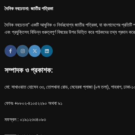
দৈনিক নবচেতনা: জাতীয় পত্রিকা
দৈনিক নবচেতনা" একটি আধুনিক ও নির্ভরযোগ্য জাতীয় পত্রিকা, যা বাংলাদেশের প্রতিটি প
এবং প্রযুক্তিসহ বিভিন্ন গুরুত্বপূর্ণ বিষয়ের উপর ভিত্তি করে পাঠকদের তথ্য প্রদান কর
সম্পাদক ও প্রকাশক:
মো: সাখাওয়াত হোসেন ৩৩, তোপখানা রোড, মেহেরবা প্লাজা (৮ম তলা), শাহবাগ, ঢাকা-
ফোনঃ +৮৮০২-৪১০৫২২৯০ অথবা ৯১
মফস্বল : ০১৯১২৩৩৪০৯৩