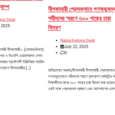
্যাম্প
নীলফামারী প্রেসক্লাবে গণঅভ্যুত্
শহীদদের স্মরণে ৩০০ গাছের চারা
ona Desk
, 2025
বিতরণ
Nabochatona Desk
July 22, 2025
ফামারী নীলফামারী-১ (ডোমার-ডিমলা)
0
্য ও বিএনপি চেয়ারপারসন বেগম
হাজ্ব প্রকৌশলী ইঞ্জিনিয়ার শাহরিন
উদ্যোগে নীলফামারীর […]
হামিদুল্লাহ সরকার,নীলফামারী নীলফামারী প্রেসক্লাবে
গণঅভ্যুত্থানে শহীদদের স্মরণে বৃক্ষরোপণ কর্মসূচির 
শিক্ষার্থীদের মাঝে ৩০০ গাছের চারা বিতরণ করা হয়েছ
একই সঙ্গে প্রেসক্লাব প্রাঙ্গণে এবং আশেপাশের এলাক