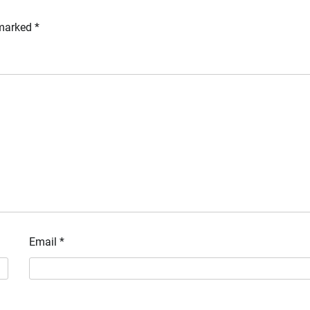
 marked
*
Email
*