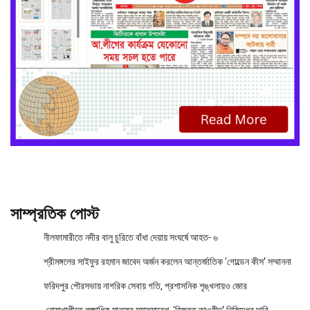
সাম্প্রতিক পোস্ট
নীলফামারীতে নদীর বালু চুরিতে বাঁধা দেয়ায় সংঘর্ষে আহত- ৬
শ্রীমঙ্গলের সাইফুর রহমান জাবেদ অর্জন করলেন আন্তর্জাতিক ‘গোল্ডেন কীস’ সম্মাননা
ফরিদপুর পৌরসভায় নাগরিক সেবায় গতি, প্রশাসনিক শৃঙ্খলায়ও জোর