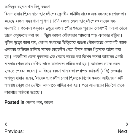
আতিকুর রহমান খান দিপু, বরগুনা
রিসাদ হাসান প্রিন্স নামে ছাত্রলীগের কেন্দ্রীয় কমিটির সাবেক এক সদস্যকে গ্রেফতার
করেছে বরগুনা সদর থানা পুলিশ। তিনি বরগুনা জেলা ছাত্রলীগেরও সাবেক সহ-
সভাপতি। গতকাল শুক্রবার দুপুরে বরগুনা পৌর শহরের পুরাতন লোহাপট্টি এলাকা থেকে
তাকে গ্রেফতার করা হয়। প্রিন্স বরগুনা পৌরসভার আমতলা পাড় এলাকার বাসিন্দা।
পুলিশ সূত্রে জানা যায়, গোপন সংবাদের ভিত্তিতে বরগুনা পৌরশহরের লোহাপট্টি নামক
এলাকায় অভিযান চালিয়ে সাবেক ছাত্রলীগ নেতা রিসাদ হাসান প্রিন্সকে আটক করা
হয়। পরবর্তীতে জেলা যুবদলের এক নেতার দায়ের করা বিশেষ ক্ষমতা আইনের একটি
মামলায় গ্রেফতার দেখিয়ে তাকে আদালতে হাজির করা হয়। আদালত তাকে জেল
হাজতে প্রেরন করেন। এ বিষয়ে বরগুনা থানার ভারপ্রাপ্ত কর্মকর্তা (ওসি) দেওয়ান
জগলুল হাসান বলেন, ‘সাবেক ছাত্রলীগ নেতা প্রিন্সকে বিশেষ ক্ষমতা আইনের একটি
মামলায় গ্রেফতার দেখিয়ে আদালতে হাজির করা হয়। পরে আদালতের নির্দেশে তাকে
কারাগারে পাঠানো হয়েছে।
Posted in
জেলার খবর
,
বরগুনা
Post
Previous:
Next: