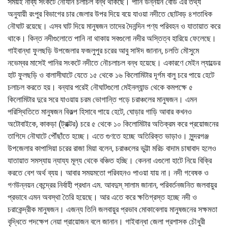
সময়ই নাব্য সংকটে নৌযান চলাচল বন্ধ থাকছে। পানি উন্নয়ন বোর্ড এর তথ্য
অনুযায়ী রংপুর বিভাগের চার জেলার উপর দিয়ে বয়ে যাওয়া নদীতে ছোটবড় ৪শতাধিক
নৌঘাট রয়েছে। এসব ঘাট দিয়ে মানুষজন তাদের দৈনন্দিন পণ্য পরিবহন ও যাতায়াত করে
থাকে। কিন্ত নদীগুলোতে পানি না থাকায় সবগুলো নদীর অস্তিত্ব হারিয়ে ফেলেছে।
গাইবান্ধা ফুলছড়ি উপজেলার ফজলুপুর চরের আবু সাঈদ জানান, চলতি মৌসুমে
নভেম্বর মাসেই পানির সংকটে নদীতে নৌচলাচল বন্ধ হয়েছে। একারণে মেইন ল্যাল্ডের
হাট ফুলছড়ি ও বালাসীঘাটে যেতে ১৫ থেকে ১৬ কিলোমিটার দূর্গম বালু চরে পায়ে হেটে
চলাচল করতে হয়। বন্যার পরেই নৌঘাটগুলো মেইনল্যান্ড থেকে কমপক্ষে ৫
কিলোমিটার দুরে সরে যাওয়ায় চরম ভোগান্তি পড়ে চরাঞ্চলের মানুষজন। এমন
পরিস্থিতিতে মানুষজন বিকল্প হিসাবে পায়ে হেটে, ঘোড়ার গাড়ি আবার কখনও
অটোবাইকে, কাকড়া (ট্রাক্টর) চরে ৫ থেকে ১০ কিলোমিটার অতিক্রম করে প্রয়োজনের
তাগিদে নৌঘাটে পৌঁছাঁতে হচ্ছে। এতে গুণতে হচ্ছে অতিরিক্ত ভাড়াও। সুন্দরগঞ্জ
উপজেলার কাপাসিয়া চরের রাজা মিয়া বলেন, চরাঞ্চলের ভুট্টা মরিচ বাদাম চাষাবাদ হলেও
যাতায়াত সমস্যায় ন্যায্য মূল্য থেকে বঞ্চিত হচ্ছি। কেননা এগুলো হাটে নিয়ে বিক্রি
করতে বেশ অর্থ ব্যয়। আবার সময়মতো পরিবহনও পাওয়া যায় না। নদী গবেষক ও
গণউন্নয়ন কেন্দ্রের নির্বাহী প্রধান এম. আবদুস্ সালাম জানান, পরিবর্তনজনিত জলবায়ুর
প্রভাবে এমন অবস্থা তৈরি হয়েছে। আর এতে করে ক্ষতিগ্রস্ত হচ্ছে নদী ও
চরাকেন্দ্রীক মানুষজন। এজন্য তিনি জলবায়ুর প্রভাব মোকাবেলায় মানুষজনের সক্ষমতা
বৃদ্ধিতে পদক্ষেপ নেয়া প্রায়োজন বলে জানান। গাইবান্ধা জেলা প্রশাসক চৌধুরী