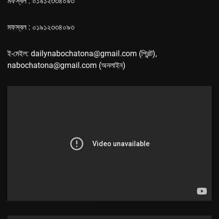
মফস্বল : ০১৯১২৩৩৪০৯৩
মফস্বল : ০১৯১২৩৩৪০৯৩
ই-মেইল: dailynabochatona@gmail.com (প্রিন্ট),
nabochatona@gmail.com (অনলাইন)