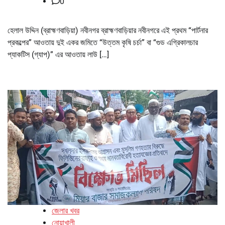
0
হেলাল উদ্দিন (ব্রাহ্মণবাড়িয়া) নবীনগর ব্রাহ্মণবাড়িয়ার নবীনগরে এই প্রথম “পার্টনার
প্রকল্পের” আওতায় দুই একর জমিতে “উত্তম কৃষি চর্চা” বা “গুড এগ্রিকালচার
প্যাকটিস (গ্যাপ)” এর আওতায় লাউ […]
জেলার খবর
নোয়াখালী