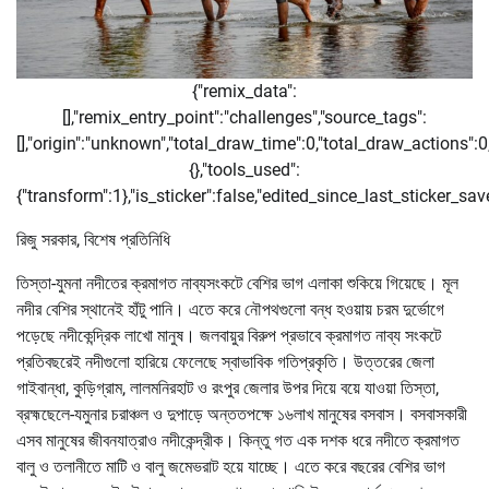
{"remix_data":
[],"remix_entry_point":"challenges","source_tags":
[],"origin":"unknown","total_draw_time":0,"total_draw_actions":
{},"tools_used":
{"transform":1},"is_sticker":false,"edited_since_last_sticker_sa
রিজু সরকার, বিশেষ প্রতিনিধি
তিস্তা-যুমনা নদীতের ক্রমাগত নাব্যসংকটে বেশির ভাগ এলাকা শুকিয়ে গিয়েছে। মূল
নদীর বেশির স্থানেই হাঁটু পানি। এতে করে নৌপথগুলো বন্ধ হওয়ায় চরম দুর্ভোগে
পড়েছে নদীকেন্দ্রিক লাখো মানুষ। জলবায়ুর বিরুপ প্রভাবে ক্রমাগত নাব্য সংকটে
প্রতিবছরেই নদীগুলো হারিয়ে ফেলেছে স্বাভাবিক গতিপ্রকৃতি। উত্তরের জেলা
গাইবান্ধা, কুড়িগ্রাম, লালমনিরহাট ও রংপুর জেলার উপর দিয়ে বয়ে যাওয়া তিস্তা,
ব্রহ্মছেলে-যমুনার চরাঞ্চল ও দুপাড়ে অন্ততপক্ষে ১৬লাখ মানুষের বসবাস। বসবাসকারী
এসব মানুষের জীবনযাত্রাও নদীকেন্দ্রীক। কিন্তু গত এক দশক ধরে নদীতে ক্রমাগত
বালু ও তলানীতে মাটি ও বালু জমেভরাট হয়ে যাচ্ছে। এতে করে বছরের বেশির ভাগ