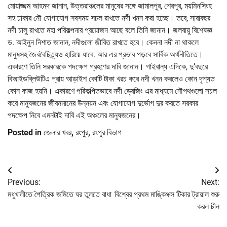
মোয়াজ্জম আহমদ জানান, উত্তরাঞ্চলের মানুষের সঙ্গে জামালপুর, শেরপুর, ময়মিনসিংহ
সহ ঢাকার নৌ যোগাযোগ সবসময় সচল রাখতে নদী খনন করা হচ্ছে। তবে, সারাবছর
নদী চালু রাখতে মহা পরিকল্পনার প্রয়োজন আছে বলে তিনি জানান। জলবায়ু বিশেষজ্ঞ
ড. আইনুন নিশাত জানান, নদীগুলো জীবিত রাখতে হবে। কেননা নদী না থাকলে
মানুষসহ জৈববৈচিত্র্যও হারিয়ে যাবে. আর এর প্রভাব পড়বে সার্বিক অর্থনীতিতে।
একারণে তিনি সরকারকে পদক্ষেপ গ্রহণের দাবি জানান। গাইবান্ধ এদিকে, দু’বছরে
বিআইডব্লিউটিএ প্রায় আড়াইশ কোটি টাকা খরচ করে নদী খনন করলেও কোন দৃশ্যত
কোন কাজ হয়নি। একারণে পরিকল্পিতভাবে নদী ড্রেজিং এর মাধ্যমে নৌপথগুলো সচল
করে মানুষজনের জীবনমানের উন্নয়ন এবং যোগাযোগ দুর্ভোগ দুর করতে সরকার
পদক্ষেপ নিবে এমনটাই দাবি এই অঞ্চলের মানুষজনের।
Posted in
জেলার খবর
,
রংপুর
,
রংপুর বিভাগ
Post
Previous:
Next:
navigation
মধুখালীতে পৈত্রিক জমিতে ঘর তুলতে বাধা
বিশ্বের প্রথম মাঙ্কিপক্স টিকার ট্রায়াল শুরু
করল চীন