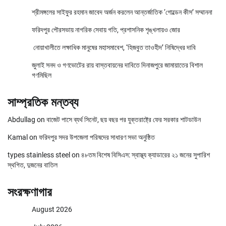
শ্রীমঙ্গলের সাইফুর রহমান জাবেদ অর্জন করলেন আন্তর্জাতিক ‘গোল্ডেন কীস’ সম্মাননা
ফরিদপুর পৌরসভায় নাগরিক সেবায় গতি, প্রশাসনিক শৃঙ্খলায়ও জোর
নোয়াখালীতে লক্ষাধিক মানুষের মহাসমাবেশ, ‘হিজবুত তাওহীদ’ নিষিদ্ধের দাবি
জুলাই সনদ ও গণভোটের রায় বাস্তবায়নের দাবিতে দিনাজপুরে জামায়াতের বিশাল
গণমিছিল
সাম্প্রতিক মন্তব্য
Abdullag
on
বাজেট পাসে ব্যর্থ সিনেট, ছয় বছর পর যুক্তরাষ্ট্রে ফের সরকার শাটডাউন
Kamal
on
ফরিদপুর সদর উপজেলা পরিষদের সাধারণ সভা অনুষ্ঠিত
types stainless steel
on
৪৮তম বিশেষ বিসিএস: স্বাস্থ্য ক্যাডারের ২১ জনের সুপারিশ
স্থগিত, দুজনের বাতিল
সংরক্ষণাগার
August 2026