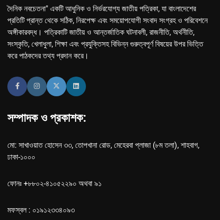
দৈনিক নবচেতনা" একটি আধুনিক ও নির্ভরযোগ্য জাতীয় পত্রিকা, যা বাংলাদেশের
প্রতিটি প্রান্ত থেকে সঠিক, নিরপেক্ষ এবং সময়োপযোগী সংবাদ সংগ্রহ ও পরিবেশনে
অঙ্গীকারবদ্ধ। পত্রিকাটি জাতীয় ও আন্তর্জাতিক ঘটনাবলী, রাজনীতি, অর্থনীতি,
সংস্কৃতি, খেলাধুলা, শিক্ষা এবং প্রযুক্তিসহ বিভিন্ন গুরুত্বপূর্ণ বিষয়ের উপর ভিত্তি
করে পাঠকদের তথ্য প্রদান করে।
সম্পাদক ও প্রকাশক:
মো: সাখাওয়াত হোসেন ৩৩, তোপখানা রোড, মেহেরবা প্লাজা (৮ম তলা), শাহবাগ,
ঢাকা-১০০০
ফোনঃ +৮৮০২-৪১০৫২২৯০ অথবা ৯১
মফস্বল : ০১৯১২৩৩৪০৯৩