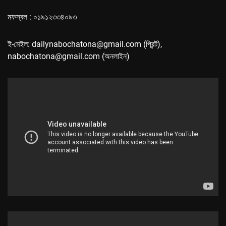
মফস্বল : ০১৯১২৩৩৪০৯৩
ই-মেইল: dailynabochatona@gmail.com (প্রিন্ট),
nabochatona@gmail.com (অনলাইন)