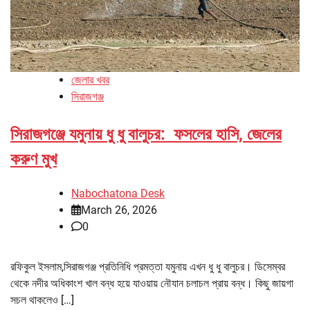
জেলার খবর
সিরাজগঞ্জ
সিরাজগঞ্জে যমুনায় ধু ধু বালুচর: ফসলের হাসি, জেলের
করুণ মুখ
Nabochatona Desk
March 26, 2026
0
রফিকুল ইসলাম,সিরাজগঞ্জ প্রতিনিধি প্রমত্তা যমুনায় এখন ধু ধু বালুচর। ডিসেম্বর
থেকে নদীর অধিকাংশ খাল বন্ধ হয়ে যাওয়ায় নৌযান চলাচল প্রায় বন্ধ। কিছু জায়গা
সচল থাকলেও […]