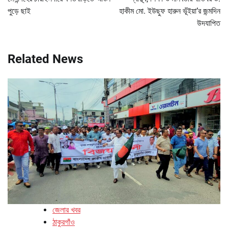
পুড়ে ছাই
হাকীম মো. ইউছুফ হারুন ভূঁইয়া’র জন্মদিন
উদযাপিত
Related News
জেলার খবর
ঠাকুরগাঁও