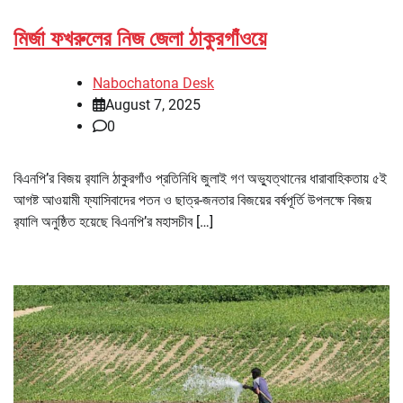
মির্জা ফখরুলের নিজ জেলা ঠাকুরগাঁওয়ে
Nabochatona Desk
August 7, 2025
0
বিএনপি’র বিজয় র‌্যালি ঠাকুরগাঁও প্রতিনিধি জুলাই গণ অভ্যুত্থানের ধারাবাহিকতায় ৫ই
আগষ্ট আওয়ামী ফ্যাসিবাদের পতন ও ছাত্র-জনতার বিজয়ের বর্ষপূর্তি উপলক্ষে বিজয়
র‌্যালি অনুষ্ঠিত হয়েছে বিএনপি’র মহাসচীব […]