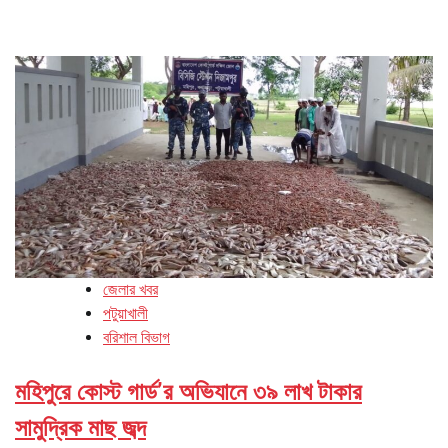
জেলার খবর
পটুয়াখালী
বরিশাল বিভাগ
মহিপুরে কোস্ট গার্ড’র অভিযানে ৩৯ লাখ টাকার
সামুদ্রিক মাছ জব্দ