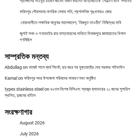
শ্রীমঙ্গলের সাইফুর রহমান জাবেদ অর্জন করলেন আন্তর্জাতিক ‘গোল্ডেন কীস’ সম্মাননা
ফরিদপুর পৌরসভায় নাগরিক সেবায় গতি, প্রশাসনিক শৃঙ্খলায়ও জোর
নোয়াখালীতে লক্ষাধিক মানুষের মহাসমাবেশ, ‘হিজবুত তাওহীদ’ নিষিদ্ধের দাবি
জুলাই সনদ ও গণভোটের রায় বাস্তবায়নের দাবিতে দিনাজপুরে জামায়াতের বিশাল
গণমিছিল
সাম্প্রতিক মন্তব্য
Abdullag
on
বাজেট পাসে ব্যর্থ সিনেট, ছয় বছর পর যুক্তরাষ্ট্রে ফের সরকার শাটডাউন
Kamal
on
ফরিদপুর সদর উপজেলা পরিষদের সাধারণ সভা অনুষ্ঠিত
types stainless steel
on
৪৮তম বিশেষ বিসিএস: স্বাস্থ্য ক্যাডারের ২১ জনের সুপারিশ
স্থগিত, দুজনের বাতিল
সংরক্ষণাগার
August 2026
July 2026