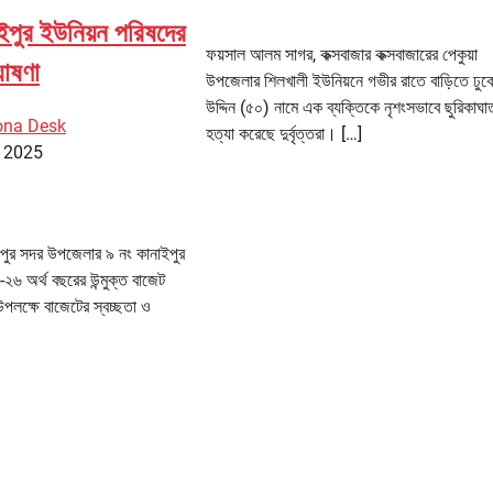
ইপুর ইউনিয়ন পরিষদের
ফয়সাল আলম সাগর, কক্সবাজার কক্সবাজারের পেকুয়া
ঘোষণা
উপজেলার শিলখালী ইউনিয়নে গভীর রাতে বাড়িতে ঢু
উদ্দিন (৫০) নামে এক ব্যক্তিকে নৃশংসভাবে ছুরিকাঘ
ona Desk
হত্যা করেছে দুর্বৃত্তরা। […]
, 2025
দপুর সদর উপজেলার ৯ নং কানাইপুর
৬ অর্থ বছরের উন্মুক্ত বাজেট
পলক্ষে বাজেটের স্বচ্ছতা ও