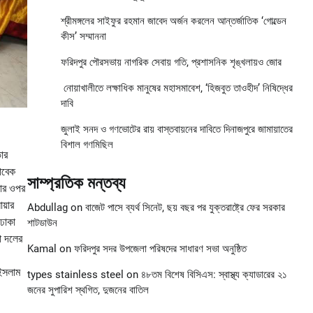
শ্রীমঙ্গলের সাইফুর রহমান জাবেদ অর্জন করলেন আন্তর্জাতিক ‘গোল্ডেন
কীস’ সম্মাননা
ফরিদপুর পৌরসভায় নাগরিক সেবায় গতি, প্রশাসনিক শৃঙ্খলায়ও জোর
নোয়াখালীতে লক্ষাধিক মানুষের মহাসমাবেশ, ‘হিজবুত তাওহীদ’ নিষিদ্ধের
দাবি
জুলাই সনদ ও গণভোটের রায় বাস্তবায়নের দাবিতে দিনাজপুরে জামায়াতের
বিশাল গণমিছিল
ভার
াবেক
সাম্প্রতিক মন্তব্য
়ার ওপর
য়ার
Abdullag
on
বাজেট পাসে ব্যর্থ সিনেট, ছয় বছর পর যুক্তরাষ্ট্রে ফের সরকার
 ঢাকা
শাটডাউন
া দলের
Kamal
on
ফরিদপুর সদর উপজেলা পরিষদের সাধারণ সভা অনুষ্ঠিত
 ইসলাম
types stainless steel
on
৪৮তম বিশেষ বিসিএস: স্বাস্থ্য ক্যাডারের ২১
জনের সুপারিশ স্থগিত, দুজনের বাতিল