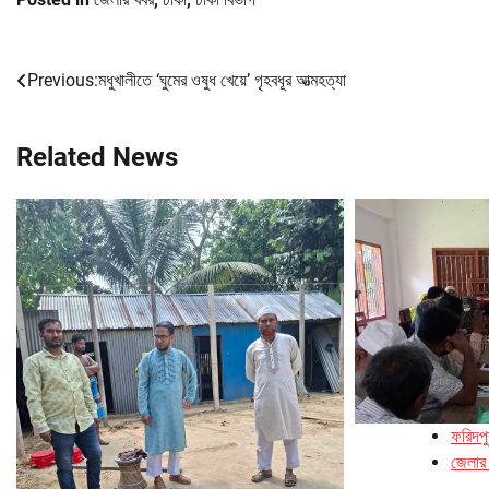
Previous:
মধুখালীতে ‘ঘুমের ওষুধ খেয়ে’ গৃহবধূর আত্মহত্যা
Post
navigation
Related News
ফরিদপু
জেলার