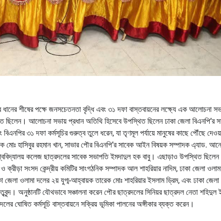
ারে ধানের শীষের পক্ষে জনসচেতনতা বৃদ্ধি এবং ৩১ দফা বাস্তবায়নের লক্ষ্যে এক আলোচনা স
থিত ছিলেন। আলোচনা সভায় প্রধান অতিথি হিসেবে উপস্থিত ছিলেন ঢাকা জেলা বিএনপি’র স
এনপির ৩১ দফা কর্মসূচির গুরুত্ব তুলে ধরেন, যা তৃণমূল পর্যায়ে মানুষের কাছে পৌঁছে দেওয
ক মোঃ হাসিবুর রহমান খান, সাভার পৌর বিএনপি’র সাবেক আইন বিষয়ক সম্পাদক এ্যাড. আনো
বিশ্ববিদ্যালয় কলেজ ছাত্রদলের সাবেক সভাপতি ইমদাদুল হক বাবু। এছাড়াও উপস্থিত ছিলেন
ও ক্রীড়া সংসদ কেন্দ্রীয় কমিটির সাংগঠনিক সম্পাদক আল শাহরিয়ার নাদিম, ঢাকা জেলা ওলাম
 জেলা ওলামা দলের ২য় যুগ্ম-আহ্বায়ক তারেক মোঃ শাহরিয়ার ইসলাম ড্রিম, এবং ঢাকা জেলা
ৃবৃন্দ। অনুষ্ঠানটি যৌথভাবে সঞ্চালনা করেন পৌর ছাত্রদলের সিনিয়র ছাত্রদল নেতা শহিদুল
ের ঘোষিত কর্মসূচি বাস্তবায়নে সক্রিয় ভূমিকা পালনের অঙ্গীকার ব্যক্ত করেন।