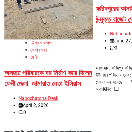
ফরিদপুরের কানা
উন্মুক্ত বাজেট 
Nabochat
June 27
চট্টগ্রাম বিভাগ
0
জেলার খবর
ফেনী
সবুজ দাস, ফরিদপুর ফরি
অসহায় পরিবারকে ঘর নির্মাণ করে দিলেন
ইউনিয়ন পরিষদের ২০২৫-২
ঘোষনা করা হয়েছে। এ উ
ফেনী জেলা জামায়াত নেতা ইলিয়াস
জবাবদিহিতা […]
Nabochatona Desk
April 2, 2026
0