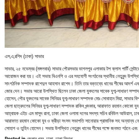
এস,এ,রশিদ (ঢাকা) সাভার
সাভার, ২৫ নভেম্বর (মঙ্গলবার) সাভার পৌরসভার ভাগলপুর এলাকায় টপ ক্লাস পার্টি সেন্ট
আয়োজন করা হয়। এই সভায় বিএনপি ও এর সহযোগী সংগঠনের স্থানীয় নেতৃবৃন্দ উপস্
সাংগঠনিক সম্পাদক রাশেদুল আহসান রাশেদ। তিনি তার বক্তব্যে ধানের শীষের আদর্শ এবং বি
জোর দেন। সভায় আরো উপস্থিত ছিলেন ঢাকা জেলা যুবদলের সাবেক যুগ্ম-সাধারণ সম্পাদ
হোসেন, পৌর যুবদলের সাবেক সিনিয়র যুগ্ম-সাধারণ সম্পাদক মোঃ সোবাহান মিয়া, সাভার 
জেলা ছাত্রদলের সিনিয়র যুগ্ম-সাধারণ সম্পাদক রাকিব খন্দকার, আরাফাত রহমান কোকো যুব 
আহ্বায়ক এইচ এম মাসুদ রানা, ঢাকা জেলা ওলামা দলের সদস্য সচিব রবিউল আউয়াল, ঢাকা
আরাফাত রহমান কোকো যুব ও ক্রীড়া সংসদ সভাপতি সানোয়ার প্রামানিক সহ অন্যান্য নেত
সোহাগ ও তুহিন হোসেন। সভায় উপস্থিত নেতৃবৃন্দ ধানের শীষের পক্ষে জনমত গঠনে এবং দল
Posted in
জেলার খবর
,
ঢাকা
,
ঢাকা বিভাগ