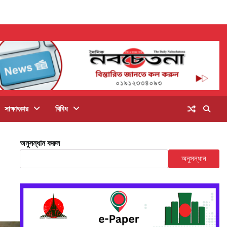
সাক্ষাৎকার
বিবিধ
অনুসন্ধান করুন
অনুসন্ধান