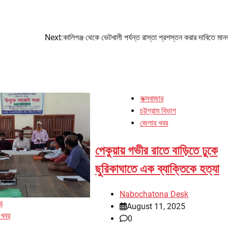
Next:
কালিগঞ্জ থেকে ভেটখালী পর্যন্ত রাস্তা প্রশস্তন করার দাবিতে মান
কক্সবাজার
চট্টগ্রাম বিভাগ
জেলার খবর
পেকুয়ায় গভীর রাতে বাড়িতে ঢুকে
ছুরিকাঘাতে এক ব্যাক্তিকে হত্যা
Nabochatona Desk
র
August 11, 2025
 খবর
0