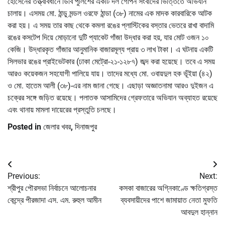
হোসেনের তত্ত্বাবধানে ডিবি পুলিশের একটি দল গোপন সংবাদের ভিত্তিতে অভিযান
চালায়। এসময় মো. ঠান্ডু মন্ডল ওরফে ঠান্ডা (৩৮) নামের এক মাদক কারবারিকে আটক
করা হয়। এ সময় তার কাছ থেকে কমলা রঙের প্লাস্টিকের বস্তার ভেতরে রাখা বাদামি
রঙের কসটেপ দিয়ে মোড়ানো দুটি প্যাকেট গাঁজা উদ্ধার করা হয়, যার মোট ওজন ১০
কেজি। উদ্ধারকৃত গাঁজার আনুমানিক বাজারমূল্য প্রায় ৩ লাখ টাকা। এ ঘটনায় একটি
সিলভার রঙের প্রাইভেটকার (ঢাকা মেট্রো-২১-১২৮৭) জব্দ করা হয়েছে। তবে এ সময়
আরও কয়েকজন সহযোগী পালিয়ে যায়। তাদের মধ্যে মো. ওবায়দুল হক ভূঁইয়া (৪২)
ও মো. হাতেম আলী (৩৮)-এর নাম জানা গেছে। এছাড়া অজ্ঞাতনামা আরও দুইজন এ
চক্রের সঙ্গে জড়িত রয়েছে। পলাতক আসামিদের গ্রেফতারে অভিযান অব্যাহত রয়েছে
এবং থানায় মামলা দায়েরের প্রস্তুতি চলছে।
Posted in
জেলার খবর
,
দিনাজপুর
Post
Previous:
Next:
navigation
শ্রীপুর পৌরসভা নির্বাচনে আলোচনার
কসকা বাজারের অগ্নিকাণ্ডে ক্ষতিগ্রস্ত
কেন্দ্রে পীরজাদা এস. এম. রুহুল আমীন
ব্যবসায়ীদের পাশে জামায়াত নেতা মুফতি
আবদুল হান্নান