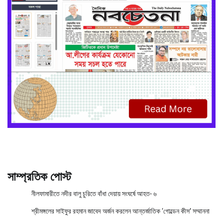
সাম্প্রতিক পোস্ট
নীলফামারীতে নদীর বালু চুরিতে বাঁধা দেয়ায় সংঘর্ষে আহত- ৬
শ্রীমঙ্গলের সাইফুর রহমান জাবেদ অর্জন করলেন আন্তর্জাতিক ‘গোল্ডেন কীস’ সম্মাননা