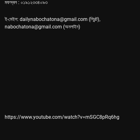
মফস্বল : ০১৯১২৩৩৪০৯৩
ই-মেইল: dailynabochatona@gmail.com (প্রিন্ট),
nabochatona@gmail.com (অনলাইন)
https://www.youtube.com/watch?v=mSGC8pRq6hg