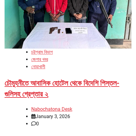
চট্টগ্রাম বিভাগ
জেলার খবর
নোয়াখালী
চৌমুহনীতে আবাসিক হোটেল থেকে বিদেশি পিস্তল-
গুলিসহ গ্রেপ্তার ২
Nabochatona Desk
January 3, 2026
0