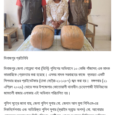
দিনাজপুর প্রতিনিধি
দিনাজপুর জেলা গোয়েন্দা শাখা (ডিবি) পুলিশের অভিযানে ১০ কেজি গাঁজাসহ এক মাদক
কারবারিকে গ্রেফতার করা হয়েছে। এসময় মাদক সরবারহের কাজে ব্যবহৃত একটি
সিলভার রঙের প্রাইভেটকার (ঢাকা মেট্রো-২১-১২৮৭) জব্দ করা হয়। মঙ্গলবার (২১
এপ্রিল ২০২৬) ভোরে সদর উপজেলার কোতোয়ালী থানাধীন চেহেলগাজী ইউনিয়নের
জামতলী বাজার এলাকায় এই অভিযান পরিচালিত হয়।
পুলিশ সূত্রে জানা যায়, জেলা পুলিশ সুপার মো. জেদান আল মুসা পিপিএম-এর
দিকনির্দেশনায় এবং অতিরিক্ত পুলিশ সুপার (ক্রাইম অ্যান্ড অপস) মো. আনোয়ার