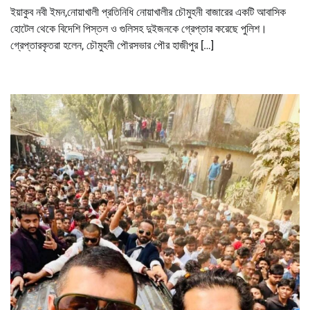
ইয়াকুব নবী ইমন,নোয়াখালী প্রতিনিধি নোয়াখালীর চৌমুহনী বাজারের একটি আবাসিক
হোটেল থেকে বিদেশি পিস্তল ও গুলিসহ দুইজনকে গ্রেপ্তার করেছে পুলিশ।
গ্রেপ্তারকৃতরা হলেন, চৌমুহনী পৌরসভার পৌর হাজীপুর […]