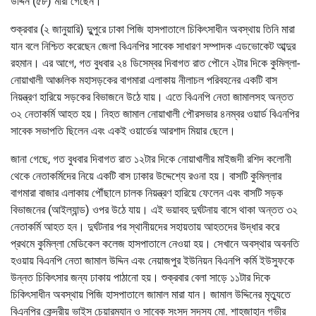
উদ্দিন (৫৮) মারা গেছেন।
শুক্রবার (২ জানুয়ারি) দুুপুরে ঢাকা পিজি হাসপাতালে চিকিৎসাধীন অবস্থায় তিনি মারা
যান বলে নিশ্চিত করেছেন জেলা বিএনপির সাবেক সাধারণ সম্পাদক এডভোকেট আব্দুর
রহমান। এর আগে, গত বুধবার ২৪ ডিসেম্বর দিবাগত রাত পৌনে ২টার দিকে কুমিল্লা-
নোয়াখালী আঞ্চলিক মহাসড়কের বাগমারা এলাকায় নীলাচল পরিবহনের একটি বাস
নিয়ন্ত্রণ হারিয়ে সড়কের বিভাজনে উঠে যায়। এতে বিএনপি নেতা জামালসহ অন্তত
৩২ নেতাকর্মি আহত হয়। নিহত জামাল নোয়াখালী পৌরসভার ৪নম্বর ওয়ার্ড বিএনপির
সাবেক সভাপতি ছিলেন এবং একই ওয়ার্ডের আরশাদ মিয়ার ছেলে।
জানা গেছে, গত বুধবার দিবাগত রাত ১২টার দিকে নোয়াখালীর মাইজদী রশিদ কলোনী
থেকে নেতাকর্মিদের নিয়ে একটি বাস ঢাকার উদ্দেশ্যে রওনা হয়। বাসটি কুমিল্লার
বাগমারা বাজার এলাকায় পৌঁছালে চালক নিয়ন্ত্রণ হারিয়ে ফেলেন এবং বাসটি সড়ক
বিভাজনের (আইল্যান্ড) ওপর উঠে যায়। এই ভয়াবহ দুর্ঘটনায় বাসে থাকা অন্তত ৩২
নেতাকর্মি আহত হন। দুর্ঘটনার পর স্থানীয়দের সহায়তায় আহতদের উদ্ধার করে
প্রথমে কুমিল্লা মেডিকেল কলেজ হাসপাতালে নেওয়া হয়। সেখানে অবস্থার অবনতি
হওয়ায় বিএনপি নেতা জামাল উদ্দিন এবং নেয়াজপুর ইউনিয়ন বিএনপি কর্মি ইউসুফকে
উন্নত চিকিৎসার জন্য ঢাকায় পাঠানো হয়। শুক্রবার বেলা সাড়ে ১১টার দিকে
চিকিৎসাধীন অবস্থায় পিজি হাসপাতালে জামাল মারা যান। জামাল উদ্দিনের মৃত্যুতে
বিএনপির কেন্দ্রীয় ভাইস চেয়ারম্যান ও সাবেক সংসদ সদস্য মো. শাহজাহান গভীর