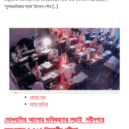
‘সুপারভাইজার স্যার’ হিসেবে পৌর […]
জেলার খবর
ব্রাহ্মণবাড়িয়া
মোমবাতির আলোয় ভবিষ্যতের লড়াই নবীনগরে