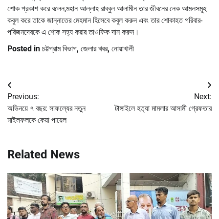
শোক প্রকাশ করে বলেন,মহান আল্লাহ রাব্বুল আলামীন তার জীবনের নেক আমলসমূহ
কবুল করে তাকে জান্নাতের মেহমান হিসেবে কবুল করুন এবং তার শোকাহত পরিবার-
পরিজনদেরকে এ শোক সহ্য করার তাওফিক দান করুন।
Posted in
চট্টগ্রাম বিভাগ
,
জেলার খবর
,
নোয়াখালী
Post
Previous:
Next:
navigation
অভিনয়ে ৭ বছর: সাফল্যের নতুন
টাঙ্গাইলে হত্যা মামলার আসামী গ্রেফতার
মাইলফলকে কেয়া পায়েল
Related News