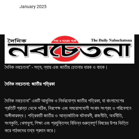
January 2025
দৈনিক নবচেতনা" - সত্য, ন্যায় এবং জাতীয় চেতনার ধারক ও বাহক।
দৈনিক নবচেতনা: জাতীয় পত্রিকা
দৈনিক নবচেতনা" একটি আধুনিক ও নির্ভরযোগ্য জাতীয় পত্রিকা, যা বাংলাদেশের
প্রতিটি প্রান্ত থেকে সঠিক, নিরপেক্ষ এবং সময়োপযোগী সংবাদ সংগ্রহ ও পরিবেশনে
অঙ্গীকারবদ্ধ। পত্রিকাটি জাতীয় ও আন্তর্জাতিক ঘটনাবলী, রাজনীতি, অর্থনীতি,
সংস্কৃতি, খেলাধুলা, শিক্ষা এবং প্রযুক্তিসহ বিভিন্ন গুরুত্বপূর্ণ বিষয়ের উপর ভিত্তি
করে পাঠকদের তথ্য প্রদান করে।