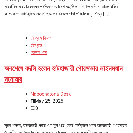
সাংবাদিকদের মানববন্ধন প্রতিবাদ সমাবেশ অনুষ্ঠিত। ঋণখেলাপি ও মামলাবাজির
অভিযোগে অভিযুক্ত এস এ গ্রুপের ব্যবস্থাপনা পরিচালক (এমডি) […]
চট্টগ্রাম বিভাগ
চট্টগ্রাম
জেলার খবর
অবশেষে বদলি হলেন হাটহাজারী পৌরসভার লাইনম্যান
মনোয়ার
Nabochatona Desk
May 25, 2025
0
সুমন পল্লব, হাটহাজারী প্রায় এক যুগ ধরে একই কর্মস্থলে থাকা হাটহাজারী পৌরসভার
বৈদ্যুতিক লাইনম্যান মো. মনোয়ার হোসেনকে অবশেষে বদলি করা হয়েছে।