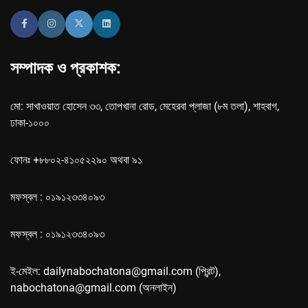
সম্পাদক ও প্রকাশক:
মো: সাখাওয়াত হোসেন ৩৩, তোপখানা রোড, মেহেরবা প্লাজা (৮ম তলা), শাহবাগ,
ঢাকা-১০০০
ফোনঃ +৮৮০২-৪১০৫২২৯০ অথবা ৯১
মফস্বল : ০১৯১২৩৩৪০৯৩
মফস্বল : ০১৯১২৩৩৪০৯৩
ই-মেইল: dailynabochatona@gmail.com (প্রিন্ট),
nabochatona@gmail.com (অনলাইন)