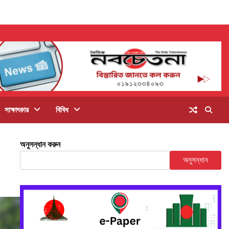
সাক্ষাৎকার
বিবিধ
অনুসন্ধান করুন
অনুসন্ধান