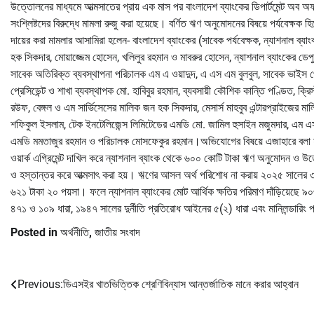
উত্তোলনের মাধ্যমে আত্মসাতের প্রায় এক মাস পর বাংলাদেশ ব্যাংকের ডিপার্টমেন্ট অ
সংশ্লিষ্টদের বিরুদ্ধে মামলা রুজু করা হয়েছে। বর্ণিত ঋণ অনুমোদনের বিষয়ে পর্যবেক্ষ
দায়ের করা মামলার আসামিরা হলেন- বাংলাদেশ ব্যাংকের (সাবেক পর্যবেক্ষক, ন্যাশনাল ব্য
হক সিকদার, মোয়াজ্জেম হোসেন, খলিলুর রহমান ও মাবরুর হোসেন, ন্যাশনাল ব্যাংকের ড
সাবেক অতিরিক্ত ব্যবস্থাপনা পরিচালক এম এ ওয়াদুদ, এ এস এম বুলবুল, সাবেক ভাইস প্র
প্রেসিডেন্ট ও শাখা ব্যবস্থাপক মো. হাবিবুর রহমান, ব্যবসায়ী কৌশিক কান্তি পণ্ডিত, ক্রি
রউফ, বেঙ্গল ও এম সার্ভিসেসের মালিক জন হক সিকদার, মেসার্স মাহবুব এন্টারপ্রাইজের ম
শফিকুল ইসলাম, টেক ইনটেলিজেন্স লিমিটেডের এমডি মো. জামিল হুসাইন মজুমদার, এম এস কন
এমডি মমতাজুর রহমান ও পরিচালক মোসফেকুর রহমান।অভিযোগের বিষয়ে এজাহারে বলা হয়ে
ওয়ার্ক এগ্রিমেন্ট দাখিল করে ন্যাশনাল ব্যাংক থেকে ৬০০ কোটি টাকা ঋণ অনুমোদন ও উত্
ও হস্তান্তর করে আত্মসাৎ করা হয়। ঋণের আসল অর্থ পরিশোধ না করায় ২০২৫ সালের ৩০ সেপ
৬২১ টাকা ২০ পয়সা। ফলে ন্যাশনাল ব্যাংকের মোট আর্থিক ক্ষতির পরিমাণ দাঁড়িয়েছে
৪৭১ ও ১০৯ ধারা, ১৯৪৭ সালের দুর্নীতি প্রতিরোধ আইনের ৫(২) ধারা এবং মানিলন্ডারিং 
Posted in
অর্থনীতি
,
জাতীয় সংবাদ
Previous:
ডিএসইর খাতভিত্তিক শ্রেণিবিন্যাস আন্তর্জাতিক মানে করার আহ্বান
Post
navigation