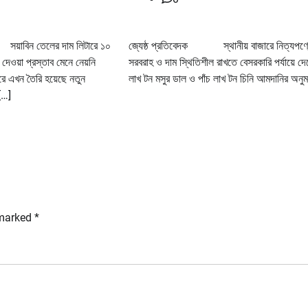
য়াবিন তেলের দাম লিটারে ১০
জ্যেষ্ঠ প্রতিবেদক স্থানীয় বাজারে নিত্যপণ্
র দেওয়া প্রস্তাব মেনে নেয়নি
সরবরাহ ও দাম স্থিতিশীল রাখতে বেসরকারি পর্যায়ে দে
ে এখন তৈরি হয়েছে নতুন
লাখ টন মসুর ডাল ও পাঁচ লাখ টন চিনি আমদানির অনু
[…]
 marked
*