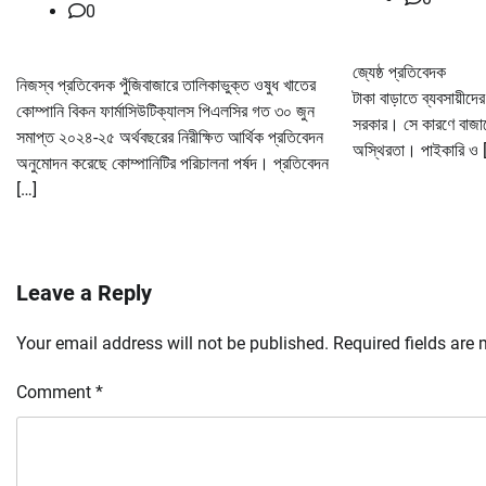
0
জ্যেষ্ঠ প্রতিবেদক স
নিজস্ব প্রতিবেদক পুঁজিবাজারে তালিকাভুক্ত ওষুধ খাতের
টাকা বাড়াতে ব্যবসায়ীদে
কোম্পানি বিকন ফার্মাসিউটিক্যালস পিএলসির গত ৩০ জুন
সরকার। সে কারণে বাজার
সমাপ্ত ২০২৪-২৫ অর্থবছরের নিরীক্ষিত আর্থিক প্রতিবেদন
অস্থিরতা। পাইকারি ও 
অনুমোদন করেছে কোম্পানিটির পরিচালনা পর্ষদ। প্রতিবেদন
[…]
Leave a Reply
Your email address will not be published.
Required fields are
Comment
*