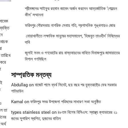
শ্রীমঙ্গলের সাইফুর রহমান জাবেদ অর্জন করলেন আন্তর্জাতিক ‘গোল্ডেন
কীস’ সম্মাননা
 সাবেক
ফরিদপুর পৌরসভায় নাগরিক সেবায় গতি, প্রশাসনিক শৃঙ্খলায়ও জোর
ব্যক্তি
নে
নোয়াখালীতে লক্ষাধিক মানুষের মহাসমাবেশ, ‘হিজবুত তাওহীদ’ নিষিদ্ধের
িবাচক
দাবি
রা
জুলাই সনদ ও গণভোটের রায় বাস্তবায়নের দাবিতে দিনাজপুরে জামায়াতের
 তারিখে
বিশাল গণমিছিল
 করে
া
সাম্প্রতিক মন্তব্য
েই
Abdullag
on
বাজেট পাসে ব্যর্থ সিনেট, ছয় বছর পর যুক্তরাষ্ট্রে ফের সরকার
ত
শাটডাউন
Kamal
on
ফরিদপুর সদর উপজেলা পরিষদের সাধারণ সভা অনুষ্ঠিত
ও
লে তা
types stainless steel
on
৪৮তম বিশেষ বিসিএস: স্বাস্থ্য ক্যাডারের ২১
দিনের
জনের সুপারিশ স্থগিত, দুজনের বাতিল
অর্থ