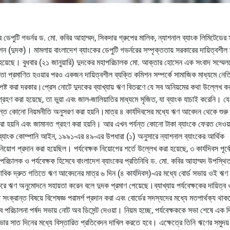
েপুটি গভর্নর ড. মো. কবির আহাম্মদ, সিকদার গ্রুপের মালিক, ন্যাশনাল ব্যাংক লিমিটেডের
মিশন (দুদক)। মামলায় বাংলাদেশ ব্যাংকের ডেপুটি গভর্নরের সম্পৃক্ততায় সরকারের দায়িত্বশীল 
রা হয়েছে। বুধবার (২১ জানুয়ারি) দুদকের মহাপরিচালক মো. আক্তার হোসেন এক সংবাদ সম্মেল
ততা প্রমাণিত হওয়ার পরও একজন দায়িত্বশীল ব্যক্তি কমিশন সম্পর্কে সামাজিক মাধ্যমে নেত
 স্পষ্ট করা দরকার।প্রেস নোটে দুদকের ব্যাখ্যায় ঋণ বিতরণে যে সব অনিয়মের কথা উল্লেখ ক
 গ্রহণ করা হয়েছে, তা ভুয়া এবং জাল-জালিয়াতির মাধ্যমে সৃজিত, যা ব্যাংক যাচাই করেনি। যে
্ত কোনো নিয়মনীতি অনুসরণ করা হয়নি।মাত্র ৪ কার্যদিবসের মধ্যে ঋণ আবেদন থেকে শুরু
া হয়নি এবং জামানত গ্রহণ করা হয়নি। আর এখন পর্যন্ত কোনো টাকা ব্যাংকে ফেরত দেওয়
ছে, ব্যাংক কোম্পানি আইন, ১৯৯১-এর ৪৯-এর উপধারা (১) অনুসারে ন্যাশনাল ব্যাংকের আর্থিক
়োগ প্রদান করা হয়েছিল। পর্যবেক্ষক নিয়োগের শর্তে উল্লেখ করা হয়েছে, ৩ কার্যদিবস পূর্ব
পরিচালক ও পর্যবেক্ষক হিসেবে বাংলাদেশ ব্যাংকের প্রতিনিধি ড. মো. কবির আহাম্মদ উপস্থি
াবিক দ্রুত গতিতে ঋণ আবেদনের মাত্র ৬ দিন (৪ কার্যদিবস)-এর মধ্যে বোর্ড সভায় ওই ঋণ
করে ঋণ অনুমোদনে সহায়তা করেন বলে দুদক প্রমাণ পেয়েছে।ব্যাখ্যায় পর্যবেক্ষকের দায়িত্ব 
োধ সংক্রান্ত বিষয়ে বিশেষজ্ঞ পরামর্শ প্রদান করা এবং বোর্ডের সদস্যদের মধ্যে মতপার্থক্য থাক
বে পরিচালনা পর্ষদ সভায় নোট অব ডিসেন্ট দেওয়া। নিয়ম হচ্ছে, পর্যবেক্ষককে সভা শেষে এক 
 সভার সাত দিনের মধ্যে বিস্তারিত প্রতিবেদন দাখিল করতে হবে। এক্ষেত্রে তিনি ঋণের সমুদয় 