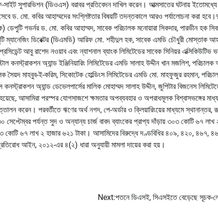
ব অফ-সাইট সুপারভিশন (ডিওএস) বরাবর প্রতিবেদন দাখিল করেন। আত্মসাতের ঘটনায় ইতোমধ্যে
ক হিসেবে ড. মো. কবির আহাম্মদের সংশ্লিষ্টতার বিষয়টি তদন্তকালে আরও পর্যালোচনা করা হবে।
াংক) ডেপুটি গভর্নর ড. মো. কবির আহাম্মদ, সাবেক পরিচালক মনোয়ারা সিকদার, পারভীন হক সি
েপুটি ম্যানেজিং ডিরেক্টর (ডিএমডি) আরিফ মো. শহীদুল হক, সাবেক এমডি চৌধুরী মোস্তাক আ
েসিডেন্ট আবু রাশেদ নওয়াব এবং ন্যাশনাল ব্যাংক লিমিটেডের সাবেক সিনিয়র এক্সিকিউটিভ 
স্টাল কনস্ট্রাকশন অ্যান্ড ইঞ্জিনিয়ারিং লিমিটেডের এমডি সালাহ উদ্দীন খান মজলিশ, পরিচালক আ
ালিক সৈয়দ মাহবুব-ই-করিম, সিকোটেক হোল্ডিংস লিমিটেডের এমডি মো. মাহফুজুর রহমান, পরিচ
স্ট্রাকশন অ্যান্ড ডেভেলপার্সের মালিক মোহাম্মদ সালাহ উদ্দীন, জুপিটার বিজনেস লিমিটে
ছে, আসামিরা পরস্পর যোগসাজশে ক্ষমতার অপব্যবহার ও অপরাধমূলক বিশ্বাসভঙ্গের মাধ্যম
তোলন করেন। পরবর্তীতে ঋণের অর্থ নগদ, পে-অর্ডার ও ক্লিয়ারিংয়ের মাধ্যমে স্থানান্তর, র
্টেম্বর পর্যন্ত সুদ ও অন্যান্য চার্জ বাবদ ব্যাংকের প্রাপ্য দাঁড়ায় ৩০৩ কোটি ৬৭ লাখ 
 ৯০৩ কোটি ৬৭ লাখ ২ হাজার ৬২১ টাকা। আসামিদের বিরুদ্ধে দণ্ডবিধির ৪০৯, ৪২০, ৪৬৭, ৪
প্রতিরোধ আইন, ২০১২-এর ৪(২) ধারা অনুযায়ী মামলা দায়ের করা হয়।
Next:
পতনে ডিএসই, সিএসইতে বেড়েছে সূচক-ল