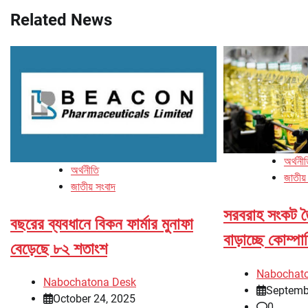
Related News
অর্থনী
অর্থনীতি
জাতীয়
জাতীয় সংবাদ
সরবরাহ সংকট ত
বছরের ব্যবধানে বিকন ফার্মার মুনাফা
বাড়াচ্ছে কোম্পা
বেড়েছে ৮২ শতাংশ
Nabochat
Nabochatona Desk
Septemb
October 24, 2025
0