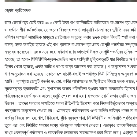
জ্যেষ্ঠ প্রতিবেদক
জাল রেকর্ডপত্র তৈরি করে ৯০০ কোটি টাকা ঋণ জালিয়াতির অভিযোগে বাংলাদেশ ব্যাংকের ড
ও বর্তমান শীর্ষ কর্মকর্তাসহ ২৬ জনের বিরুদ্ধে গত ৪ জানুয়ারি মামলা করে দুর্নীতি দমন ক
কমিশন সম্পর্কে সামাজিক মাধ্যমে নেতিবাচক মন্তব্য করায় দুদক থেকে বিষয়টি স্পষ্ট ক
বলেন, দুদক অবহিত হয়েছে এই ঋণ প্রদানে বাংলাদেশ ব্যাংকের ডেপুটি গভর্নরের সম্পৃক্
মন্তব্য করেছেন। দুদক মনে করে, সর্বসাধারণের জ্ঞাতার্থে উক্ত ডেপুটি গভর্নরের ভূমিকা
হয়েছে, তা হলো- সিসিইসিসি-ম্যাক্স-জেভি’র সঙ্গে সংশ্লিষ্ট চুক্তিপত্রটি যার বিপরীতে ঋণ
হিসাব খোলা হয়েছে, একই তারিখে ঋণের জন্য আবেদন করা হয়েছে। ণ অনুমোদন সংক্রান
ঋণ অনুমোদন করা হয়েছে।কোনোরূপ যাচাই-বাছাই ও পর্যাপ্ত ডিউ ডিলিজেন্স অনুসরণ কর
হয়নি। ব্যাখ্যায় ডেপুটি গভর্নর ড. মো. কবির আহাম্মদের সংশ্লিষ্টতার বিষয়ে দুদক বল
সূচকসমূহের ক্রমাবনতি এবং সুশাসনের অভাব পরিলক্ষিত হওয়ায় তাকে অবজার্ভার হিসেবে নিয
পর্যবেক্ষককে বোর্ড সভার আলোচ্যসূচি প্রেরণ করা হয়। ৪৩৩তম বোর্ড সভায় মোট ৬ জন 
ছিলেন। তাদের সকলের সম্মতিতে সকল রীতি-নীতি উপেক্ষা করে নিয়মবহির্ভূতভাবে অস্বাভ
প্রস্তাবের অনুমোদন দেওয়া হয়। এক্ষেত্রে পর্যবেক্ষকের ওপর অর্পিত দায়িত্ব পালন না 
কর্তব্য বিষয়ে বলা হয়, ঋণ, বিনিয়োগ, ঝুঁকি ব্যবস্থাপনা, সিকিউরিটি ও জালিয়াতি প্রতির
তুলে ধরা এবং নির্ধারিত সময়ের মধ্যে গঠনমূলক পর্যবেক্ষণ দেওয়া। এছাড়াও তাৎক্ষণিকভা
মধ্যে গুরুত্বপূর্ণ পর্যবেক্ষণ ও তাৎক্ষণিক মতামতের সারসংক্ষেপ জমা দিতে হবে। এছাড়া