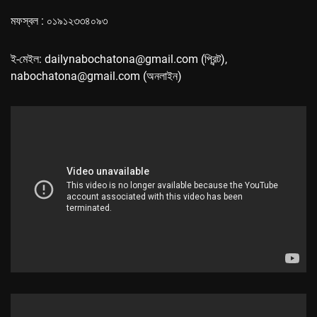
মফস্বল : ০১৯১২৩৩৪০৯৩
ই-মেইল: dailynabochatona@gmail.com (প্রিন্ট),
nabochatona@gmail.com (অনলাইন)