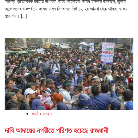
নিজস্ব প্রতিবেদক জাতীয় নাগরিক পার্টির আহ্বায়ক নাহিদ ইসলাম বলেছেন, জুলাই
আন্দোলনের একপর্যায়ে আমরা এমন সিদ্ধান্ত নিই যে, হয় আমরা বেঁচে থাকব, না হয়
মরে যাব। […]
জাতীয় সংবাদ
দাবি আদায়ের নগরীতে পরিণত হয়েছে রাজধানী