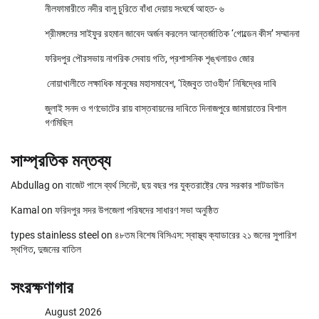
নীলফামারীতে নদীর বালু চুরিতে বাঁধা দেয়ায় সংঘর্ষে আহত- ৬
শ্রীমঙ্গলের সাইফুর রহমান জাবেদ অর্জন করলেন আন্তর্জাতিক ‘গোল্ডেন কীস’ সম্মাননা
ফরিদপুর পৌরসভায় নাগরিক সেবায় গতি, প্রশাসনিক শৃঙ্খলায়ও জোর
নোয়াখালীতে লক্ষাধিক মানুষের মহাসমাবেশ, ‘হিজবুত তাওহীদ’ নিষিদ্ধের দাবি
জুলাই সনদ ও গণভোটের রায় বাস্তবায়নের দাবিতে দিনাজপুরে জামায়াতের বিশাল
গণমিছিল
সাম্প্রতিক মন্তব্য
Abdullag
on
বাজেট পাসে ব্যর্থ সিনেট, ছয় বছর পর যুক্তরাষ্ট্রে ফের সরকার শাটডাউন
Kamal
on
ফরিদপুর সদর উপজেলা পরিষদের সাধারণ সভা অনুষ্ঠিত
types stainless steel
on
৪৮তম বিশেষ বিসিএস: স্বাস্থ্য ক্যাডারের ২১ জনের সুপারিশ
স্থগিত, দুজনের বাতিল
সংরক্ষণাগার
August 2026