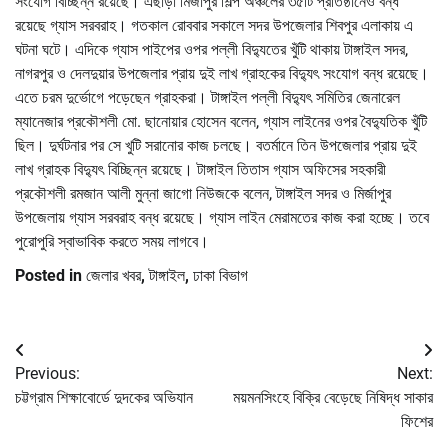
সংযোগ বিচ্ছিন্ন রয়েছে। এছাড়া মির্জাপুর শিল্প অঞ্চলের ৩৫টি প্রতিষ্ঠানেও বন্ধ
রয়েছে গ্যাস সরবরাহ। গতকাল রোববার সকালে সদর উপজেলার শিবপুর এলাকায় এ
ঘটনা ঘটে। এদিকে গ্যাস পাইপের ওপর পল্লী বিদ্যুতের খুঁটি থাকায় টাঙ্গাইল সদর,
নাগরপুর ও দেলদুয়ার উপজেলার প্রায় দুই লাখ গ্রাহকের বিদ্যুৎ সংযোগ বন্ধ রয়েছে।
এতে চরম দুর্ভোগে পড়েছেন গ্রাহকরা। টাঙ্গাইল পল্লী বিদ্যুৎ সমিতির জেনারেল
ম্যানেজার প্রকৌশলী মো. ছানোয়ার হোসেন বলেন, গ্যাস লাইনের ওপর বৈদ্যুতিক খুঁটি
ছিল। দুর্ঘটনার পর সে খুটি সরানোর কাজ চলছে। বতর্মানে তিন উপজেলার প্রায় দুই
লাখ গ্রাহক বিদ্যুৎ বিচ্ছিন্ন রয়েছে। টাঙ্গাইল তিতাস গ্যাস অফিসের সহকারী
প্রকৌশলী রমজান আলী মুন্না জাগো নিউজকে বলেন, টাঙ্গাইল সদর ও মির্জাপুর
উপজেলায় গ্যাস সরবরাহ বন্ধ রয়েছে। গ্যাস লাইন মেরামতের কাজ করা হচ্ছে। তবে
পুরোপুরি স্বাভাবিক করতে সময় লাগবে।
Posted in
জেলার খবর
,
টাঙ্গাইল
,
ঢাকা বিভাগ
Post
Previous:
Next:
navigation
চট্টগ্রাম শিক্ষাবোর্ডে দুদকের অভিযান
ময়মনসিংহে বিক্রি বেড়েছে নিষিদ্ধ সাকার
ফিশের