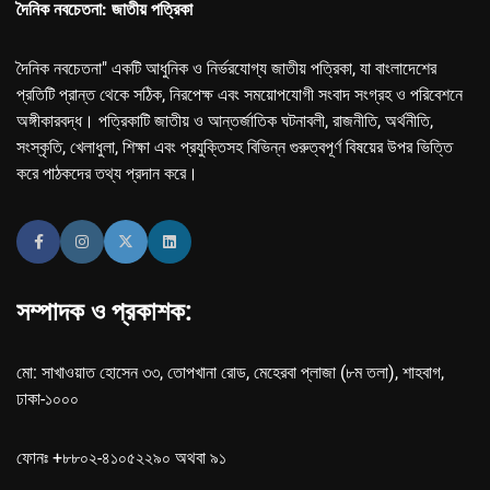
দৈনিক নবচেতনা: জাতীয় পত্রিকা
দৈনিক নবচেতনা" একটি আধুনিক ও নির্ভরযোগ্য জাতীয় পত্রিকা, যা বাংলাদেশের
প্রতিটি প্রান্ত থেকে সঠিক, নিরপেক্ষ এবং সময়োপযোগী সংবাদ সংগ্রহ ও পরিবেশনে
অঙ্গীকারবদ্ধ। পত্রিকাটি জাতীয় ও আন্তর্জাতিক ঘটনাবলী, রাজনীতি, অর্থনীতি,
সংস্কৃতি, খেলাধুলা, শিক্ষা এবং প্রযুক্তিসহ বিভিন্ন গুরুত্বপূর্ণ বিষয়ের উপর ভিত্তি
করে পাঠকদের তথ্য প্রদান করে।
সম্পাদক ও প্রকাশক:
মো: সাখাওয়াত হোসেন ৩৩, তোপখানা রোড, মেহেরবা প্লাজা (৮ম তলা), শাহবাগ,
ঢাকা-১০০০
ফোনঃ +৮৮০২-৪১০৫২২৯০ অথবা ৯১