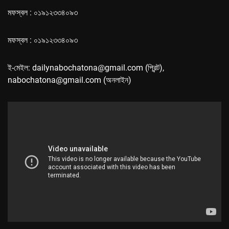
মফস্বল : ০১৯১২৩৩৪০৯৩
মফস্বল : ০১৯১২৩৩৪০৯৩
ই-মেইল: dailynabochatona@gmail.com (প্রিন্ট),
nabochatona@gmail.com (অনলাইন)