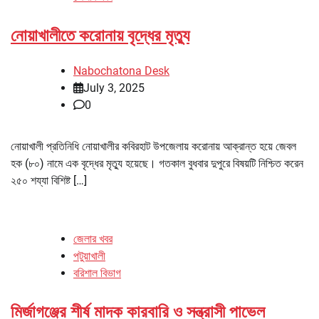
নোয়াখালীতে করোনায় বৃদ্ধের মৃত্যু
Nabochatona Desk
July 3, 2025
0
নোয়াখালী প্রতিনিধি নোয়াখালীর কবিরহাট উপজেলায় করোনায় আক্রান্ত হয়ে জেবল
হক (৮০) নামে এক বৃদ্ধের মৃত্যু হয়েছে। গতকাল বুধবার দুপুরে বিষয়টি নিশ্চিত করেন
২৫০ শয্যা বিশিষ্ট […]
জেলার খবর
পটুয়াখালী
বরিশাল বিভাগ
মির্জাগঞ্জের শীর্ষ মাদক কারবারি ও সন্ত্রাসী পাভেল