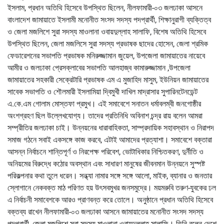
ইসলাম, প্রধান অতিথি হিসেবে উপস্থিত ছিলেন, নীলফামারী-০৩ জলঢাকা আসনে
বাংলাদেশ জামায়াতে ইসলামী মনোনীত সংসদ সদস্য পদপ্রার্থী, শিক্ষানুরাগী ব্যক্তিত্ব
ও জেলা মজলিশে সুরা সদস্য মাওলানা ওবায়দুল্লাহ সালাফি, বিশেষ অতিথি হিসেবে
উপস্থিত ছিলেন, জেলা মজলিসে সুরা সদস্য প্রভাষক ছাদের হোসেন, জেলা শ্রমিক
ফেডারেশনের সভাপতি প্রভাষক মনিরুজ্জামান জুয়েল, উপজেলা জামায়াতের নায়েবে
আমীর ও জলঢাকা প্রেসক্লাবের সভাপতি আলহাজ্ব কামারুজ্জামান ,উপজেলা
জামায়াতের সহকারী সেক্রেটারি প্রভাষক এম এ মুজাহিদ মাসুম, ইউনিয়ন জামায়াতের
সাবেক সভাপতি ও শৌলমারী ইসলামিয়া দ্বিমুখী দাখিল মাদ্রাসার সুপারিনটেনডেন্ট
এ.কে.এম গোলাম মোস্তফা প্রমুখ। এই সমাবেশে সনাতন ধর্মাবলম্বী জনগোষ্ঠীর
অংশগ্রহণ ছিল উল্লেখযোগ্য। তাদের প্রতিনিধি অবিনাশ চন্দ্র রায় বলেন আমরা
সম্প্রীতির জলঢাকা চাই। উন্নয়নের ধারাবাহিকতা, সাম্প্রদায়িক সহাবস্থান ও নিরাপদ
সমাজ গঠনে সবাই একসঙ্গে কাজ করবে, এটাই আমাদের প্রত্যাশা। সমাবেশে বক্তারা
আসন্ন নির্বাচনে শান্তিপূর্ণ ও নিরপেক্ষ পরিবেশ, ভোটাধিকার নিশ্চিতকরণ, দুর্নীতি ও
অনিয়মের বিরুদ্ধে কঠোর অবস্থান এবং সাধারণ মানুষের জীবনমান উন্নয়নে সুস্পষ্ট
পরিকল্পনার কথা তুলে ধরেন। সন্ধ্যা নামার সঙ্গে সঙ্গে আলো, মাইক, ব্যানার ও জনতার
স্লোগানে নেকবক্ত মাঠ পরিণত হয় উৎসবমুখর জনসমুদ্রে। ময়মরুবি তরুণ-যুবকের ঢল
এ নির্বাচনী সমাবেশকে আরও প্রাণবন্ত করে তোলে। অনুষ্ঠানে প্রধান অতিথি হিসেবে
বক্তব্য রাখেন নীলফামারী-০৩ জলঢাকা আসনে জামায়াতের মনোনীত সংসদ সদস্য
পদপ্রার্থী, জেলা মজলিশে সুরা সদস্য মাওলানা ওবায়দুল্লাহ সালাফি। তিনি বলেন দেশে