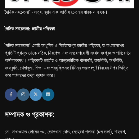
দৈনিক নবচেতনা" - সত্য, ন্যায় এবং জাতীয় চেতনার ধারক ও বাহক।
দৈনিক নবচেতনা: জাতীয় পত্রিকা
দৈনিক নবচেতনা" একটি আধুনিক ও নির্ভরযোগ্য জাতীয় পত্রিকা, যা বাংলাদেশের
প্রতিটি প্রান্ত থেকে সঠিক, নিরপেক্ষ এবং সময়োপযোগী সংবাদ সংগ্রহ ও পরিবেশনে
অঙ্গীকারবদ্ধ। পত্রিকাটি জাতীয় ও আন্তর্জাতিক ঘটনাবলী, রাজনীতি, অর্থনীতি,
সংস্কৃতি, খেলাধুলা, শিক্ষা এবং প্রযুক্তিসহ বিভিন্ন গুরুত্বপূর্ণ বিষয়ের উপর ভিত্তি
করে পাঠকদের তথ্য প্রদান করে।
সম্পাদক ও প্রকাশক:
মো: সাখাওয়াত হোসেন ৩৩, তোপখানা রোড, মেহেরবা প্লাজা (৮ম তলা), শাহবাগ,