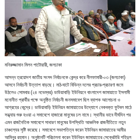
মনিরুজ্জামান মিলন পাটোয়ারী, জলঢাকা
আসন্ন ত্রয়োদশ জাতীয় সংসদ নির্বাচনকে কেন্দ্র করে নীলফামারী-০৩ (জলঢাকা)
আসনে নির্বাচনী উত্তাপ বাড়ছে। মাঠ-ঘাটে বিভিন্ন দলের প্রচার-প্রচারণা জমে
উঠলেও সোমবার (২৪ নভেম্বর) ডাউয়াবাড়ি ইউনিয়নে বাংলাদেশ জামায়াতে ইসলামী
মনোনীত প্রার্থীর পক্ষে অনুষ্ঠিত নির্বাচনী জনসমাবেশ ছিল ব্যাপক আলোচনা ও
আগ্রহের কেন্দ্রে। ডাউয়াবাড়ি ইউনিয়ন জামায়াতের উদ্যোগে নেকবক্ত ফুটবল মাঠে
সন্ধ্যায় শুরু হওয়া এ সমাবেশে হাজারো মানুষের ঢল নামে। স্থানীয় ভাবে দীর্ঘদিন পর
এমন রাজনৈতিক সমাবেশে সাধারণ মানুষের উপস্থিতি আঞ্চলিক রাজনীতিতে নতুন
চাঞ্চল্যের সৃষ্টি করেছে। সমাবেশে সভাপতিত্ব করেন ইউনিয়ন জামায়াতের আমীর
আমিনুর রহমান। অনুষ্ঠানটি পরিচালনা করেন ইউনিয়ন জামায়াতের সেক্রেটারি শহিদুল