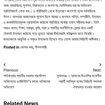
আজ ন্যায়বিচার, সুশাসন, নিরাপত্তা ও জনগণের ভোটাধিকার হরণের অভিযোগ
প্রতিনিয়তই শোনা যায়। এ পরিস্থিতি থেকে উত্তরণে জনগণই হলো সর্বশক্তির
উৎস। আপনারা আমাদেরকে সুযোগ দিলে আমরা এ জনপদে শান্তি, সম্প্রীতি, উন্নয়ন
ও জবাবদিহিতামূলক প্রশাসনিক কাঠামো প্রতিষ্ঠায় সর্বোচ্চ ত্যাগ স্বীকার করব। তিনি
আরও বলেন, শিক্ষা, স্বাস্থ্য, কৃষি, শ্রম ও স্থানীয় অর্থনীতিকে কেন্দ্র করে একটি
টেকসই উন্নয়ন কাঠামো গড়ে তুলতে আমরা দীর্ঘমেয়াদি পরিকল্পনা হাতে নিয়েছি।
জলঢাকাকে আধুনিক ও সমৃদ্ধ উপজেলা হিসেবে গড়ে তোলা আমার নির্বাচনী অঙ্গীকার।
Posted in
জেলার খবর
,
নীলফামারী
Post
Previous:
Next:
navigation
গাইবান্ধায় স্থানীয় সরকার প্রকৌশল
সুনামগঞ্জ -১ আসনের বিএনপির মনোনীত
অধিদপ্তর এলজিইডি”র কাজে অনিয়মের
প্রার্থী আনিসুল হকের নির্বাচনী পথসভা
অভিযোগ
ঐক্যবদ্ধ হওয়ার আহ্বান
Related News