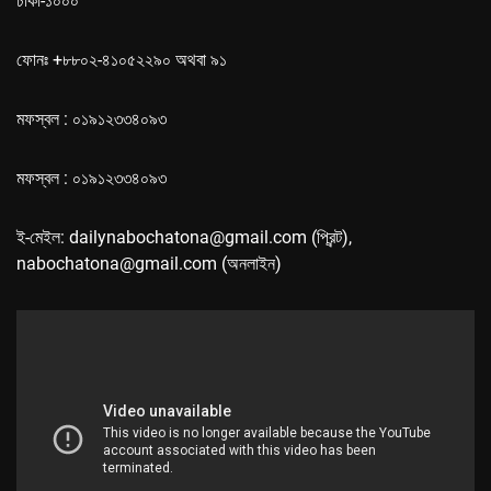
ঢাকা-১০০০
ফোনঃ +৮৮০২-৪১০৫২২৯০ অথবা ৯১
মফস্বল : ০১৯১২৩৩৪০৯৩
মফস্বল : ০১৯১২৩৩৪০৯৩
ই-মেইল: dailynabochatona@gmail.com (প্রিন্ট),
nabochatona@gmail.com (অনলাইন)