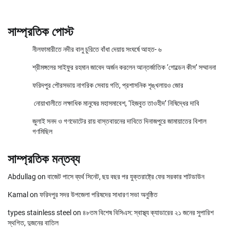
সাম্প্রতিক পোস্ট
নীলফামারীতে নদীর বালু চুরিতে বাঁধা দেয়ায় সংঘর্ষে আহত- ৬
শ্রীমঙ্গলের সাইফুর রহমান জাবেদ অর্জন করলেন আন্তর্জাতিক ‘গোল্ডেন কীস’ সম্মাননা
ফরিদপুর পৌরসভায় নাগরিক সেবায় গতি, প্রশাসনিক শৃঙ্খলায়ও জোর
নোয়াখালীতে লক্ষাধিক মানুষের মহাসমাবেশ, ‘হিজবুত তাওহীদ’ নিষিদ্ধের দাবি
জুলাই সনদ ও গণভোটের রায় বাস্তবায়নের দাবিতে দিনাজপুরে জামায়াতের বিশাল
গণমিছিল
সাম্প্রতিক মন্তব্য
Abdullag
on
বাজেট পাসে ব্যর্থ সিনেট, ছয় বছর পর যুক্তরাষ্ট্রে ফের সরকার শাটডাউন
Kamal
on
ফরিদপুর সদর উপজেলা পরিষদের সাধারণ সভা অনুষ্ঠিত
types stainless steel
on
৪৮তম বিশেষ বিসিএস: স্বাস্থ্য ক্যাডারের ২১ জনের সুপারিশ
স্থগিত, দুজনের বাতিল