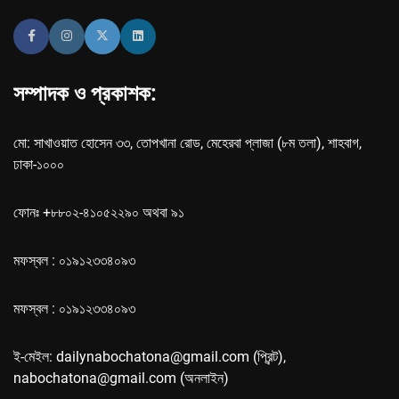
সম্পাদক ও প্রকাশক:
মো: সাখাওয়াত হোসেন ৩৩, তোপখানা রোড, মেহেরবা প্লাজা (৮ম তলা), শাহবাগ,
ঢাকা-১০০০
ফোনঃ +৮৮০২-৪১০৫২২৯০ অথবা ৯১
মফস্বল : ০১৯১২৩৩৪০৯৩
মফস্বল : ০১৯১২৩৩৪০৯৩
ই-মেইল: dailynabochatona@gmail.com (প্রিন্ট),
nabochatona@gmail.com (অনলাইন)