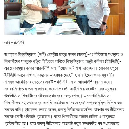
জবি প্রতিনিধি
জগন্নাথ বিশ্ববিদ্যালয় (জবি) কেন্দ্রীয় ছাত্র সংসদ (জকসু)-এর নীতিমালা সংস্কার ও
শিক্ষার্থীদের সম্পূরক বৃত্তি নিশ্চিতের দাবিতে বিশ্ববিদ্যালয় মঞ্জুরী কমিশন (ইউজিসি)-
এর চেয়ারম্যান বরাবর স্মারকলিপি জমা দিয়েছে জবি শাখা ছাত্রদল। রোববার দুপুরে
ইউজিসি ভবনে শাখা ছাত্রদলের আহবায়ক মেহেদী হাসান হিমেল ও সদস্য সচিব
শামসুল আরেফিনের নেতৃত্বে একটি প্রতিনিধি দল এ স্মারকলিপি প্রদান করে।
স্বারকলিপিতে ছাত্রদল জানায়, করোনা-পরবর্তী অর্থনৈতিক সংকট ও দ্রব্যমূল্যের
ঊর্ধ্বগতিতে শিক্ষার্থীদের জীবনযাত্রার ব্যয় বেড়ে গেছে। এমন পরিস্থিতিতে
শিক্ষার্থীদের সহায়তার জন্য আগামী অক্টোবর মাসের মধ্যেই সম্পূরক বৃত্তি নিশ্চিত করা
সময়ের দাবি। ছাত্রদল নেতারা বলেন, জকসু নির্বাচনের তফসিল ঘোষণার পর নীতিমালায়
সময়োপযোগী পরিবর্তন প্রয়োজন। যাতে শিক্ষার্থীদের বর্তমান চাহিদা ও বাস্তবতা
প্রতিফলিত হয়। তারা জকসু নীতিমালায় কয়েকটি নতুন সম্পাদকীয় পদ সংযোজনের