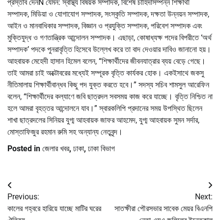
প্রস্তাব দেনÑ যেমন: স্বাস্থ্য বিষয়ক সম্পাদক, বিশেষ চাহিদাসম্পন্ন শিক্ষার্থী
সম্পাদক, মিডিয়া ও যোগাযোগ সম্পাদক, সংস্কৃতি সম্পাদক, দক্ষতা উন্নয়ন সম্পাদক,
আইন ও মানবাধিকার সম্পাদক, বিজ্ঞান ও প্রযুক্তি সম্পাদক, পরিবেশ সম্পাদক এবং
মুক্তিযুদ্ধ ও গণতান্ত্রিক আন্দোলন সম্পাদক। এছাড়া, কোষাধ্যক্ষ পদের বিপরীতে ‘অর্থ
সম্পাদক’ পদকে পুনরাবৃত্তি হিসেবে উল্লেখ করে তা বাদ দেওয়ার দাবিও জানানো হয়।
আহবায়ক মেহেদী হাসান হিমেল বলেন, “শিক্ষার্থীদের জীবনযাত্রার ব্যয় বেড়ে গেছে।
তাই আমরা চাই অক্টোবরের মধ্যেই সম্পূরক বৃত্তি কার্যকর হোক। একইসাথে জকসু
নীতিমালায় শিক্ষার্থীবান্ধব কিছু পদ যুক্ত করতে হবে।” সদস্য সচিব শামসুল আরেফিন
বলেন, “শিক্ষার্থীদের কল্যাণে জবি ছাত্রদল সবসময় কাজ করে যাচ্ছে। বৃত্তি নিশ্চিত না
হলে আমরা বৃহত্তর আন্দোলনে যাব।” স্বারকলিপি প্রদানের সময় উপস্থিত ছিলেন
শাখা ছাত্রদলের সিনিয়র যুগ্ম আহবায়ক জাফর আহমেদ, যুগ্ম আহবায়ক সুমন সর্দার,
মোস্তাফিজুর রহমান রুমি সহ অন্যান্য নেতৃবৃন্দ।
Posted in
জেলার খবর
,
ঢাকা
,
ঢাকা বিভাগ
Post
Previous:
Next:
navigation
কালের গহ্বরে হারিয়ে যাচ্ছে মাটির ঘরের
সাতক্ষীরা পৌরসভার সাবেক মেয়র বিএনপি