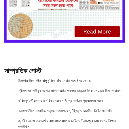
সাম্প্রতিক পোস্ট
নীলফামারীতে নদীর বালু চুরিতে বাঁধা দেয়ায় সংঘর্ষে আহত- ৬
শ্রীমঙ্গলের সাইফুর রহমান জাবেদ অর্জন করলেন আন্তর্জাতিক ‘গোল্ডেন কীস’ সম্মাননা
ফরিদপুর পৌরসভায় নাগরিক সেবায় গতি, প্রশাসনিক শৃঙ্খলায়ও জোর
নোয়াখালীতে লক্ষাধিক মানুষের মহাসমাবেশ, ‘হিজবুত তাওহীদ’ নিষিদ্ধের দাবি
জুলাই সনদ ও গণভোটের রায় বাস্তবায়নের দাবিতে দিনাজপুরে জামায়াতের বিশাল
গণমিছিল