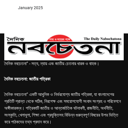
January 2025
দৈনিক নবচেতনা" - সত্য, ন্যায় এবং জাতীয় চেতনার ধারক ও বাহক।
দৈনিক নবচেতনা: জাতীয় পত্রিকা
দৈনিক নবচেতনা" একটি আধুনিক ও নির্ভরযোগ্য জাতীয় পত্রিকা, যা বাংলাদেশের
প্রতিটি প্রান্ত থেকে সঠিক, নিরপেক্ষ এবং সময়োপযোগী সংবাদ সংগ্রহ ও পরিবেশনে
অঙ্গীকারবদ্ধ। পত্রিকাটি জাতীয় ও আন্তর্জাতিক ঘটনাবলী, রাজনীতি, অর্থনীতি,
সংস্কৃতি, খেলাধুলা, শিক্ষা এবং প্রযুক্তিসহ বিভিন্ন গুরুত্বপূর্ণ বিষয়ের উপর ভিত্তি
করে পাঠকদের তথ্য প্রদান করে।