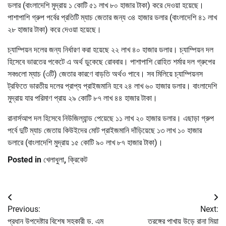
ডলার (বাংলাদেশি মুদ্রায় ১ কোটি ৫১ লাখ ৮০ হাজার টাকা) করে দেওয়া হয়েছে।
পাশাপাশি গ্রুপ পর্বের প্রতিটি ম্যাচ জেতার জন্য ৩৪ হাজার ডলার (বাংলাদেশি ৪১ লাখ
২৮ হাজার টাকা) করে দেওয়া হয়েছে।
চ্যাম্পিয়ন দলের জন্য নির্ধারণ করা হয়েছে ২২ লাখ ৪০ হাজার ডলার। চ্যাম্পিয়ন দল
হিসেবে ভারতের পকেটে এ অর্থ ডুকেছে রোববার। পাশাপাশি রোহিত শর্মার দল গ্রুপের
সবগুলো ম্যাচ (৩টি) জেতার কারণে বাড়তি অর্থও পাবে। সব মিলিয়ে চ্যাম্পিয়নস
ট্রফিতে ভারতীয় দলের প্রাপ্য প্রাইজমানি হবে ২৪ লাখ ৬০ হাজার ডলার। বাংলাদেশি
মুদ্রায় যার পরিমাণ প্রায় ২৯ কোটি ৮৭ লাখ ৪৪ হাজার টাকা।
রানার্সআপ দল হিসেবে নিউজিল্যান্ড পেয়েছে ১১ লাখ ২০ হাজার ডলার। এছাড়া গ্রুপ
পর্বে দুটি ম্যাচ জেতায় কিউইদের মোট প্রাইজমানি দাঁড়িয়েছে ১৩ লাখ ১০ হাজার
ডলারে (বাংলাদেশি মুদ্রায় ১৫ কোটি ৯০ লাখ ৮৭ হাজার টাকা)।
Posted in
খেলাধুলা
,
ক্রিকেট
Post
Previous:
Next:
navigation
প্রধান উপদেষ্টার বিশেষ সহকারী ড. এম
তরঙ্গের পাখায় উড়ে রানা মিয়া