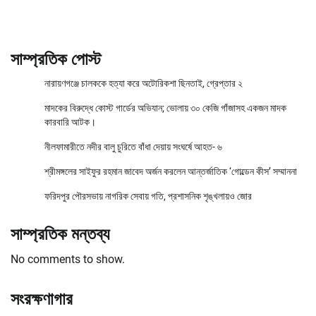
সাম্প্রতিক পোস্ট
নারায়ণগঞ্জে চালককে হত্যা করে অটোরিকশা ছিনতাই, গ্রেপ্তার ২
মাদকের বিরুদ্ধে কোস্ট গার্ডের অভিযান; ভোলায় ৩০ কেজি গাঁজাসহ একজন মাদক
কারবারি আটক।
নীলফামারীতে নদীর বালু চুরিতে বাঁধা দেয়ায় সংঘর্ষে আহত- ৬
শ্রীমঙ্গলের সাইফুর রহমান জাবেদ অর্জন করলেন আন্তর্জাতিক ‘গোল্ডেন কীস’ সম্মাননা
ফরিদপুর পৌরসভায় নাগরিক সেবায় গতি, প্রশাসনিক শৃঙ্খলায়ও জোর
সাম্প্রতিক মন্তব্য
No comments to show.
সংরক্ষণাগার