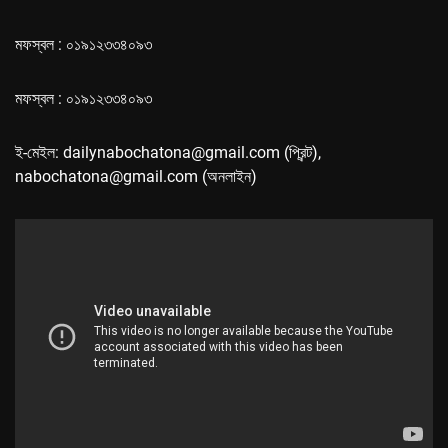
মফস্বল : ০১৯১২৩৩৪০৯৩
মফস্বল : ০১৯১২৩৩৪০৯৩
ই-মেইল: dailynabochatona@gmail.com (প্রিন্ট),
nabochatona@gmail.com (অনলাইন)