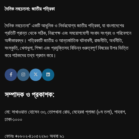
দৈনিক নবচেতনা: জাতীয় পত্রিকা
দৈনিক নবচেতনা" একটি আধুনিক ও নির্ভরযোগ্য জাতীয় পত্রিকা, যা বাংলাদেশের
প্রতিটি প্রান্ত থেকে সঠিক, নিরপেক্ষ এবং সময়োপযোগী সংবাদ সংগ্রহ ও পরিবেশনে
অঙ্গীকারবদ্ধ। পত্রিকাটি জাতীয় ও আন্তর্জাতিক ঘটনাবলী, রাজনীতি, অর্থনীতি,
সংস্কৃতি, খেলাধুলা, শিক্ষা এবং প্রযুক্তিসহ বিভিন্ন গুরুত্বপূর্ণ বিষয়ের উপর ভিত্তি
করে পাঠকদের তথ্য প্রদান করে।
সম্পাদক ও প্রকাশক:
মো: সাখাওয়াত হোসেন ৩৩, তোপখানা রোড, মেহেরবা প্লাজা (৮ম তলা), শাহবাগ,
ঢাকা-১০০০
ফোনঃ +৮৮০২-৪১০৫২২৯০ অথবা ৯১