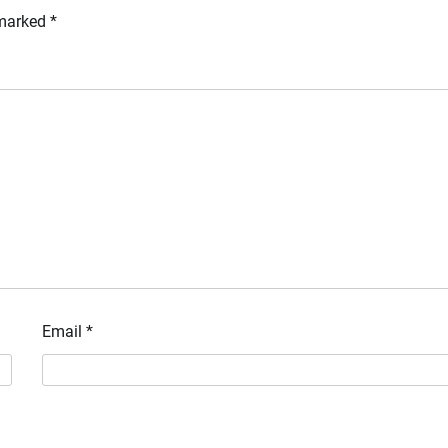
 marked
*
Email
*