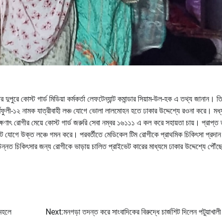
 দুপুরে কোস্ট গার্ড মিডিয়া কর্মকর্তা লেফটেন্যান্ট কমান্ডার সিয়াম-উল-হক এ তথ্য জানান। ত
্ণফুলী-১২ নামক যাত্রীবাহী লঞ্চ যোগে ভোলা লালমোহন হতে ঢাকার উদ্দেশ্যে রওনা করে। মধ
্ষণাৎ রোগীর মেয়ে কোস্ট গার্ড জরুরি সেবা নম্বর ১৬১১১ এ কল করে সহায়তা চায়। প্রাপ্ত 
 বোট যোগে উক্ত লঞ্চে গমন করে। পরবর্তীতে মেডিকেল টিম রোগীকে প্রাথমিক চিকিৎসা প্রদান
্নত চিকিৎসার জন্য রোগীকে ভাড়ায় চালিত প্রাইভেট কারের মাধ্যমে ঢাকার উদ্দেশ্যে পৌঁছে
 মহলে
Next:
মনগড়া তদন্ত করে সাংবাদিকের বিরুদ্ধে চার্জশিট দিলেন পটুয়াখালী