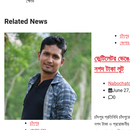
ক্ষোভ
navigation
Related News
চাঁদপুর
জেলার
ভেন্টিলেটর ভেঙে 
নগদ টাকা লুট
Nabochat
June 27
0
চাঁদপুর প্রতিনিধি চাঁদপুর
চাঁদপুর
নগদ টাকা ও প্রয়োজনীয় 