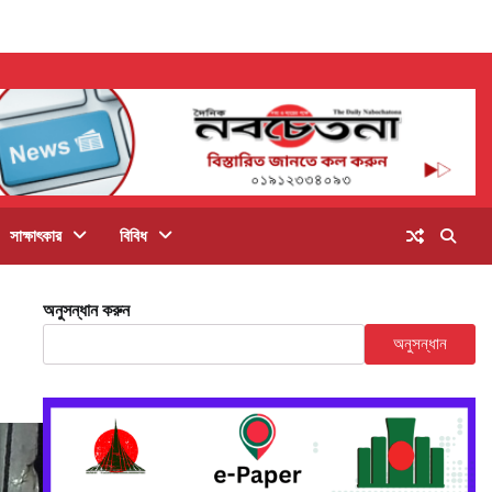
সাক্ষাৎকার
বিবিধ
অনুসন্ধান করুন
অনুসন্ধান