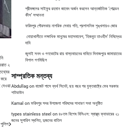
শ্রীমঙ্গলের সাইফুর রহমান জাবেদ অর্জন করলেন আন্তর্জাতিক ‘গোল্ডেন
কীস’ সম্মাননা
ফরিদপুর পৌরসভায় নাগরিক সেবায় গতি, প্রশাসনিক শৃঙ্খলায়ও জোর
নোয়াখালীতে লক্ষাধিক মানুষের মহাসমাবেশ, ‘হিজবুত তাওহীদ’ নিষিদ্ধের
দাবি
জুলাই সনদ ও গণভোটের রায় বাস্তবায়নের দাবিতে দিনাজপুরে জামায়াতের
িনি
বিশাল গণমিছিল
্যরাত ২
তথ্যের
সাম্প্রতিক মন্তব্য
 করে
 দেওয়া
Abdullag
on
বাজেট পাসে ব্যর্থ সিনেট, ছয় বছর পর যুক্তরাষ্ট্রে ফের সরকার
শাটডাউন
Kamal
on
ফরিদপুর সদর উপজেলা পরিষদের সাধারণ সভা অনুষ্ঠিত
types stainless steel
on
৪৮তম বিশেষ বিসিএস: স্বাস্থ্য ক্যাডারের ২১
জনের সুপারিশ স্থগিত, দুজনের বাতিল
 পুলিশ