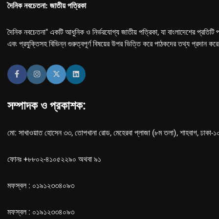
দৈনিক নবচেতনা: জাতীয় পত্রিকা
দৈনিক নবচেতনা" একটি আধুনিক ও নির্ভরযোগ্য জাতীয় পত্রিকা, যা বাংলাদেশের প্রতিটি প
এবং প্রযুক্তিসহ বিভিন্ন গুরুত্বপূর্ণ বিষয়ের উপর ভিত্তি করে পাঠকদের তথ্য প্রদান কর
সম্পাদক ও প্রকাশক:
মো: সাখাওয়াত হোসেন ৩৩, তোপখানা রোড, মেহেরবা প্লাজা (৮ম তলা), শাহবাগ, ঢাকা-
ফোনঃ +৮৮০২-৪১০৫২২৯০ অথবা ৯১
মফস্বল : ০১৯১২৩৩৪০৯৩
মফস্বল : ০১৯১২৩৩৪০৯৩