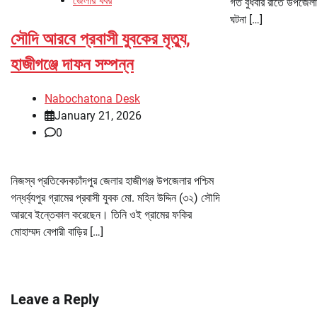
জেলার খবর
গত বুধবার রাতে উপজেলার
ঘটনা […]
সৌদি আরবে প্রবাসী যুবকের মৃত্যু,
হাজীগঞ্জে দাফন সম্পন্ন
Nabochatona Desk
January 21, 2026
0
নিজস্ব প্রতিবেদকচাঁদপুর জেলার হাজীগঞ্জ উপজেলার পশ্চিম
গন্ধর্ব্যপুর গ্রামের প্রবাসী যুবক মো. মহিন উদ্দিন (৩২) সৌদি
আরবে ইন্তেকাল করেছেন। তিনি ওই গ্রামের ফকির
মোহাম্মদ বেপারী বাড়ির […]
Leave a Reply