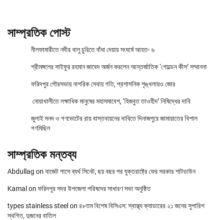
সাম্প্রতিক পোস্ট
নীলফামারীতে নদীর বালু চুরিতে বাঁধা দেয়ায় সংঘর্ষে আহত- ৬
শ্রীমঙ্গলের সাইফুর রহমান জাবেদ অর্জন করলেন আন্তর্জাতিক ‘গোল্ডেন কীস’ সম্মাননা
ফরিদপুর পৌরসভায় নাগরিক সেবায় গতি, প্রশাসনিক শৃঙ্খলায়ও জোর
নোয়াখালীতে লক্ষাধিক মানুষের মহাসমাবেশ, ‘হিজবুত তাওহীদ’ নিষিদ্ধের দাবি
জুলাই সনদ ও গণভোটের রায় বাস্তবায়নের দাবিতে দিনাজপুরে জামায়াতের বিশাল
গণমিছিল
সাম্প্রতিক মন্তব্য
Abdullag
on
বাজেট পাসে ব্যর্থ সিনেট, ছয় বছর পর যুক্তরাষ্ট্রে ফের সরকার শাটডাউন
Kamal
on
ফরিদপুর সদর উপজেলা পরিষদের সাধারণ সভা অনুষ্ঠিত
types stainless steel
on
৪৮তম বিশেষ বিসিএস: স্বাস্থ্য ক্যাডারের ২১ জনের সুপারিশ
স্থগিত, দুজনের বাতিল