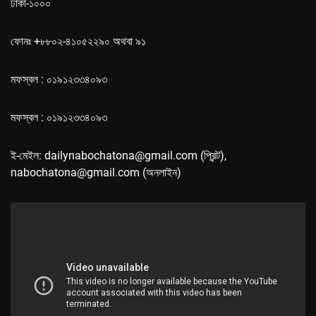
ঢাকা-১০০০
ফোনঃ +৮৮০২-৪১০৫২২৯০ অথবা ৯১
মফস্বল : ০১৯১২৩৩৪০৯৩
মফস্বল : ০১৯১২৩৩৪০৯৩
ই-মেইল: dailynabochatona@gmail.com (প্রিন্ট),
nabochatona@gmail.com (অনলাইন)