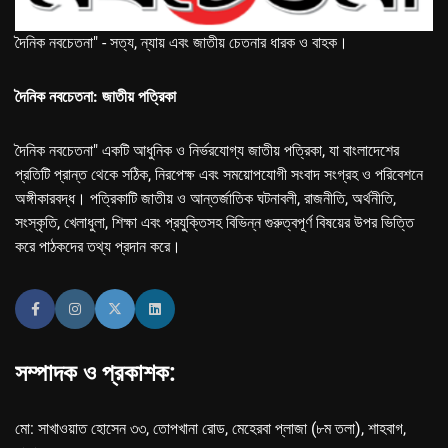
দৈনিক নবচেতনা" - সত্য, ন্যায় এবং জাতীয় চেতনার ধারক ও বাহক।
দৈনিক নবচেতনা: জাতীয় পত্রিকা
দৈনিক নবচেতনা" একটি আধুনিক ও নির্ভরযোগ্য জাতীয় পত্রিকা, যা বাংলাদেশের
প্রতিটি প্রান্ত থেকে সঠিক, নিরপেক্ষ এবং সময়োপযোগী সংবাদ সংগ্রহ ও পরিবেশনে
অঙ্গীকারবদ্ধ। পত্রিকাটি জাতীয় ও আন্তর্জাতিক ঘটনাবলী, রাজনীতি, অর্থনীতি,
সংস্কৃতি, খেলাধুলা, শিক্ষা এবং প্রযুক্তিসহ বিভিন্ন গুরুত্বপূর্ণ বিষয়ের উপর ভিত্তি
করে পাঠকদের তথ্য প্রদান করে।
সম্পাদক ও প্রকাশক:
মো: সাখাওয়াত হোসেন ৩৩, তোপখানা রোড, মেহেরবা প্লাজা (৮ম তলা), শাহবাগ,