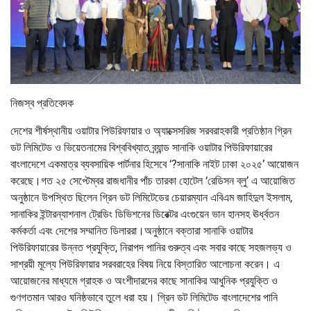
নিজস্ব প্রতিবেদক
দেশের শীর্ষস্থানীয় ওয়াটার পিউরিফায়ার ও অ্যাক্সেসরিজ সরবরাহকারী প্রতিষ্ঠান গ্রিন
ডট লিমিটেড ও ভিয়েতনামের বিশ্ববিখ্যাত ব্র্যান্ড সানাকি ওয়াটার পিউরিফায়ারের
বাংলাদেশে একমাত্র ব্যবসায়িক পার্টনার হিসেবে ‘?সানাকি নাইট ঢাকা ২০২৫’ আয়োজন
করেছে।গত ২৫ সেপ্টেম্বর রাজধানীর পাঁচ তারকা হোটেল ‘রেডিসন ব্লু’ এ আয়োজিত
অনুষ্ঠানে উপস্থিত ছিলেন গ্রিন ডট লিমিটেডের চেয়ারম্যান এবিএম জাহিদুল ইসলাম,
সানাকির ইন্টারন্যাশনাল ট্রেডিং ডিভিশনের ডিরেক্টর এংগুয়েন ভান হানসহ ঊর্ধ্বতন
কর্মকর্তা এবং দেশের সম্মানিত ডিলাররা।অনুষ্ঠানে বক্তারা সানাকি ওয়াটার
পিউরিফায়ারের উন্নত প্রযুক্তি, নিরাপদ পানির গুরুত্ব এবং সবার কাছে সহজলভ্য ও
সাশ্রয়ী মূল্যে পিউরিফায়ার সরবরাহের বিষয় নিয়ে বিস্তারিত আলোচনা করেন। এ
আয়োজনের মাধ্যমে গ্রাহক ও অংশীদারদের কাছে সানাকির আধুনিক প্রযুক্তি ও
গুণগতমান আরও ঘনিষ্ঠভাবে তুলে ধরা হয়। গ্রিন ডট লিমিটেড বাংলাদেশের পানি