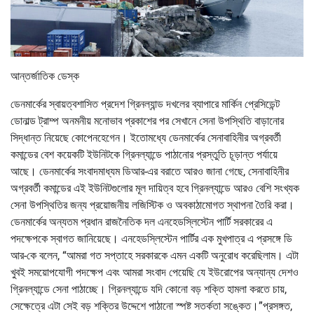
আন্তর্জাতিক ডেস্ক
ডেনমার্কের স্বায়ত্বশাসিত প্রদেশ গ্রিনল্যান্ড দখলের ব্যাপারে মার্কিন প্রেসিডেন্ট
ডোনাল্ড ট্রাম্প অনমনীয় মনোভাব প্রকাশের পর সেখানে সেনা উপস্থিতি বাড়ানোর
সিদ্ধান্ত নিয়েছে কোপেনহেগেন। ইতোমধ্যে ডেনমার্কের সেনাবাহিনীর অগ্রবর্তী
কমান্ডের বেশ কয়েকটি ইউনিটকে গ্রিনল্যান্ডে পাঠানোর প্রস্তুতি চূড়ান্ত পর্যায়ে
আছে। ডেনমার্কের সংবাদমাধ্যম ডিআর-এর বরাতে আরও জানা গেছে, সেনাবাহিনীর
অগ্রবর্তী কমান্ডের এই ইউনিটগুলোর মূল দায়িত্ব হবে গ্রিনল্যান্ডে আরও বেশি সংখ্যক
সেনা উপস্থিতির জন্য প্রয়োজনীয় লজিস্টিক ও অবকাঠামোগত স্থাপনা তৈরি করা।
ডেনমার্কের অন্যতম প্রধান রাজনৈতিক দল এনহেডস্লিস্টেন পার্টি সরকারের এ
পদক্ষেপকে স্বাগত জানিয়েছে। এনহেডস্লিস্টেন পার্টির এক মুখপাত্র এ প্রসঙ্গে ডি
আর-কে বলেন, “আমরা গত সপ্তাহে সরকারকে এমন একটি অনুরোধ করেছিলাম। এটা
খুবই সময়োপযোগী পদক্ষেপ এবং আমরা সংবাদ পেয়েছি যে ইউরোপের অন্যান্য দেশও
গ্রিনল্যান্ডে সেনা পাঠাচ্ছে। গ্রিনল্যান্ডে যদি কোনো বড় শক্তি হামলা করতে চায়,
সেক্ষেত্রে এটা সেই বড় শক্তির উদ্দেশে পাঠানো স্পষ্ট সতর্কতা সঙ্কেত।”প্রসঙ্গত,