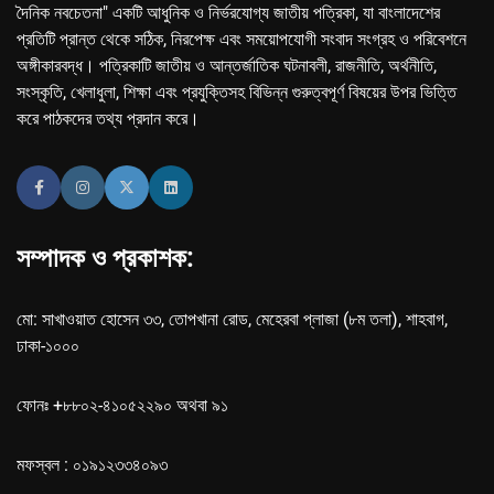
দৈনিক নবচেতনা" একটি আধুনিক ও নির্ভরযোগ্য জাতীয় পত্রিকা, যা বাংলাদেশের
প্রতিটি প্রান্ত থেকে সঠিক, নিরপেক্ষ এবং সময়োপযোগী সংবাদ সংগ্রহ ও পরিবেশনে
অঙ্গীকারবদ্ধ। পত্রিকাটি জাতীয় ও আন্তর্জাতিক ঘটনাবলী, রাজনীতি, অর্থনীতি,
সংস্কৃতি, খেলাধুলা, শিক্ষা এবং প্রযুক্তিসহ বিভিন্ন গুরুত্বপূর্ণ বিষয়ের উপর ভিত্তি
করে পাঠকদের তথ্য প্রদান করে।
সম্পাদক ও প্রকাশক:
মো: সাখাওয়াত হোসেন ৩৩, তোপখানা রোড, মেহেরবা প্লাজা (৮ম তলা), শাহবাগ,
ঢাকা-১০০০
ফোনঃ +৮৮০২-৪১০৫২২৯০ অথবা ৯১
মফস্বল : ০১৯১২৩৩৪০৯৩