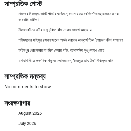
সাম্প্রতিক পোস্ট
মাদকের বিরুদ্ধে কোস্ট গার্ডের অভিযান; ভোলায় ৩০ কেজি গাঁজাসহ একজন মাদক
কারবারি আটক।
নীলফামারীতে নদীর বালু চুরিতে বাঁধা দেয়ায় সংঘর্ষে আহত- ৬
শ্রীমঙ্গলের সাইফুর রহমান জাবেদ অর্জন করলেন আন্তর্জাতিক ‘গোল্ডেন কীস’ সম্মাননা
ফরিদপুর পৌরসভায় নাগরিক সেবায় গতি, প্রশাসনিক শৃঙ্খলায়ও জোর
নোয়াখালীতে লক্ষাধিক মানুষের মহাসমাবেশ, ‘হিজবুত তাওহীদ’ নিষিদ্ধের দাবি
সাম্প্রতিক মন্তব্য
No comments to show.
সংরক্ষণাগার
August 2026
July 2026