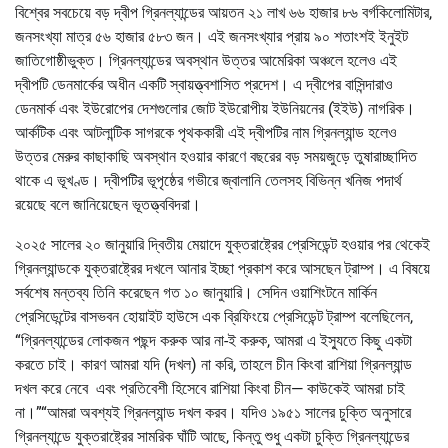
বিশ্বের সবচেয়ে বড় দ্বীপ গ্রিনল্যান্ডের আয়তন ২১ লাখ ৬৬ হাজার ৮৬ বর্গকিলোমিটার,
জনসংখ্যা মাত্র ৫৬ হাজার ৫৮৩ জন। এই জনসংখ্যার প্রায় ৯০ শতাংশই ইনুইট
জাতিগোষ্ঠীভুক্ত। গ্রিনল্যান্ডের অবস্থান উত্তর আমেরিকা অঞ্চলে হলেও এই
দ্বীপটি ডেনমার্কের অধীন একটি স্বায়ত্ত্বশাসিত প্রদেশ। এ দ্বীপের বাসিন্দারাও
ডেনমার্ক এবং ইউরোপের দেশগুলোর জোট ইউরোপীয় ইউনিয়নের (ইইউ) নাগরিক।
আর্কটিক এবং আটলান্টিক সাগরকে পৃথককারী এই দ্বীপটির নাম গ্রিনল্যান্ড হলেও
উত্তর মেরুর কাছাকাছি অবস্থান হওয়ার কারণে বছরের বড় সময়জুড়ে তুষারাচ্ছাদিত
থাকে এ ভূখণ্ড। দ্বীপটির ভূপৃষ্ঠের গভীরে জ্বালানি তেলসহ বিভিন্ন খনিজ পদার্থ
রয়েছে বলে জানিয়েছেন ভূতত্ত্ববিদরা।
২০২৫ সালের ২০ জানুয়ারি দ্বিতীয় মেয়াদে যুক্তরাষ্ট্রের প্রেসিডেন্ট হওয়ার পর থেকেই
গ্রিনল্যান্ডকে যুক্তরাষ্ট্রের দখলে আনার ইচ্ছা প্রকাশ করে আসছেন ট্রাম্প। এ বিষয়ে
সর্বশেষ মন্তব্য তিনি করেছেন গত ১০ জানুয়ারি। সেদিন ওয়াশিংটনে মার্কিন
প্রেসিডেন্টের বাসভবন হোয়াইট হাউসে এক ব্রিফিংয়ে প্রেসিডেন্ট ট্রাম্প বলেছিলেন,
“গ্রিনল্যান্ডের লোকজন পছন্দ করুক আর না-ই করুক, আমরা এ ইস্যুতে কিছু একটা
করতে চাই। কারণ আমরা যদি (দখল) না করি, তাহলে চীন কিংবা রাশিয়া গ্রিনল্যান্ড
দখল করে নেবে এবং প্রতিবেশী হিসেবে রাশিয়া কিংবা চীন— কাউকেই আমরা চাই
না।”“আমরা অবশ্যই গ্রিনল্যান্ড দখল করব। যদিও ১৯৫১ সালের চুক্তি অনুসারে
গ্রিনল্যান্ডে যুক্তরাষ্ট্রের সামরিক ঘাঁটি আছে, কিন্তু শুধু একটা চুক্তি গ্রিনল্যান্ডের