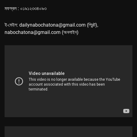
মফস্বল : ০১৯১২৩৩৪০৯৩
ই-মেইল: dailynabochatona@gmail.com (প্রিন্ট),
nabochatona@gmail.com (অনলাইন)