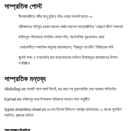
সাম্প্রতিক পোস্ট
নীলফামারীতে নদীর বালু চুরিতে বাঁধা দেয়ায় সংঘর্ষে আহত- ৬
শ্রীমঙ্গলের সাইফুর রহমান জাবেদ অর্জন করলেন আন্তর্জাতিক ‘গোল্ডেন কীস’ সম্মাননা
ফরিদপুর পৌরসভায় নাগরিক সেবায় গতি, প্রশাসনিক শৃঙ্খলায়ও জোর
নোয়াখালীতে লক্ষাধিক মানুষের মহাসমাবেশ, ‘হিজবুত তাওহীদ’ নিষিদ্ধের দাবি
জুলাই সনদ ও গণভোটের রায় বাস্তবায়নের দাবিতে দিনাজপুরে জামায়াতের বিশাল
গণমিছিল
সাম্প্রতিক মন্তব্য
Abdullag
on
বাজেট পাসে ব্যর্থ সিনেট, ছয় বছর পর যুক্তরাষ্ট্রে ফের সরকার শাটডাউন
Kamal
on
ফরিদপুর সদর উপজেলা পরিষদের সাধারণ সভা অনুষ্ঠিত
types stainless steel
on
৪৮তম বিশেষ বিসিএস: স্বাস্থ্য ক্যাডারের ২১ জনের সুপারিশ
স্থগিত, দুজনের বাতিল