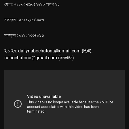
ফোনঃ +৮৮০২-৪১০৫২২৯০ অথবা ৯১
মফস্বল : ০১৯১২৩৩৪০৯৩
মফস্বল : ০১৯১২৩৩৪০৯৩
ই-মেইল: dailynabochatona@gmail.com (প্রিন্ট),
nabochatona@gmail.com (অনলাইন)