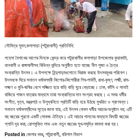
সৌমিত্র সুমন,কলাপাড়া (পটুয়াখালী) প্রতিনিধি:
পহেলা বৈশাখের আগের দিনকে কেন্দ্র করে পটুয়াখালীর কলাপাড়া উপজেলার কুয়াকাটা,
ধানখালী ও রাঙ্গাবালীসহ বিভিন্ন মন্দিরে অনুষ্ঠিত হতে যাচ্ছে নীল পূজা ও চৈত্র
সংক্রান্তি উৎসব। এ উপলক্ষে হিন্দুপাড়াগুলোতে বিরাজ করছে উৎসবমুখর পরিবেশ।
উৎসবকে ঘিরে সনাতন ধর্মাবলম্বী কিশোর-কিশোরীরা শিব-পার্বতী, রাধা-কৃষ্ণ, লক্ষ্মী, রাম-
লক্ষ্মণ ও মুনি-ঋষির বেশে সজ্জিত হয়ে বাড়ি বাড়ি ঘুরে বেড়াচ্ছে। ঢাক, কাঁসি ও সানাই
বাজিয়ে গাজন যাত্রার মাধ্যমে তারা সংক্রান্তির দান সংগ্রহ করছে। এ সময় ধর্মীয়
সংগীত, নৃত্য, মন্ত্রপাঠ ও উলুধ্বনিতে প্রতিটি বাড়ি হয়ে উঠছে মুখরিত ও প্রাণবন্ত।
সনাতন ধর্মাবলম্বীদের সূত্রে জানা যায়, এই উৎসব কেবল ধর্মীয় আচার-অনুষ্ঠান নয়; এটি
বহু বছরের পুরনো একটি লোকজ ঐতিহ্য। এই আচার পালনের মাধ্যমে বিদায়ী বছরের
গ্লানি দূর করা, রোগমুক্তি লাভ এবং নতুন বছরের সুখ-সমৃদ্ধি কামনা করা হয়।
Posted in
জেলার খবর
,
পটুয়াখালী
,
বরিশাল বিভাগ