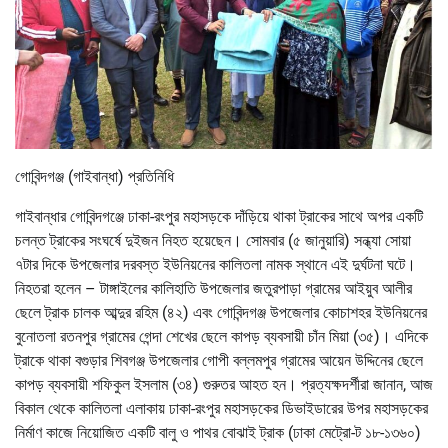
গোবিন্দগঞ্জ (গাইবান্ধা) প্রতিনিধি
গাইবান্ধার গোবিন্দগঞ্জে ঢাকা-রংপুর মহাসড়কে দাঁড়িয়ে থাকা ট্রাকের সাথে অপর একটি
চলন্ত ট্রাকের সংঘর্ষে দুইজন নিহত হয়েছেন। সোমবার (৫ জানুয়ারি) সন্ধ্যা সোয়া
৭টার দিকে উপজেলার দরবস্ত ইউনিয়নের কালিতলা নামক স্থানে এই দুর্ঘটনা ঘটে।
নিহতরা হলেন – টাঙ্গাইলের কালিহাতি উপজেলার জতুরপাড়া গ্রামের আইয়ুব আলীর
ছেলে ট্রাক চালক আব্দুর রহিম (৪২) এবং গোবিন্দগঞ্জ উপজেলার কোচাশহর ইউনিয়নের
বুনোতলা রতনপুর গ্রামের গেন্দা শেখের ছেলে কাপড় ব্যবসায়ী চাঁন মিয়া (৩৫)। এদিকে
ট্রাকে থাকা বগুড়ার শিবগঞ্জ উপজেলার গোপী বল্লমপুর গ্রামের আয়েন উদ্দিনের ছেলে
কাপড় ব্যবসায়ী শফিকুল ইসলাম (৩৪) গুরুতর আহত হন। প্রত্যক্ষদর্শীরা জানান, আজ
বিকাল থেকে কালিতলা এলাকায় ঢাকা-রংপুর মহাসড়কের ডিভাইডারের উপর মহাসড়কের
নির্মাণ কাজে নিয়োজিত একটি বালু ও পাথর বোঝাই ট্রাক (ঢাকা মেট্রো-ট ১৮-১৩৬০)