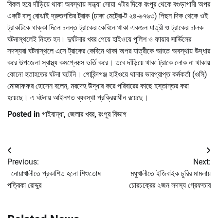
বিকল হয়ে দাঁড়িয়ে থাকা অবস্থায় সন্ধ্যা সোয়া ৭টার দিকে রংপুর থেকে বগুড়াগামী অপর
একটি বালু বোঝাই দ্রুতগতির ট্রাক (ঢাকা মেট্রো-ট ২৪-৬৭৬৩) পিছন দিক থেকে ওই
ট্রাকটিকে ধাক্কা দিলে চলন্ত ট্রাকের কেবিনে থাকা একজন যাত্রী ও ট্রাকের চালক
ঘটনাস্থলেই নিহত হন। দুর্ঘটনার খবর পেয়ে হাইওয়ে পুলিশ ও ফায়ার সার্ভিসের
সদস্যরা ঘটনাস্থলে এসে ট্রাকের কেবিনে থাকা অপর যাত্রীকে আহত অবস্থায় উদ্ধার
করে উপজেলা স্বাস্থ্য কমপ্লেক্সে ভর্তি করে। তবে দাঁড়িয়ে থাকা ট্রাকে লোক না থাকায়
কোনো হতাহতের ঘটনা ঘটেনি। গোবিন্দগঞ্জ হাইওয়ে থানার ভারপ্রাপ্ত কর্মকর্তা (ওসি)
মোজাফফর হোসেন বলেন, মরদেহ উদ্ধার করে পরিবারের কাছে হস্তান্তর করা
হয়েছে। এ ঘটনায় আইনগত ব্যবস্থা প্রক্রিয়াধীন রয়েছে।
Posted in
গাইবান্ধা
,
জেলার খবর
,
রংপুর বিভাগ
Post
Previous:
Next:
navigation
নোয়াখালীতে প্রকাশিত হলো শিশুতোষ
মধুখালীতে ইজিবাইক চুরির মামলায়
পত্রিকা রোদ্দুর
চোরচক্রের ২জন সদস্য গ্রেফতার