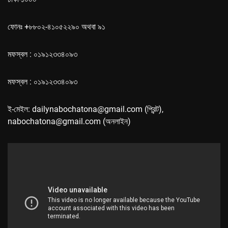
ফোনঃ +৮৮০২-৪১০৫২২৯০ অথবা ৯১
মফস্বল : ০১৯১২৩৩৪০৯৩
মফস্বল : ০১৯১২৩৩৪০৯৩
ই-মেইল: dailynabochatona@gmail.com (প্রিন্ট),
nabochatona@gmail.com (অনলাইন)