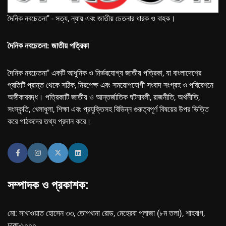
দৈনিক নবচেতনা" - সত্য, ন্যায় এবং জাতীয় চেতনার ধারক ও বাহক।
দৈনিক নবচেতনা: জাতীয় পত্রিকা
দৈনিক নবচেতনা" একটি আধুনিক ও নির্ভরযোগ্য জাতীয় পত্রিকা, যা বাংলাদেশের
প্রতিটি প্রান্ত থেকে সঠিক, নিরপেক্ষ এবং সময়োপযোগী সংবাদ সংগ্রহ ও পরিবেশনে
অঙ্গীকারবদ্ধ। পত্রিকাটি জাতীয় ও আন্তর্জাতিক ঘটনাবলী, রাজনীতি, অর্থনীতি,
সংস্কৃতি, খেলাধুলা, শিক্ষা এবং প্রযুক্তিসহ বিভিন্ন গুরুত্বপূর্ণ বিষয়ের উপর ভিত্তি
করে পাঠকদের তথ্য প্রদান করে।
সম্পাদক ও প্রকাশক:
মো: সাখাওয়াত হোসেন ৩৩, তোপখানা রোড, মেহেরবা প্লাজা (৮ম তলা), শাহবাগ,
ঢাকা-১০০০