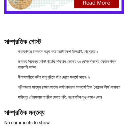
সাম্প্রতিক পোস্ট
নারায়ণগঞ্জে চালককে হত্যা করে অটোরিকশা ছিনতাই, গ্রেপ্তার ২
মাদকের বিরুদ্ধে কোস্ট গার্ডের অভিযান; ভোলায় ৩০ কেজি গাঁজাসহ একজন মাদক
কারবারি আটক।
নীলফামারীতে নদীর বালু চুরিতে বাঁধা দেয়ায় সংঘর্ষে আহত- ৬
শ্রীমঙ্গলের সাইফুর রহমান জাবেদ অর্জন করলেন আন্তর্জাতিক ‘গোল্ডেন কীস’ সম্মাননা
ফরিদপুর পৌরসভায় নাগরিক সেবায় গতি, প্রশাসনিক শৃঙ্খলায়ও জোর
সাম্প্রতিক মন্তব্য
No comments to show.