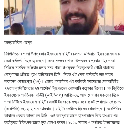
আন্তর্জাতিক ডেস্ক
ফিলিস্তিনের গাজা উপত্যকায় ইসরায়েলি বাহিনীর চলমান অভিযানে ইসরায়েলের এক
সেনা কর্মকর্তা নিহত হয়েছেন। আজ মঙ্গলবার গাজা উপত্যকার প্রধান শহর গাজা
সিটিতে সামরিক অভিযান চলার সময় গাজা উপত্যকা নিয়ন্ত্রণকারী গোষ্ঠী হামাসের
যোদ্ধাদের গুলিতে প্রাণ হারিয়েছেন তিনি।নিহত ওই সেনা কর্মকর্তার নাম শাহার
নাতানেল বোজাগ্লো (২৭)। মেজর পদমর্যাদার এই কর্মকর্তা সরায়েলের সেনাবাহিনীর
৭৭তম ব্যাটালিয়েনের ৭ম আর্মোর্ড ব্রিগ্রেডের কোম্পানি কমান্ডার ছিলেন।এক বিবৃতিতে
ইসরায়েলের প্রতিরক্ষা বাহিনী (আইডিএফ) জানিয়েছে, আজ সোমবার সকালের দিকে
গাজা সিটিতে ইসরায়েলি বাহিনীর একটি ট্যাংককে লক্ষ্য করে রকেট প্রোপেল্ড গ্রেনেড
(আরপিজি) ছোড়ে হামাস যোদ্ধারা। ওই ট্যাংকটিতে ছিলেন বোজাগ্লো। আরপিজির
আঘাতে গুরুতর আহত হন তিনি।ওই অবস্থায় তাকে হাসপাতালে নিয়ে যাওয়ার পর
কর্তব্যরত চিকিৎসক তাকে মৃত ঘোষণা করেন।২০২৩ সালের ৭ অক্টোবর ইসরায়েলের