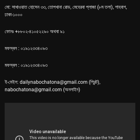
মো: সাখাওয়াত হোসেন ৩৩, তোপখানা রোড, মেহেরবা প্লাজা (৮ম তলা), শাহবাগ,
ঢাকা-১০০০
ফোনঃ +৮৮০২-৪১০৫২২৯০ অথবা ৯১
মফস্বল : ০১৯১২৩৩৪০৯৩
মফস্বল : ০১৯১২৩৩৪০৯৩
ই-মেইল: dailynabochatona@gmail.com (প্রিন্ট),
nabochatona@gmail.com (অনলাইন)