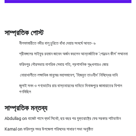
সাম্প্রতিক পোস্ট
নীলফামারীতে নদীর বালু চুরিতে বাঁধা দেয়ায় সংঘর্ষে আহত- ৬
শ্রীমঙ্গলের সাইফুর রহমান জাবেদ অর্জন করলেন আন্তর্জাতিক ‘গোল্ডেন কীস’ সম্মাননা
ফরিদপুর পৌরসভায় নাগরিক সেবায় গতি, প্রশাসনিক শৃঙ্খলায়ও জোর
নোয়াখালীতে লক্ষাধিক মানুষের মহাসমাবেশ, ‘হিজবুত তাওহীদ’ নিষিদ্ধের দাবি
জুলাই সনদ ও গণভোটের রায় বাস্তবায়নের দাবিতে দিনাজপুরে জামায়াতের বিশাল
গণমিছিল
সাম্প্রতিক মন্তব্য
Abdullag
on
বাজেট পাসে ব্যর্থ সিনেট, ছয় বছর পর যুক্তরাষ্ট্রে ফের সরকার শাটডাউন
Kamal
on
ফরিদপুর সদর উপজেলা পরিষদের সাধারণ সভা অনুষ্ঠিত