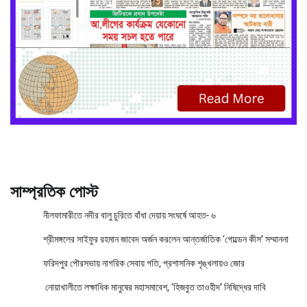
সাম্প্রতিক পোস্ট
নীলফামারীতে নদীর বালু চুরিতে বাঁধা দেয়ায় সংঘর্ষে আহত- ৬
শ্রীমঙ্গলের সাইফুর রহমান জাবেদ অর্জন করলেন আন্তর্জাতিক ‘গোল্ডেন কীস’ সম্মাননা
ফরিদপুর পৌরসভায় নাগরিক সেবায় গতি, প্রশাসনিক শৃঙ্খলায়ও জোর
নোয়াখালীতে লক্ষাধিক মানুষের মহাসমাবেশ, ‘হিজবুত তাওহীদ’ নিষিদ্ধের দাবি