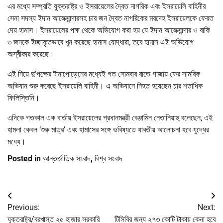
এর মধ্যে সম্প্রতি যুক্তরাষ্ট্র ও ইসরায়েলের দ্বৈত নাগরিক এবং ইসরায়েলি বাহিনীর
সেনা সদস্য ইদান আলেক্সান্দারসহ চার জন দ্বৈত নাগরিকের মরদেহ ইসরায়েলকে ফেরত
দেয় হামাস। ইসরায়েলের পক্ষ থেকে অভিযোগ করা হয় যে ইদান আলেক্সান্দার ও বাকি
৩ জনকে ইচ্ছাকৃতভাবে খুন করেছে হামাস যোদ্ধারা, তবে হামাস এই অভিযোগ
অস্বীকার করেছে।
এই নিয়ে দু’পক্ষের টানাপোড়েনের মধ্যেই গত সোমবার রাতে গাজায় ফের সামরিক
অভিযান শুরু করেছে ইসরায়েলি বাহিনী। এ অভিযানে নিহত হয়েছেন চার শতাধিক
ফিলিস্তিনি।
এদিকে গতকাল এক বার্তায় ইসরায়েলের প্রধানমন্ত্রী বেঞ্জামিন নেতানিয়াহু বলেছেন, এই
হামলা কেবল ‘শুরু মাত্র’ এবং হামাসের সঙ্গে ভবিষ্যতে যাবতীয় আলোচনা হবে যুদ্ধের
মধ্যে।
Posted in
আন্তর্জাতিক সংবাদ
,
বিশ্ব সংবাদ
Post
Previous:
Next:
navigation
যুক্তরাষ্ট্র/বরখাস্ত ২৫ হাজার সরকারি
টিসিবির জন্য ২৭৩ কোটি টাকায় কেনা হবে