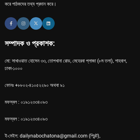
করে পাঠকদের তথ্য প্রদান করে।
সম্পাদক ও প্রকাশক:
মো: সাখাওয়াত হোসেন ৩৩, তোপখানা রোড, মেহেরবা প্লাজা (৮ম তলা), শাহবাগ,
ঢাকা-১০০০
ফোনঃ +৮৮০২-৪১০৫২২৯০ অথবা ৯১
মফস্বল : ০১৯১২৩৩৪০৯৩
মফস্বল : ০১৯১২৩৩৪০৯৩
ই-মেইল: dailynabochatona@gmail.com (প্রিন্ট),