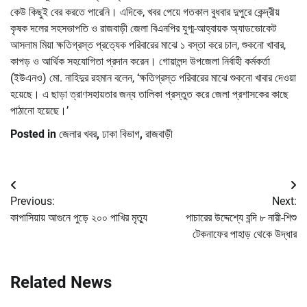
কেউ কিছুই বের করতে পারেনি। এদিকে, খবর পেয়ে গতকাল বুধবার দুপুরে কেন্দ্রীয়
কৃষক দলের সহসভাপতি ও রাজবাড়ী জেলা বিএনপির যুগ্ম-আহ্বায়ক অ্যাডভোকেট
আসলাম মিয়া ক্ষতিগ্রস্ত প্রত্যেক পরিবারের মাঝে ১ বস্তা করে চাল, শুকনো খাবার,
কাপড় ও আর্থিক সহযোগিতা প্রদান করেন। গোয়ালন্দ উপজেলা নির্বাহী কর্মকর্তা
(ইউএনও) মো. নাহিদুর রহমান বলেন, ‘ক্ষতিগ্রস্ত পরিবারের মাঝে শুকনো খাবার দেওয়া
হয়েছে। এ ছাড়া ত্রাণসহায়তার জন্য তালিকা প্রস্তুত করে জেলা প্রশাসকের কাছে
পাঠানো হয়েছে।’
Posted in
জেলার খবর
,
ঢাকা বিভাগ
,
রাজবাড়ী
Post
Previous:
Next:
navigation
কাপাসিয়ায় আগুনে পুড়ে ২০০ পাখির মৃত্যু
পাচারের উদ্দেশ্যে বন্দি ৮ নারী-শিশু
টেকনাফের পাহাড় থেকে উদ্ধার
Related News