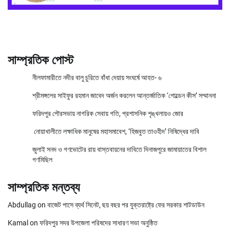
সাম্প্রতিক পোস্ট
নীলফামারীতে নদীর বালু চুরিতে বাঁধা দেয়ায় সংঘর্ষে আহত- ৬
শ্রীমঙ্গলের সাইফুর রহমান জাবেদ অর্জন করলেন আন্তর্জাতিক ‘গোল্ডেন কীস’ সম্মাননা
ফরিদপুর পৌরসভায় নাগরিক সেবায় গতি, প্রশাসনিক শৃঙ্খলায়ও জোর
নোয়াখালীতে লক্ষাধিক মানুষের মহাসমাবেশ, ‘হিজবুত তাওহীদ’ নিষিদ্ধের দাবি
জুলাই সনদ ও গণভোটের রায় বাস্তবায়নের দাবিতে দিনাজপুরে জামায়াতের বিশাল
গণমিছিল
সাম্প্রতিক মন্তব্য
Abdullag
on
বাজেট পাসে ব্যর্থ সিনেট, ছয় বছর পর যুক্তরাষ্ট্রে ফের সরকার শাটডাউন
Kamal
on
ফরিদপুর সদর উপজেলা পরিষদের সাধারণ সভা অনুষ্ঠিত