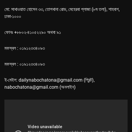
মো: সাখাওয়াত হোসেন ৩৩, তোপখানা রোড, মেহেরবা প্লাজা (৮ম তলা), শাহবাগ,
ঢাকা-১০০০
ফোনঃ +৮৮০২-৪১০৫২২৯০ অথবা ৯১
মফস্বল : ০১৯১২৩৩৪০৯৩
মফস্বল : ০১৯১২৩৩৪০৯৩
ই-মেইল: dailynabochatona@gmail.com (প্রিন্ট),
nabochatona@gmail.com (অনলাইন)