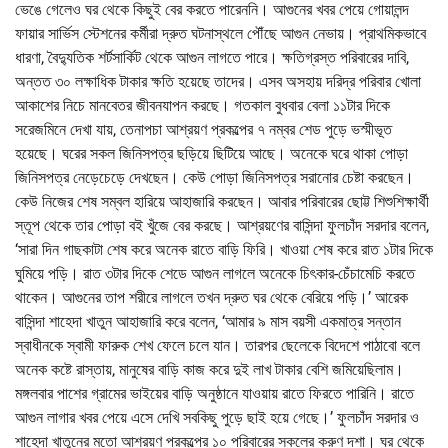
ভেঙে গেলেও ঘর থেকে কিছুই বের করতে পারেননি। আগুনের খবর পেয়ে গোয়ালন্দ
ফায়ার সার্ভিস স্টেশনের কর্মীরা দ্রুত ঘটনাস্থলে পৌঁছে আগুন নেভায়। প্রাথমিকভাবে
ধারণা, বৈদ্যুতিক শর্টসার্কিট থেকে আগুন লাগতে পারে। ক্ষতিগ্রস্ত পরিবারের দাবি,
অন্তত ৩০ লক্ষাধিক টাকার ক্ষতি হয়েছে তাদের। এসব অসহায় দরিদ্র পরিবার খোলা
আকাশের নিচে মানবেতর জীবনযাপন করছে। গতকাল বুধবার বেলা ১১টার দিকে
সরেজমিনে দেখা যায়, তেনাপচা আশ্রয়ণ প্রকল্পের ৭ নম্বর শেড পুড়ে ভস্মীভূত
হয়েছে। ঘরের সকল জিনিসপত্র ছড়িয়ে ছিটিয়ে আছে। অনেকে ঘরে থাকা পোড়া
জিনিসপত্র নেড়েচেড়ে দেখছেন। কেউ পোড়া জিনিসপত্র সরানোর চেষ্টা করছেন।
কেউ নিজের শেষ সম্বল হারিয়ে আহাজারি করছেন। আবার পরিবারের ছোট্ট শিশুশিক্ষার্থী
স্তূপ থেকে তার পোড়া বই খুঁজে বের করছে। আশ্রয়ণের বাসিন্দা ফুলচাঁদ সরদার বলেন,
‘সারা দিন গাছকাটা শেষ করে অনেক রাতে বাড়ি ফিরি। খাওয়া শেষ করে রাত ১টার দিকে
ঘুমিয়ে পড়ি। রাত ৩টার দিকে শেডে আগুন লাগলে অনেকে চিৎকার-চেঁচামেচি করতে
থাকেন। আগুনের তাপ শরীরে লাগলে তখন দ্রুত ঘর থেকে বেরিয়ে পড়ি।’ আরেক
বাসিন্দা শাহেদা খাতুন আহাজারি করে বলেন, ‘আমার ৯ মাস বয়সী একমাত্র সন্তান
স্বাধীনকে স্বামী ফারুক শেখ ফেলে চলে যান। তারপর ছেলেকে বিদেশে পাঠাবো বলে
অনেক কষ্টে রাস্তায়, মানুষের বাড়ি কাজ করে দুই লাখ টাকার বেশি জমিয়েছিলাম।
মঙ্গলবার পাশের গ্রামের ভাইয়ের বাড়ি অনুষ্ঠানে যাওয়ায় রাতে ফিরতে পারিনি। রাতে
আগুন লাগার খবর পেয়ে এসে দেখি সবকিছু পুড়ে ছাই হয়ে গেছে।’ ফুলচাঁদ সরদার ও
শাহেদা খাতুনের মতো আশ্রয়ণ প্রকল্পের ১০ পরিবারের সকলের করুণ দশা। ঘর থেকে