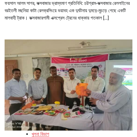
ফয়সাল আলম সাগর, কক্সবাজার ভ্রাম্যমাণ প্রতিনিধি: চট্টগ্রাম-কক্সবাজার রেললাইনের
বরইতলী মছনিয়া কাটা রেলক্রসিংয়ে ভয়াবহ এক দুর্ঘটনায় দুমড়ে-মুচড়ে গেছে একটি
মালবাহী ট্রাক। কক্সবাজারগামী এক্সপ্রেস ট্রেনের ধাক্কায় গতকাল […]
খুলনা বিভাগ