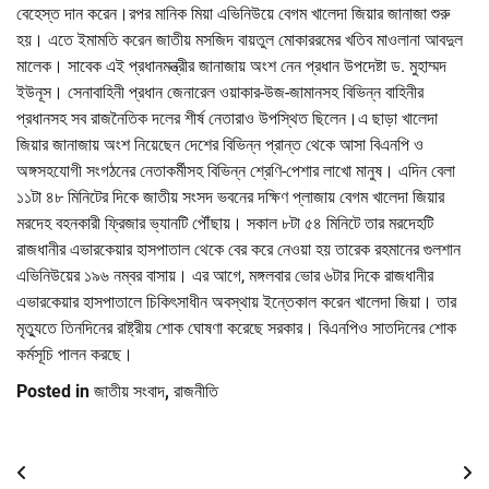
বেহেস্ত দান করেন।রপর মানিক মিয়া এভিনিউয়ে বেগম খালেদা জিয়ার জানাজা শুরু
হয়। এতে ইমামতি করেন জাতীয় মসজিদ বায়তুল মোকাররমের খতিব মাওলানা আবদুল
মালেক। সাবেক এই প্রধানমন্ত্রীর জানাজায় অংশ নেন প্রধান উপদেষ্টা ড. মুহাম্মদ
ইউনূস। সেনাবাহিনী প্রধান জেনারেল ওয়াকার-উজ-জামানসহ বিভিন্ন বাহিনীর
প্রধানসহ সব রাজনৈতিক দলের শীর্ষ নেতারাও উপস্থিত ছিলেন।এ ছাড়া খালেদা
জিয়ার জানাজায় অংশ নিয়েছেন দেশের বিভিন্ন প্রান্ত থেকে আসা বিএনপি ও
অঙ্গসহযোগী সংগঠনের নেতাকর্মীসহ বিভিন্ন শ্রেণি-পেশার লাখো মানুষ। এদিন বেলা
১১টা ৪৮ মিনিটের দিকে জাতীয় সংসদ ভবনের দক্ষিণ প্লাজায় বেগম খালেদা জিয়ার
মরদেহ বহনকারী ফ্রিজার ভ্যানটি পৌঁছায়। সকাল ৮টা ৫৪ মিনিটে তার মরদেহটি
রাজধানীর এভারকেয়ার হাসপাতাল থেকে বের করে নেওয়া হয় তারেক রহমানের গুলশান
এভিনিউয়ের ১৯৬ নম্বর বাসায়। এর আগে, মঙ্গলবার ভোর ৬টার দিকে রাজধানীর
এভারকেয়ার হাসপাতালে চিকিৎসাধীন অবস্থায় ইন্তেকাল করেন খালেদা জিয়া। তার
মৃত্যুতে তিনদিনের রাষ্ট্রীয় শোক ঘোষণা করেছে সরকার। বিএনপিও সাতদিনের শোক
কর্মসূচি পালন করছে।
Posted in
জাতীয় সংবাদ
,
রাজনীতি
Post