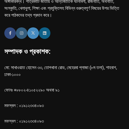
অঙ্গীকারবদ্ধ। পত্রিকাটি জাতীয় ও আন্তর্জাতিক ঘটনাবলী, রাজনীতি, অর্থনীতি,
সংস্কৃতি, খেলাধুলা, শিক্ষা এবং প্রযুক্তিসহ বিভিন্ন গুরুত্বপূর্ণ বিষয়ের উপর ভিত্তি
করে পাঠকদের তথ্য প্রদান করে।
সম্পাদক ও প্রকাশক:
মো: সাখাওয়াত হোসেন ৩৩, তোপখানা রোড, মেহেরবা প্লাজা (৮ম তলা), শাহবাগ,
ঢাকা-১০০০
ফোনঃ +৮৮০২-৪১০৫২২৯০ অথবা ৯১
মফস্বল : ০১৯১২৩৩৪০৯৩
মফস্বল : ০১৯১২৩৩৪০৯৩