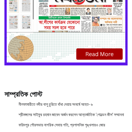
সাম্প্রতিক পোস্ট
নীলফামারীতে নদীর বালু চুরিতে বাঁধা দেয়ায় সংঘর্ষে আহত- ৬
শ্রীমঙ্গলের সাইফুর রহমান জাবেদ অর্জন করলেন আন্তর্জাতিক ‘গোল্ডেন কীস’ সম্মাননা
ফরিদপুর পৌরসভায় নাগরিক সেবায় গতি, প্রশাসনিক শৃঙ্খলায়ও জোর