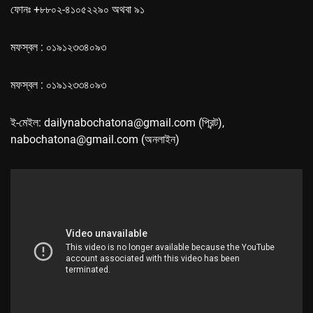
ফোনঃ +৮৮০২-৪১০৫২২৯০ অথবা ৯১
মফস্বল : ০১৯১২৩৩৪০৯৩
মফস্বল : ০১৯১২৩৩৪০৯৩
ই-মেইল: dailynabochatona@gmail.com (প্রিন্ট),
nabochatona@gmail.com (অনলাইন)