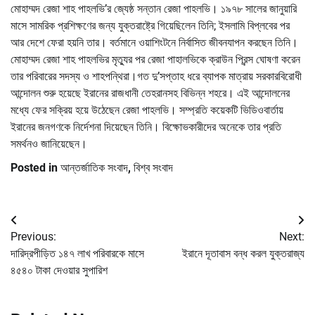
মোহাম্মদ রেজা শাহ পাহলভি’র জ্যেষ্ঠ সন্তান রেজা পাহলভি। ১৯৭৮ সালের জানুয়ারি
মাসে সামরিক প্রশিক্ষণের জন্য যুক্তরাষ্ট্রে গিয়েছিলেন তিনি; ইসলামি বিপ্লবের পর
আর দেশে ফেরা হয়নি তার। বর্তমানে ওয়াশিংটনে নির্বাসিত জীবনযাপন করছেন তিনি।
মোহাম্মদ রেজা শাহ পাহলভির মৃত্যুর পর রেজা পাহালভিকে ক্রাউন প্রিন্স ঘোষণা করেন
তার পরিবারের সদস্য ও শাহপন্থিরা।গত দু’সপ্তাহ ধরে ব্যাপক মাত্রায় সরকারবিরোধী
আন্দোলন শুরু হয়েছে ইরানের রাজধানী তেহরানসহ বিভিন্ন শহরে। এই আন্দোলনের
মধ্যে ফের সক্রিয় হয়ে উঠেছেন রেজা পাহলভি। সম্প্রতি কয়েকটি ভিডিওবার্তায়
ইরানের জনগণকে নির্দেশনা দিয়েছেন তিনি। বিক্ষোভকারীদের অনেকে তার প্রতি
সমর্থনও জানিয়েছেন।
Posted in
আন্তর্জাতিক সংবাদ
,
বিশ্ব সংবাদ
Post
Previous:
Next:
navigation
দারিদ্রপীড়িত ১৪৭ লাখ পরিবারকে মাসে
ইরানে দূতাবাস বন্ধ করল যুক্তরাজ্য
৪৫৪০ টাকা দেওয়ার সুপারিশ