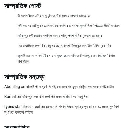
সাম্প্রতিক পোস্ট
নীলফামারীতে নদীর বালু চুরিতে বাঁধা দেয়ায় সংঘর্ষে আহত- ৬
শ্রীমঙ্গলের সাইফুর রহমান জাবেদ অর্জন করলেন আন্তর্জাতিক ‘গোল্ডেন কীস’ সম্মাননা
ফরিদপুর পৌরসভায় নাগরিক সেবায় গতি, প্রশাসনিক শৃঙ্খলায়ও জোর
নোয়াখালীতে লক্ষাধিক মানুষের মহাসমাবেশ, ‘হিজবুত তাওহীদ’ নিষিদ্ধের দাবি
জুলাই সনদ ও গণভোটের রায় বাস্তবায়নের দাবিতে দিনাজপুরে জামায়াতের বিশাল
গণমিছিল
সাম্প্রতিক মন্তব্য
Abdullag
on
বাজেট পাসে ব্যর্থ সিনেট, ছয় বছর পর যুক্তরাষ্ট্রে ফের সরকার শাটডাউন
Kamal
on
ফরিদপুর সদর উপজেলা পরিষদের সাধারণ সভা অনুষ্ঠিত
types stainless steel
on
৪৮তম বিশেষ বিসিএস: স্বাস্থ্য ক্যাডারের ২১ জনের সুপারিশ
স্থগিত, দুজনের বাতিল
সংরক্ষণাগার