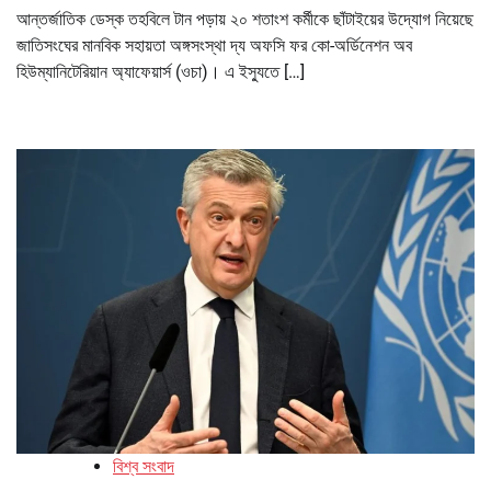
আন্তর্জাতিক ডেস্ক তহবিলে টান পড়ায় ২০ শতাংশ কর্মীকে ছাঁটাইয়ের উদ্যোগ নিয়েছে
জাতিসংঘের মানবিক সহায়তা অঙ্গসংস্থা দ্য অফসি ফর কো-অর্ডিনেশন অব
হিউম্যানিটেরিয়ান অ্যাফেয়ার্স (ওচা)। এ ইস্যুতে […]
বিশ্ব সংবাদ