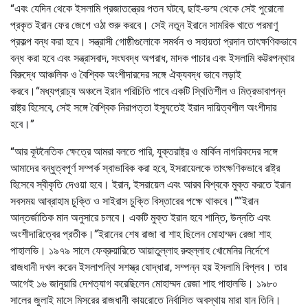
“এবং যেদিন থেকে ইসলামি প্রজাতন্ত্রের পতন ঘটবে, ছাই-ভস্ম থেকে সেই পুরোনো
প্রকৃত ইরান ফের জেগে ওঠা শুরু করবে। সেই নতুন ইরানে সামরিক খাতে পরমাণু
প্রকল্প বন্ধ করা হবে। সন্ত্রাসী গোষ্ঠীগুলোকে সমর্থন ও সহায়তা প্রদান তাৎক্ষণিকভাবে
বন্ধ করা হবে এবং সন্ত্রাসবাদ, সংঘবদ্ধ অপরাধ, মাদক পাচার এবং ইসলামি কট্টরপন্থার
বিরুদ্ধে আঞ্চলিক ও বৈশ্বিক অংশীদারদের সঙ্গে ঐক্যবদ্ধ ভাবে লড়াই
করবে।“মধ্যপ্রাচ্য অঞ্চলে ইরান পরিচিতি পাবে একটি স্থিতিশীল ও মিত্রভাবাপন্ন
রাষ্ট্র হিসেবে, সেই সঙ্গে বৈশ্বিক নিরাপত্তা ইস্যুতেই ইরান দায়িত্বশীল অংশীদার
হবে।”
“আর কূটনৈতিক ক্ষেত্রে আমরা বলতে পারি, যুক্তরাষ্ট্র ও মার্কিন নাগরিকদের সঙ্গে
আমাদের বন্ধুত্বপূর্ণ সম্পর্ক স্বাভাবিক করা হবে, ইসরায়েলকে তাৎক্ষণিকভাবে রাষ্ট্র
হিসেবে স্বীকৃতি দেওয়া হবে। ইরান, ইসরায়েল এবং আরব বিশ্বকে মুক্ত করতে ইরান
সবসময় আব্রাহাম চুক্তি ও সাইরাস চুক্তি বিস্তারের পক্ষে থাকবে।”“ইরান
আন্তর্জাতিক মান অনুসারে চলবে। একটি মুক্ত ইরান হবে শান্তি, উন্নতি এবং
অংশীদারিত্বের প্রতীক।”ইরানের শেষ রাজা বা শাহ ছিলেন মোহাম্মদ রেজা শাহ
পাহালভি। ১৯৭৯ সালে ফেব্রুয়ারিতে আয়াতুল্লাহ রুহুল্লাহ খোমেনির নির্দেশে
রাজধানী দখল করেন ইসলাপন্থি সশস্ত্র যোদ্ধারা, সম্পন্ন হয় ইসলামি বিপ্লব। তার
আগেই ১৬ জানুয়ারি দেশত্যাগ করেছিলেন মোহাম্মদ রেজা শাহ পাহালভি। ১৯৮০
সালের জুলাই মাসে মিসরের রাজধানী কায়রোতে নির্বাসিত অবস্থায় মারা যান তিনি।