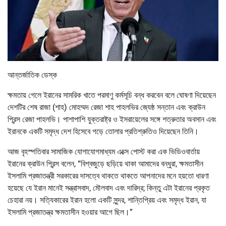
আন্তর্জাতিক ডেস্ক
ক্ষমতায় গেলে ইরানের সামরিক খাতে পরমাণু কর্মসূচি বন্ধ করবেন বলে ঘোষণা দিয়েছেন
দেশটির শেষ রাজা (শাহ) মোহম্মদ রেজা শাহ পাহলভির জ্যেষ্ঠ সন্তান এবং ক্রাউন
প্রিন্স রেজা পাহলভি। পাশাপাশি যুক্তরাষ্ট্র ও ইসরায়েলের সঙ্গে শত্রুতার অবসান এবং
ইরানকে একটি সমৃদ্ধ দেশ হিসেবে গড়ে তোলার প্রতিশ্রুতিও দিয়েছেন তিনি।
আজ বৃহস্পতিবার সামাজিক যোগাযোগমাধ্যম এক্সে পোস্ট করা এক ভিডিওবার্তায়
ইরানের ক্রাউন প্রিন্স বলেন, “বিশ্বজুড়ে ছড়িয়ে থাকা আমাদের বন্ধুরা, ক্ষমতাসীন
ইসলামি প্রজাতন্ত্রী সরকারের দাসত্বে থাকতে থাকতে আপনাদের মনে হয়তো ধারণা
হয়েছে যে ইরান মানেই সন্ত্রাসবাদ, মৌলবাদ এবং দারিদ্র; কিন্তু এটা ইরানের প্রকৃত
চেহারা নয়। সত্যিকারের ইরান হলো একটি সুন্দর, শান্তিপ্রিয় এবং সমৃদ্ধ ইরান, যা
ইসলামি প্রজাতন্ত্র ক্ষমতাসীন হওয়ার আগে ছিল।”