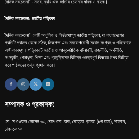
দৈনিক নবচেতনা" - সত্য, ন্যায় এবং জাতীয় চেতনার ধারক ও বাহক।
দৈনিক নবচেতনা: জাতীয় পত্রিকা
দৈনিক নবচেতনা" একটি আধুনিক ও নির্ভরযোগ্য জাতীয় পত্রিকা, যা বাংলাদেশের
প্রতিটি প্রান্ত থেকে সঠিক, নিরপেক্ষ এবং সময়োপযোগী সংবাদ সংগ্রহ ও পরিবেশনে
অঙ্গীকারবদ্ধ। পত্রিকাটি জাতীয় ও আন্তর্জাতিক ঘটনাবলী, রাজনীতি, অর্থনীতি,
সংস্কৃতি, খেলাধুলা, শিক্ষা এবং প্রযুক্তিসহ বিভিন্ন গুরুত্বপূর্ণ বিষয়ের উপর ভিত্তি
করে পাঠকদের তথ্য প্রদান করে।
সম্পাদক ও প্রকাশক:
মো: সাখাওয়াত হোসেন ৩৩, তোপখানা রোড, মেহেরবা প্লাজা (৮ম তলা), শাহবাগ,
ঢাকা-১০০০