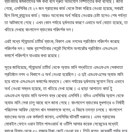
ব্যাংকটির কর্মকর্তাদের সঙ্গ কথা বলে দ্রুত অভিযোগ নিষ্পত্তির কথা বলেছে। জানা
গেছে, এসসিবির যে ২৭ জন গ্রাহকের কার্ড থেকে টাকা সরিয়ে নেওয়া হয়েছে, সবারই
ছিল ভিসা ব্র্যান্ডের কার্ড। আরও অনেকের অর্থ সরিয়ে নেওয়ার চেষ্টা হলেও শেষ পর্যন্ত
তা আটকানো গেছে। এখন কোন পর্যায়ে দুর্বলতার কারণে এভাবে অর্থ বেহাত হয়েছে, তা
খতিয়ে দেখছে বাংলাদেশ ব্যাংকের পরিদর্শক দল।
এরই মধ্যে স্ট্যান্ডার্ড চার্টার্ড ব্যাংক, বিকাশ এবং নগদের প্রতিষ্ঠান পরিদর্শন করেছে
পরিদর্শক দল। আজ বৃহস্পতিবার পেমেন্ট সিস্টেম অপারেটর প্রতিষ্ঠান এসএসএল
কমার্সে পরিদর্শনে যাওয়ার কথা রয়েছে।
সূত্র জানিয়েছে, স্ট্যান্ডার্ড চার্টার্ড থেকে অ্যাড মানি পদ্ধতিতে এমএফএস সেবাদাতা
প্রতিষ্ঠান নগদ ও বিকাশে এ অর্থ নেওয়া হয়েছিল। এ দুই এমএফএসের অ্যাড মানি
হয়ে থাকে এসএসএল কমার্সের মাধ্যমে। কোন পর্যায়ের দুর্বলতার সুযোগ নিয়ে এভাবে
অর্থ নেওয়া সম্ভব হয়েছে, তা খতিয়ে দেখা হচ্ছে। এ ছাড়া আপাতত কার্ড টু
এমএফএস অ্যাড মানি অপশন বন্ধ রেখেছে এসসিবি। যদিও এসসিবির অ্যাপ থেকে
অ্যাড মানি সেবা চালু আছে বলে জানা গেছে। বাংলাদেশ ব্যাংকের মুখপাত্র ও নির্বাহী
পরিচালক আরিফ হোসেন খান সমকালকে বলেন, এ বিয়ষে তদন্ত চলছে। বাংলাদেশ
ব্যাংকের অন্য এক কর্মকর্তা জানান, এসসিবির ঘটনাটি গুরুতর। এসব গ্রাহকের
মোবাইল ফোনে ওয়ান টাইম পাসওয়ার্ড বা ওটিপি আসার কয়েক সেকেন্ডের মধ্যেই
ব্যাংক হিসাব থেকে ৫০ হাজার টাকা কেটে নেওয়া হয়। তিনি বলেন, কয়েকটি পর্যায় হয়ে