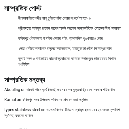
সাম্প্রতিক পোস্ট
নীলফামারীতে নদীর বালু চুরিতে বাঁধা দেয়ায় সংঘর্ষে আহত- ৬
শ্রীমঙ্গলের সাইফুর রহমান জাবেদ অর্জন করলেন আন্তর্জাতিক ‘গোল্ডেন কীস’ সম্মাননা
ফরিদপুর পৌরসভায় নাগরিক সেবায় গতি, প্রশাসনিক শৃঙ্খলায়ও জোর
নোয়াখালীতে লক্ষাধিক মানুষের মহাসমাবেশ, ‘হিজবুত তাওহীদ’ নিষিদ্ধের দাবি
জুলাই সনদ ও গণভোটের রায় বাস্তবায়নের দাবিতে দিনাজপুরে জামায়াতের বিশাল
গণমিছিল
সাম্প্রতিক মন্তব্য
Abdullag
on
বাজেট পাসে ব্যর্থ সিনেট, ছয় বছর পর যুক্তরাষ্ট্রে ফের সরকার শাটডাউন
Kamal
on
ফরিদপুর সদর উপজেলা পরিষদের সাধারণ সভা অনুষ্ঠিত
types stainless steel
on
৪৮তম বিশেষ বিসিএস: স্বাস্থ্য ক্যাডারের ২১ জনের সুপারিশ
স্থগিত, দুজনের বাতিল