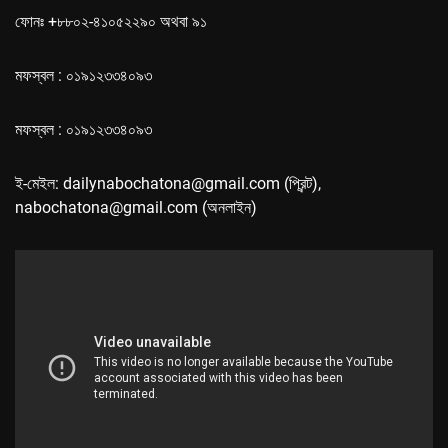
ফোনঃ +৮৮০২-৪১০৫২২৯০ অথবা ৯১
মফস্বল : ০১৯১২৩৩৪০৯৩
মফস্বল : ০১৯১২৩৩৪০৯৩
ই-মেইল: dailynabochatona@gmail.com (প্রিন্ট),
nabochatona@gmail.com (অনলাইন)