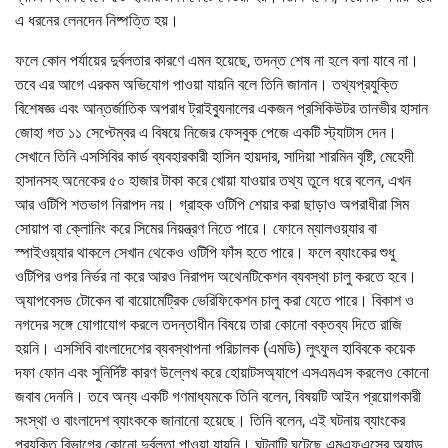
এ ধরনের লেনদেন নিষ্পত্তি হয়।
ফলে কোন পর্যায়ের দুর্বলতার কারণে এমন হয়েছে, তদন্ত শেষ না হলে বলা যাবে না।
তবে এর আগে এরকম অভিযোগ পাওয়া যায়নি বলে তিনি জানান। তথ্যপ্রযুক্তি
বিশেষজ্ঞ এবং আন্তর্জাতিক অপরাধ ট্রাইব্যুনালের একজন প্রসিকিউটর তানভীর হাসান
জোহা গত ১১ সেপ্টেম্বর এ বিষয়ে নিজের ফেসবুক পেজে একটি স্ট্যাটাস দেন।
সেখানে তিনি এসসিবির কার্ড ব্যবহারকারী হাসিন হায়দার, সাদিয়া শারমিন বৃষ্টি, মেহেদী
হাসানসহ অনেকের ৫০ হাজার টাকা করে খোয়া যাওয়ার তথ্য তুলে ধরে বলেন, এখন
আর ওটিপি শতভাগ নিরাপদ নয়। গ্রাহক ওটিপি শেয়ার করা ছাড়াও অপরাধীরা সিম
সোয়াপ বা ক্লোনিং করে সিমের নিয়ন্ত্রণ নিতে পারে। ফোনে ম্যালওয়্যার বা
স্পাইওয়্যার থাকলে সেখান থেকেও ওটিপি ফাঁস হতে পারে। ফলে ব্যাংকের শুধু
ওটিপির ওপর নির্ভর না করে আরও নিরাপদ অথেনটিকেশন ব্যবস্থা চালু করতে হবে।
অ্যাপবেসড টোকেন বা বায়োমেট্রিক ভেরিফিকেশন চালু করা যেতে পারে। বিকাশ ও
নগদের সঙ্গে যোগাযোগ করলে তদন্তাধীন বিষয়ে তারা কোনো বক্তব্য দিতে রাজি
হয়নি। এসসিবি বাংলাদেশের ব্যবস্থাপনা পরিচালক (এমডি) লুৎফুল হাবিবকে কয়েক
দফা ফোন এবং সুনির্দিষ্ট কারণ উল্লেখ করে হোয়াটসঅ্যাপে এসএমএস করলেও কোনো
জবাব দেননি। তবে অন্য একটি গণমাধ্যমকে তিনি বলেন, বিষয়টি আইন প্রয়োগকারী
সংস্থা ও বাংলাদেশ ব্যাংককে জানানো হয়েছে। তিনি বলেন, এই ঘটনায় ব্যাংকের
প্রযুক্তি বিভাগের কোনো দুর্বলতা পাওয়া যায়নি। ঘটনাটি ঘটেছে এমএফএসের অ্যাড