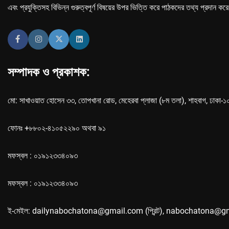
এবং প্রযুক্তিসহ বিভিন্ন গুরুত্বপূর্ণ বিষয়ের উপর ভিত্তি করে পাঠকদের তথ্য প্রদান কর
সম্পাদক ও প্রকাশক:
মো: সাখাওয়াত হোসেন ৩৩, তোপখানা রোড, মেহেরবা প্লাজা (৮ম তলা), শাহবাগ, ঢাকা-
ফোনঃ +৮৮০২-৪১০৫২২৯০ অথবা ৯১
মফস্বল : ০১৯১২৩৩৪০৯৩
মফস্বল : ০১৯১২৩৩৪০৯৩
ই-মেইল: dailynabochatona@gmail.com (প্রিন্ট), nabochatona@g