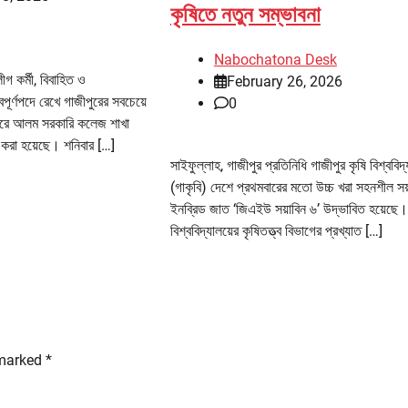
কৃষিতে নতুন সম্ভাবনা
Nabochatona Desk
ীগ কর্মী, বিবাহিত ও
February 26, 2026
বপূর্ণপদে রেখে গাজীপুরের সবচেয়ে
0
 বদরে আলম সরকারি কলেজ শাখা
 করা হয়েছে। শনিবার […]
সাইফুল্লাহ, গাজীপুর প্রতিনিধি গাজীপুর কৃষি বিশ্ববিদ্
(গাকৃবি) দেশে প্রথমবারের মতো উচ্চ খরা সহনশীল সয
ইনব্রিড জাত ‘জিএইউ সয়াবিন ৬’ উদ্ভাবিত হয়েছে।
বিশ্ববিদ্যালয়ের কৃষিতত্ত্ব বিভাগের প্রখ্যাত […]
 marked
*