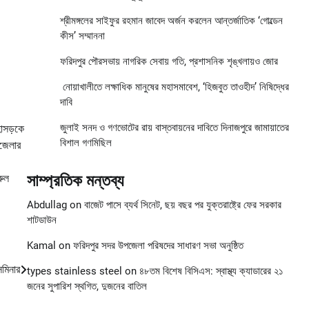
শ্রীমঙ্গলের সাইফুর রহমান জাবেদ অর্জন করলেন আন্তর্জাতিক ‘গোল্ডেন
কীস’ সম্মাননা
ফরিদপুর পৌরসভায় নাগরিক সেবায় গতি, প্রশাসনিক শৃঙ্খলায়ও জোর
নোয়াখালীতে লক্ষাধিক মানুষের মহাসমাবেশ, ‘হিজবুত তাওহীদ’ নিষিদ্ধের
দাবি
জুলাই সনদ ও গণভোটের রায় বাস্তবায়নের দাবিতে দিনাজপুরে জামায়াতের
হাসড়কে
বিশাল গণমিছিল
পজেলার
সাম্প্রতিক মন্তব্য
রুল
Abdullag
on
বাজেট পাসে ব্যর্থ সিনেট, ছয় বছর পর যুক্তরাষ্ট্রে ফের সরকার
শাটডাউন
Kamal
on
ফরিদপুর সদর উপজেলা পরিষদের সাধারণ সভা অনুষ্ঠিত
েমিনার
types stainless steel
on
৪৮তম বিশেষ বিসিএস: স্বাস্থ্য ক্যাডারের ২১
জনের সুপারিশ স্থগিত, দুজনের বাতিল