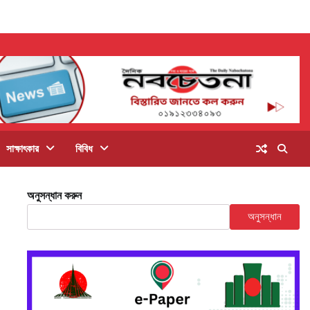
সাক্ষাৎকার
বিবিধ
অনুসন্ধান করুন
অনুসন্ধান