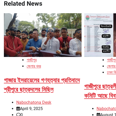
Related News
গাজীপুর
গাজীপু
জেলার খবর
জেলার
ঢাকা ব
গাজায় ইসরায়েলের গণহত্যার প্রতিবাদে
গাজীপুরে ছাত্রল
শ্রীপুরে ছাত্রদলের মিছিল
কমিটি আছে বিবা
Nabochatona Desk
April 9, 2025
Nabochat
0
August 