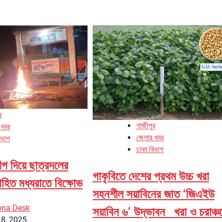
র
গাজীপুর
 খবর
জেলার খবর
িভাগ
ঢাকা বিভাগ
ীগ দিয়ে ছাত্রদলের
গাকৃবিতে দেশের প্রথম উচ্চ খরা
হিত মধ্যরাতে বিক্ষোভ
সহনশীল সয়াবিনের জাত ‘জিএইউ
ona Desk
সয়াবিন ৬’ উদ্ভাবন খরা ও চরাঞ্চ
18, 2025