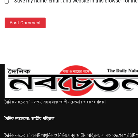
Save my name, email, and website in this browser for the
দৈনিক নবচেতনা" - সত্য, ন্যায় এবং জাতীয় চেতনার ধারক ও বাহক।
দৈনিক নবচেতনা: জাতীয় পত্রিকা
দৈনিক নবচেতনা" একটি আধুনিক ও নির্ভরযোগ্য জাতীয় পত্রিকা, যা বাংলাদেশের প্রতিটি প