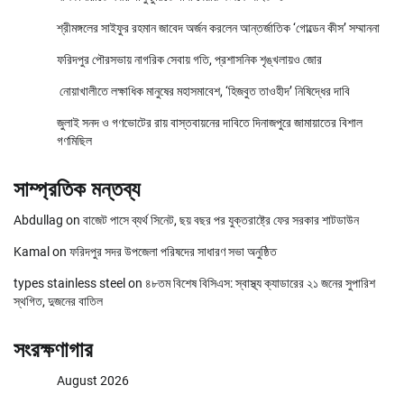
শ্রীমঙ্গলের সাইফুর রহমান জাবেদ অর্জন করলেন আন্তর্জাতিক ‘গোল্ডেন কীস’ সম্মাননা
ফরিদপুর পৌরসভায় নাগরিক সেবায় গতি, প্রশাসনিক শৃঙ্খলায়ও জোর
নোয়াখালীতে লক্ষাধিক মানুষের মহাসমাবেশ, ‘হিজবুত তাওহীদ’ নিষিদ্ধের দাবি
জুলাই সনদ ও গণভোটের রায় বাস্তবায়নের দাবিতে দিনাজপুরে জামায়াতের বিশাল
গণমিছিল
সাম্প্রতিক মন্তব্য
Abdullag
on
বাজেট পাসে ব্যর্থ সিনেট, ছয় বছর পর যুক্তরাষ্ট্রে ফের সরকার শাটডাউন
Kamal
on
ফরিদপুর সদর উপজেলা পরিষদের সাধারণ সভা অনুষ্ঠিত
types stainless steel
on
৪৮তম বিশেষ বিসিএস: স্বাস্থ্য ক্যাডারের ২১ জনের সুপারিশ
স্থগিত, দুজনের বাতিল
সংরক্ষণাগার
August 2026