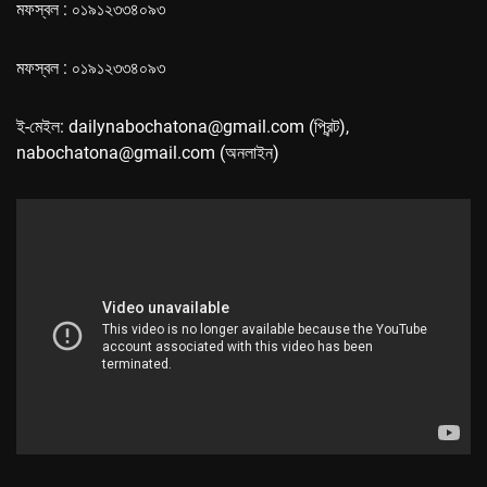
মফস্বল : ০১৯১২৩৩৪০৯৩
মফস্বল : ০১৯১২৩৩৪০৯৩
ই-মেইল: dailynabochatona@gmail.com (প্রিন্ট),
nabochatona@gmail.com (অনলাইন)