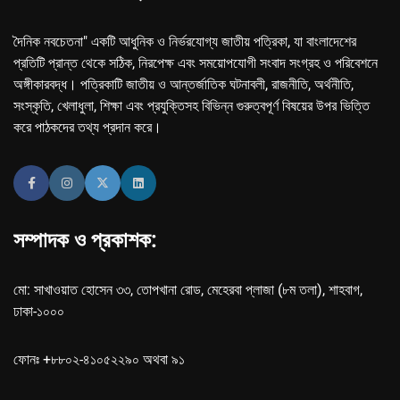
দৈনিক নবচেতনা" একটি আধুনিক ও নির্ভরযোগ্য জাতীয় পত্রিকা, যা বাংলাদেশের
প্রতিটি প্রান্ত থেকে সঠিক, নিরপেক্ষ এবং সময়োপযোগী সংবাদ সংগ্রহ ও পরিবেশনে
অঙ্গীকারবদ্ধ। পত্রিকাটি জাতীয় ও আন্তর্জাতিক ঘটনাবলী, রাজনীতি, অর্থনীতি,
সংস্কৃতি, খেলাধুলা, শিক্ষা এবং প্রযুক্তিসহ বিভিন্ন গুরুত্বপূর্ণ বিষয়ের উপর ভিত্তি
করে পাঠকদের তথ্য প্রদান করে।
সম্পাদক ও প্রকাশক:
মো: সাখাওয়াত হোসেন ৩৩, তোপখানা রোড, মেহেরবা প্লাজা (৮ম তলা), শাহবাগ,
ঢাকা-১০০০
ফোনঃ +৮৮০২-৪১০৫২২৯০ অথবা ৯১