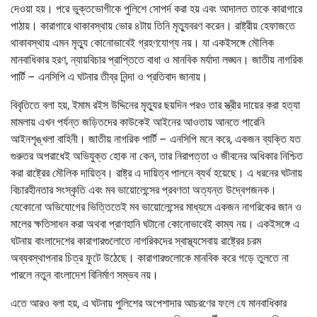
দেওয়া হয়। পরে ভুক্তভোগীকে পুলিশে সোপর্দ করা হয় এবং আদালত তাকে কারাগারে
পাঠায়। কারাগারে থাকাবস্থায় ভোর ৪টায় তিনি মৃত্যুবরণ করেন। রাষ্ট্রীয় হেফাজতে
থাকাবস্থায় এমন মৃত্যু কোনোভাবেই গ্রহণযোগ্য নয়। যা একইসঙ্গে মৌলিক
মানবাধিকার হরণ, ন্যায়বিচার প্রাপ্তিতে বাধা ও মানবিক মর্যাদা লঙ্ঘন। জাতীয় নাগরিক
পার্টি – এনসিপি এ ঘটনার তীব্র নিন্দা ও প্রতিবাদ জানায়।
বিবৃতিতে বলা হয়, ইমাম রইস উদ্দিনের মৃত্যুর ছয়দিন পরও তার স্ত্রীর দায়ের করা হত্যা
মামলায় এখন পর্যন্ত জড়িতদের কাউকেই আইনের আওতায় আনতে পারেনি
আইনশৃঙ্খলা বাহিনী। জাতীয় নাগরিক পার্টি – এনসিপি মনে করে, একজন ব্যক্তি যত
গুরুতর অপরাধেই অভিযুক্ত হোক না কেন, তার নিরাপত্তা ও জীবনের অধিকার নিশ্চিত
করা রাষ্ট্রের মৌলিক দায়িত্ব। রাষ্ট্র এ দায়িত্ব পালনে ব্যর্থ হয়েছে। এ ধরনের ঘটনায়
বিচারহীনতার সংস্কৃতি এবং মব ভায়োলেন্সের প্রবণতা অত্যন্ত উদ্বেগজনক।
যেকোনো অভিযোগের ভিত্তিতেই মব ভায়োলেন্সের মাধ্যমে একজন নাগরিকের জান ও
মালের ক্ষতিসাধন করা অথবা প্রাণহানি ঘটানো কোনোভাবেই কাম্য নয়। একইসঙ্গে এ
ঘটনায় বাংলাদেশের কারাগারগুলোতে নাগরিকদের স্বাস্থ্যসেবায় রাষ্ট্রের চরম
অব্যবস্থাপনার চিত্র ফুটে উঠেছে। কারাগারগুলোকে মানবিক করে গড়ে তুলতে না
পারলে নতুন বাংলাদেশ বিনির্মাণ সম্ভব নয়।
এতে আরও বলা হয়, এ ঘটনায় পুলিশের অপেশাদার আচরণের ফলে যে মানবাধিকার