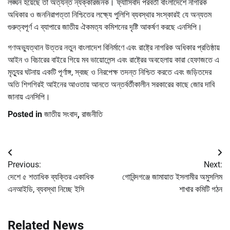
লঙ্ঘন হয়েছে তা অত্যন্ত ন্যক্কারজনক। ফ্যাসিবাদ পরবর্তী বাংলাদেশে নাগরিক
অধিকার ও জননিরাপত্তা নিশ্চিতের লক্ষ্যে পুলিশি ব্যবস্থার সংস্কারই যে অন্যতম
গুরুত্বপূর্ণ এ ব্যাপারে জাতীয় ঐকমত্য কমিশনের দৃষ্টি আকর্ষণ করছে এনসিপি।
গণঅভ্যুত্থান উত্তর নতুন বাংলাদেশ বিনির্মাণে এবং রাষ্ট্রে নাগরিক অধিকার প্রতিষ্ঠায়
আইন ও বিচারের বাইরে গিয়ে মব ভায়োলেন্স এবং রাষ্ট্রের অবহেলায় কারা হেফাজতে এ
মৃত্যুর ঘটনায় একটি পূর্ণাঙ্গ, স্বচ্ছ ও নিরপেক্ষ তদন্ত নিশ্চিত করতে এবং জড়িতদের
অতি শিগগিরই আইনের আওতায় আনতে অন্তর্বর্তীকালীন সরকারের কাছে জোর দাবি
জানায় এনসিপি।
Posted in
জাতীয় সংবাদ
,
রাজনীতি
Post
Previous:
Next:
navigation
দেশে ৫ শতাধিক ব্যক্তির একাধিক
গোবিন্দগঞ্জে জামায়াত ইসলামীর অমুসলিম
এনআইডি, ব্যবস্থা নিচ্ছে ইসি
শাখার কমিটি গঠন
Related News