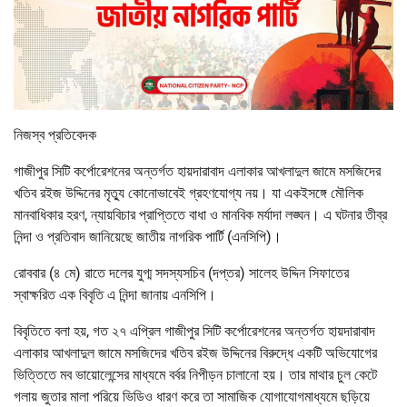
নিজস্ব প্রতিবেদক
গাজীপুর সিটি কর্পোরেশনের অন্তর্গত হায়দারাবাদ এলাকার আখলাদুল জামে মসজিদের
খতিব রইজ উদ্দিনের মৃত্যু কোনোভাবেই গ্রহণযোগ্য নয়। যা একইসঙ্গে মৌলিক
মানবাধিকার হরণ, ন্যায়বিচার প্রাপ্তিতে বাধা ও মানবিক মর্যাদা লঙ্ঘন। এ ঘটনার তীব্র
নিন্দা ও প্রতিবাদ জানিয়েছে জাতীয় নাগরিক পার্টি (এনসিপি)।
রোববার (৪ মে) রাতে দলের যুগ্ম সদস্যসচিব (দপ্তর) সালেহ উদ্দিন সিফাতের
স্বাক্ষরিত এক বিবৃতি এ নিন্দা জানায় এনসিপি।
বিবৃতিতে বলা হয়, গত ২৭ এপ্রিল গাজীপুর সিটি কর্পোরেশনের অন্তর্গত হায়দারাবাদ
এলাকার আখলাদুল জামে মসজিদের খতিব রইজ উদ্দিনের বিরুদ্ধে একটি অভিযোগের
ভিত্তিতে মব ভায়োলেন্সের মাধ্যমে বর্বর নিপীড়ন চালানো হয়। তার মাথার চুল কেটে
গলায় জুতার মালা পরিয়ে ভিডিও ধারণ করে তা সামাজিক যোগাযোগমাধ্যমে ছড়িয়ে